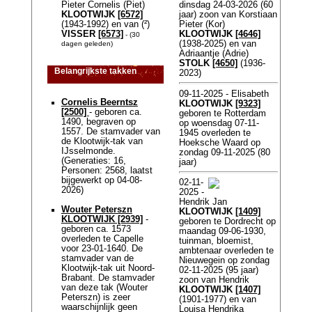
Pieter Cornelis (Piet)
dinsdag 24-03-2026 (60
KLOOTWIJK
[6572]
jaar) zoon van Korstiaan
(1943-1992) en van (²)
Pieter (Kor)
VISSER
[6573]
KLOOTWIJK
[4646]
- (30
(1938-2025) en van
dagen geleden)
Adriaantje (Adrie)
STOLK
[4650]
(1936-
Belangrijkste takken
2023)
09-11-2025 - Elisabeth
Cornelis Beerntsz
KLOOTWIJK
[9323]
[2500]
- geboren ca.
geboren te Rotterdam
1490, begraven op
op woensdag 07-11-
1557. De stamvader van
1945 overleden te
de Klootwijk-tak van
Hoeksche Waard op
IJsselmonde.
zondag 09-11-2025 (80
(Generaties: 16,
jaar)
Personen: 2568, laatst
bijgewerkt op 04-08-
02-11-
2026)
2025 -
Hendrik Jan
Wouter Peterszn
KLOOTWIJK
[1409]
KLOOTWIJK [2939]
-
geboren te Dordrecht op
geboren ca. 1573
maandag 09-06-1930,
overleden te Capelle
tuinman, bloemist,
voor 23-01-1640. De
ambtenaar overleden te
stamvader van de
Nieuwegein op zondag
Klootwijk-tak uit Noord-
02-11-2025 (95 jaar)
Brabant. De stamvader
zoon van Hendrik
van deze tak (Wouter
KLOOTWIJK
[1407]
Peterszn) is zeer
(1901-1977) en van
waarschijnlijk geen
Louisa Hendrika