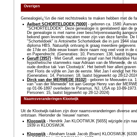
Overigen
Genealogieï¿½n die niet rechtstreeks te maken hebben met de fam
Aelbert SCHORTELDOEK [5000]
- geboren ca. 1580. Aanvan
"SCHORTELDOEK". Deze genealogie is gerelateerd aan de gen
De genealogie is met name zeer beschrijvenswaardig aangezie
bekend geen levende nazaten meer zijn van deze familie. De 
"Schorteldoek" is Antoinette Schorteldoek die in juni 1944 sla
diploma HBS. Natuurlijk ontvang ik graag meerdere gegevens v
de 17de en 18de eeuw kwam deze naam nog veel voor in de 
en Papendrecht. (Generaties: 10, Personen: 138, laatst bijgew
Geruff [3957]
- Met Gerulf, eerste graaf van het Hollandse Hui
hypothetische stamreeks naar Adriaan van de Merwede, de s
oude dordtse tak 'van Clootwijck'. Het betreft hier allen graven
met Floris de vijfde en Jan de eerste. Met Jan I eindigt het Ho
(Generaties: 14, Personen: 18, laatst bijgewerkt op 28-12-2024
Dirck van der MERWEDE [8102]
- geboren te Meeuwen ca. 
van "van der Merwede" tot aan George Henry van der MERW
op 01-06-1897 overleden te Paramus, NJ, USA op 10-09-1973.
Personen: 15, laatst bijgewerkt op 28-12-2024)
Naamsveranderingen Klootwijk
Uit de Klootwijk-takken zijn door naamsveranderingen diverse and
ontstaan. Hieronder de 'nieuwe' namen.
Klooswijk
- Hendrik Jan KLOOTWIJK [5655] wijzigde zijn n
1939 in KLOOSWIJK
Klooswijk
- Abraham Izaak Jacob (Bram) KLOOSWIJK [6330]