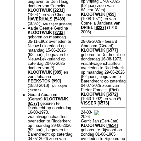
op vrijdag 17-07-2026
begraven te Den Haag
(82 jaar) zoon van
dochter van Cornelis
Willem (Wim)
KLOOTWIJK
[2231]
KLOOTWIJK
[459]
(1893-) en van Christina
(1908-1971) en van
HAVERHALS
[5489]
Cornelia Jantiena
van
(1892-)
- (26 dagen geleden)
DRIEL
[8227]
(1910-
Aaltje Geertje Gerdina
2003)
KLOOTWIJK
[2733]
geboren op maandag
29-06-2026 - Gerard
05-11-1962 overleden te
Abraham (Gerard)
Nieuw-Lekkerland op
KLOOTWIJK
[6577]
maandag 15-06-2026
geboren te Dordrecht op
(63 jaar) , begraven te
donderdag 16-08-1973,
Nieuw-Lekkerland op
vrachtwagenchauffeur
zaterdag 20-06-2026
overleden te Ridderkerk
dochter van (²)
op maandag 29-06-2026
KLOOTWIJK
[985]
en
(52 jaar) , begraven te
van Johanna
Barendrecht op zaterdag
PEEKSTOK
[990]
04-07-2026 zoon van
(1938-2018)
- (29 dagen
Pieter Cornelis (Piet)
geleden)
KLOOTWIJK
[6572]
Gerard Abraham
(1943-1992) en van (²)
(Gerard)
KLOOTWIJK
VISSER
[6573]
[6577]
geboren te
Dordrecht op donderdag
16-08-1973,
24-03-
vrachtwagenchauffeur
2026 -
overleden te Ridderkerk
Gerrit Jan (Gert-Jan)
op maandag 29-06-2026
KLOOTWIJK
[4654]
(52 jaar) , begraven te
geboren te Rijsoord op
Barendrecht op zaterdag
zondag 01-08-1965
04-07-2026 zoon van
overleden te Rijsoord op