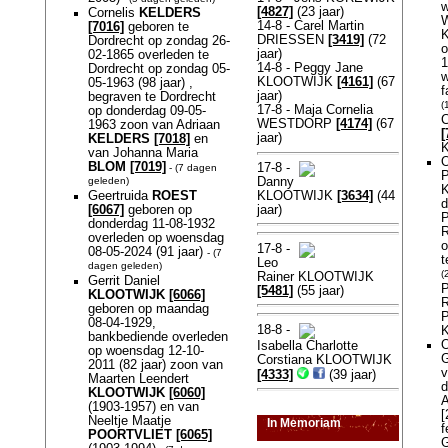
w
[4827]
(23 jaar)
Cornelis
KELDERS
W
14-8 - Carel Martin
[7016]
geboren te
K
DRIESSEN
[3419]
(72
Dordrecht op zondag 26-
o
jaar)
02-1865 overleden te
1
14-8 - Peggy Jane
Dordrecht op zondag 05-
w
KLOOTWIJK
[4161]
(67
05-1963 (98 jaar) ,
f
jaar)
begraven te Dordrecht
(
17-8 - Maja Cornelia
op donderdag 09-05-
C
WESTDORP
[4174]
(67
1963 zoon van Adriaan
[
jaar)
KELDERS
[7018]
en
van Johanna Maria
O
BLOM
[7019]
17-8 -
- (7 dagen
P
Danny
geleden)
K
KLOOTWIJK
[3634]
(44
Geertruida
ROEST
d
jaar)
[6067]
geboren op
P
donderdag 11-08-1932
overleden op woensdag
o
17-8 -
08-05-2024 (91 jaar)
- (7
t
Leo
dagen geleden)
(
Rainer KLOOTWIJK
Gerrit Daniel
P
[5481]
(55 jaar)
KLOOTWIJK
[6066]
geboren op maandag
P
08-04-1929,
18-8 -
bankbediende overleden
O
Isabella Charlotte
op woensdag 12-10-
G
Corstiana KLOOTWIJK
2011 (82 jaar) zoon van
v
[4333]
(39 jaar)
Maarten Leendert
d
KLOOTWIJK
[6060]
(1903-1957) en van
[
Neeltje Maatje
In Memoriam
f
POORTVLIET
[6065]
G