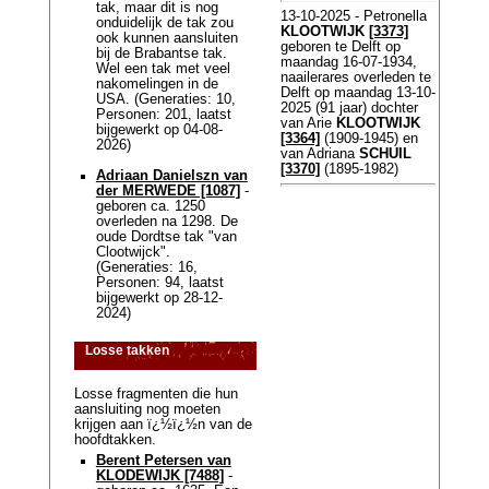
tak, maar dit is nog
13-10-2025 - Petronella
onduidelijk de tak zou
KLOOTWIJK
[3373]
ook kunnen aansluiten
geboren te Delft op
bij de Brabantse tak.
maandag 16-07-1934,
Wel een tak met veel
naailerares overleden te
nakomelingen in de
Delft op maandag 13-10-
USA. (Generaties: 10,
2025 (91 jaar) dochter
Personen: 201, laatst
van Arie
KLOOTWIJK
bijgewerkt op 04-08-
[3364]
(1909-1945) en
2026)
van Adriana
SCHUIL
[3370]
(1895-1982)
Adriaan Danielszn van
der MERWEDE [1087]
-
geboren ca. 1250
overleden na 1298. De
oude Dordtse tak "van
Clootwijck".
(Generaties: 16,
Personen: 94, laatst
bijgewerkt op 28-12-
2024)
Losse takken
Losse fragmenten die hun
aansluiting nog moeten
krijgen aan ï¿½ï¿½n van de
hoofdtakken.
Berent Petersen van
KLODEWIJK [7488]
-