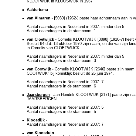
KLOOTWIJK in KLOOSWIJK in 1967
Aaldertsma
-
van Almaren
- [5030] (1962-) paste haar achternaam aan i
Aantal naamdragers in Nederland in 2007: minder dan 5
Aantal naamdragers in de stamboom: 1
van Cloetwijck
- Cornelis KLOOTWIJK [3898] (1910-?) heeft v
Besluit 94 d.d. 13 oktober 1970 zijn naam, en die van zijn kind
in Cornelis van CLOETWIJCK.
Aantal naamdragers in Nederland in 2007: minder dan 5
Aantal naamdragers in de stamboom: 3
van Cootwijk
- Cornelis KLOOTWIJK [2646] paste zijn naam 
COOTWIJK" bij koninklijk besluit dd 26 juni 1974.
Aantal naamdragers in Nederland in 2007: 7
Aantal naamdragers in de stamboom: 6
Jaarsbergen
- Jan Hendrik KLOOTWIJK [3171] paste zijn na
JAARSBERGEN
Aantal naamdragers in Nederland in 2007: 5
Aantal naamdragers in de stamboom: 5
Kloosdijk
-
Aantal naamdragers in Nederland in 2007: 7
van Kloosduin
-