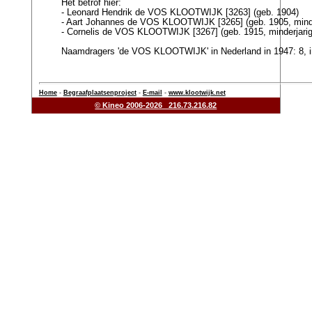
Het betrof hier:
- Leonard Hendrik de VOS KLOOTWIJK [3263] (geb. 1904)
- Aart Johannes de VOS KLOOTWIJK [3265] (geb. 1905, minde
- Cornelis de VOS KLOOTWIJK [3267] (geb. 1915, minderjarig
Naamdragers 'de VOS KLOOTWIJK' in Nederland in 1947: 8, i
Home
-
Begraafplaatsenproject
-
E-mail
-
www.klootwijk.net
© Kineo 2006-2026 216.73.216.82