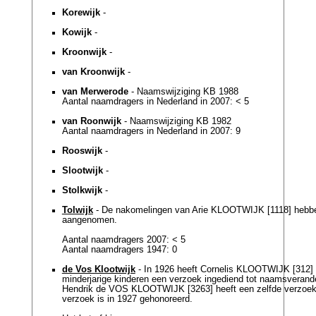
Korewijk
-
Kowijk
-
Kroonwijk
-
van Kroonwijk
-
van Merwerode
- Naamswijziging KB 1988
Aantal naamdragers in Nederland in 2007: < 5
van Roonwijk
- Naamswijziging KB 1982
Aantal naamdragers in Nederland in 2007: 9
Rooswijk
-
Slootwijk
-
Stolkwijk
-
Tolwijk
- De nakomelingen van Arie KLOOTWIJK [1118] hebbe
aangenomen.
Aantal naamdragers 2007: < 5
Aantal naamdragers 1947: 0
de Vos Klootwijk
- In 1926 heeft Cornelis KLOOTWIJK [312] v
minderjarige kinderen een verzoek ingediend tot naamsverand
Hendrik de VOS KLOOTWIJK [3263] heeft een zelfde verzoek
verzoek is in 1927 gehonoreerd.