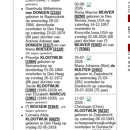
(1903-1994)
- (7 dagen
d
02-08-
geleden)
G
2026 -
Geertruda Wilhelmina
Ronia Maxine
BEAVER
van DONGEN
[2116]
[8290]
geboren te Des
geboren te Raamsdonk
Moines,Iowa,USA op
op woensdag 29-10-
zaterdag 14-12-1957
1884, dienstbode
D
overleden te
overleden te Den Haag
S
Knoxville,Iowa,USA op
op zaterdag 23-02-1974
s
zondag 02-08-2026 (68
(89 jaar) dochter van
jaar) dochter van (²)
Antonie Adriaan
van
BEAVER
[9365]
en van
DONGEN
[2117]
en van
(²)
[9366]
Maria
BOESER
[2118]
-
(26 dagen geleden)
O
25-07-
Pleuntje
KLOOTWIJK
s
2026 -
[1984]
geboren te
g
Maria Johanna (Riet)
de
Numansdorp op
w
RUIJTER
[2491]
donderdag 01-05-1884
l
geboren te Zwijndrecht
overleden te Den Haag
op woensdag 21-03-
op zondag 26-11-1972
1951 overleden te
(88 jaar) dochter van
Dordrecht op zaterdag
Jacob
KLOOTWIJK
25-07-2026 (75 jaar)
[1980]
(1845-1919) en
van Elizabeth
MARCUS
[1981]
(1849-1930)
17-07-
- (26
dagen geleden)
2026 -
(²)
BOXSEM
[9364]
Christiaan (Chris)
- (26
KLOOTWIJK
[8232]
dagen geleden)
geboren te Zwijndrecht
Cornelia Alida
op zaterdag 09-10-1943,
KLOOTWIJK
[6825]
scheepswerktuigkundige
geboren te Den Haag op
overleden te Dordrecht
vrijdag 02-05-1919