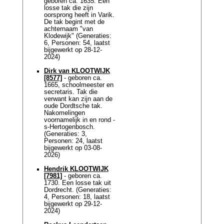
geboren ca. 1635. Een
losse tak die zijn
oorsprong heeft in Varik.
De tak begint met de
achternaam "van
Klodewijk" (Generaties:
6, Personen: 54, laatst
bijgewerkt op 28-12-
2024)
Dirk van KLOOTWIJK
[8577]
- geboren ca.
1665, schoolmeester en
secretaris. Tak die
verwant kan zijn aan de
oude Dordtsche tak.
Nakomelingen
voornamelijk in en rond -
s-Hertogenbosch.
(Generaties: 3,
Personen: 24, laatst
bijgewerkt op 03-08-
2026)
Hendrik KLOOTWIJK
[7981]
- geboren ca.
1730. Een losse tak uit
Dordrecht. (Generaties:
4, Personen: 18, laatst
bijgewerkt op 29-12-
2024)