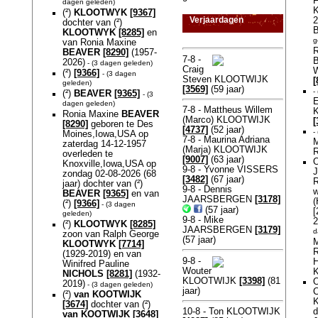
F
dagen geleden)
K
(²)
KLOOTWYK
[9367]
Verjaardagen
2
dochter van (²)
B
KLOOTWYK
[8285]
en
g
van Ronia Maxine
R
BEAVER
[8290]
(1957-
7-8 -
2026)
- (3 dagen geleden)
Craig
(²)
[9366]
- (3 dagen
Steven KLOOTWIJK
[
geleden)
[3569]
(59 jaar)
-
(²)
BEAVER
[9365]
- (3
E
dagen geleden)
7-8 - Mattheus Willem
Ronia Maxine
BEAVER
(Marco) KLOOTWIJK
[
[8290]
geboren te Des
[4737]
(52 jaar)
-
Moines,Iowa,USA op
7-8 - Maurina Adriana
M
zaterdag 14-12-1957
(Marja) KLOOTWIJK
overleden te
[9007]
(63 jaar)
O
Knoxville,Iowa,USA op
9-8 - Yvonne VISSERS
J
zondag 02-08-2026 (68
[3482]
(67 jaar)
R
jaar) dochter van (²)
9-8 - Dennis
w
BEAVER
[9365]
en van
JAARSBERGEN
[3178]
(²)
[9366]
- (3 dagen
(57 jaar)
[
geleden)
9-8 - Mike
2
(²)
KLOOTWYK
[8285]
JAARSBERGEN
[3179]
d
zoon van Ralph George
(57 jaar)
M
KLOOTWYK
[7714]
(1929-2019) en van
9-8 -
H
Winifred Pauline
Wouter
NICHOLS
[8281]
(1932-
KLOOTWIJK
[3398]
(81
O
2019)
- (3 dagen geleden)
jaar)
C
(²)
van KOOTWIJK
K
[3674]
dochter van (²)
d
10-8 - Ton KLOOTWIJK
van KOOTWIJK
[3648]