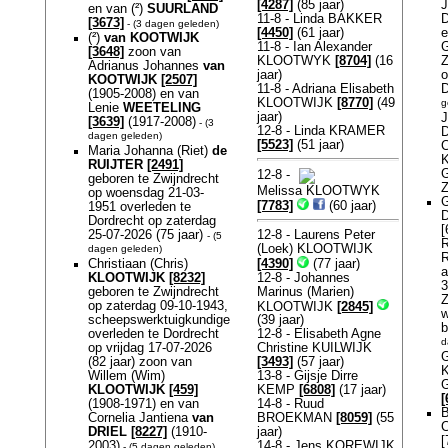
J
[4287]
(85 jaar)
en van (²)
SUURLAND
D
11-8 - Linda BAKKER
[3673]
- (3 dagen geleden)
e
[4450]
(61 jaar)
(²)
van KOOTWIJK
G
11-8 - Ian Alexander
[3648]
zoon van
Z
KLOOTWYK
[8704]
(16
Adrianus Johannes
van
o
jaar)
KOOTWIJK
[2507]
D
11-8 - Adriana Elisabeth
(1905-2008) en van
KLOOTWIJK
[8770]
(49
g
Lenie
WEETELING
jaar)
J
[3639]
(1917-2008)
- (3
12-8 - Linda KRAMER
dagen geleden)
[5523]
(51 jaar)
C
Maria Johanna (Riet)
de
RUIJTER
[2491]
G
12-8 -
geboren te Zwijndrecht
Melissa KLOOTWYK
op woensdag 21-03-
G
[7783]
(60 jaar)
1951 overleden te
Dordrecht op zaterdag
[
25-07-2026 (75 jaar)
12-8 - Laurens Peter
- (5
R
(Loek) KLOOTWIJK
dagen geleden)
R
[4390]
(77 jaar)
Christiaan (Chris)
a
12-8 - Johannes
KLOOTWIJK
[8232]
3
Marinus (Marien)
geboren te Zwijndrecht
Z
op zaterdag 09-10-1943,
KLOOTWIJK
[2845]
w
scheepswerktuigkundige
(39 jaar)
b
overleden te Dordrecht
12-8 - Elisabeth Agne
d
op vrijdag 17-07-2026
Christine KUILWIJK
G
(82 jaar) zoon van
[3493]
(57 jaar)
Willem (Wim)
13-8 - Gijsje Dirre
G
KLOOTWIJK
[459]
KEMP
[6808]
(17 jaar)
[
(1908-1971) en van
14-8 - Ruud
B
Cornelia Jantiena
van
BROEKMAN
[8059]
(55
C
DRIEL
[8227]
(1910-
jaar)
[
2003)
14-8 - Jens KOREWIJK
- (5 dagen geleden)