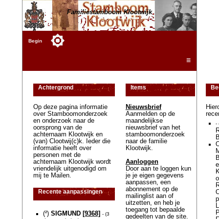
Familiestamboom Klootwijk
Begin
☰
Achtergrond
Items
Be
Op deze pagina informatie
Nieuwsbrief
Hier
over Stamboomonderzoek
Aanmelden op de
rece
en onderzoek naar de
maandelijkse
-
oorsprong van de
nieuwsbrief van het
R
achternaam Klootwijk en
stamboomonderzoek
(van) Clootwij(c)k. Ieder die
naar de familie
O
informatie heeft over
Klootwijk.
M
personen met de
B
achternaam Klootwijk wordt
Aanloggen
e
vriendelijk uitgenodigd om
Door aan te loggen kun
mij te Mailen.
je je eigen gegevens
o
aanpassen, een
R
abonnement op de
Recente aanpassingen
O
mailinglist aan of
p
uitzetten, en heb je
L
toegang tot bepaalde
P
(²)
SIGMUND
[9368]
- (3
gedeelten van de site.