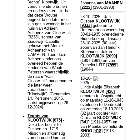
"echte" Klootwijk. Uit
Johanna
van MAANEN
verschillende bronnen
[2222]
(1901-1993)
en onderzoeken lijkt het
dat deze Wouter
28-10-2025 - Jan
opgroeide en later met
Gijsbert
KLOOTWIJK
zijn gezin woonde in het
[9333]
geboren te
huis van Adriaen
Rotterdam op woensdag
Adriaenz van Clootwijck
30-01-1935 overleden te
[3238], schout van
Ridderkerk op dinsdag
Zuidewijn-Capelle
28-10-2025 (90 jaar)
gehuwd met Marike
zoon van Jan Hendrik
Adriaensdr van
Stephanus Jakob
CAMPEN. Toen deze
KLOOTWIJK
[2090]
Adriaen kinderloos
(1907-1981) en van
overleed hebben de
Cornelia
LITZ
[7559]
kinderen van Wouter
(1904-)
Peterszn waarschijnlijk
de naam "van
18-10-
Clootwijck" aangenomen
2025 -
die later weer
Lijntje Aaltje Elisabeth
veranderde in
KLOOTWIJK
[420]
"Klootwijk". (Generaties:
geboren te Zwijndrecht
14, Personen: 1045,
op maandag 11-10-1943
laatst bijgewerkt op 28-
overleden te Dordrecht
12-2024)
op zaterdag 18-10-2025
(82 jaar) dochter van
Teunis van
Otto Job
KLOOTWIJK
KLOOTWIJK [875]
-
[341]
(1911-1957) en
Deze tak begint te
van Maaike Cornelia
de
Dussen ca. 1719.
SNOO
[418]
(1913-
Misschien afkomstig
2003)
van de oude Dordtse