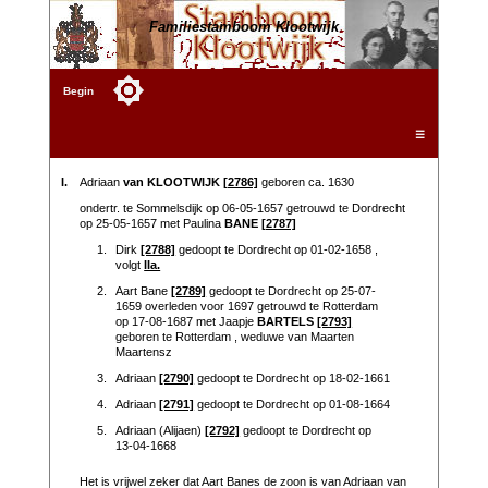
Familiestamboom Klootwijk
Begin
☰
I.
Adriaan
van KLOOTWIJK
[2786]
geboren ca. 1630
ondertr. te Sommelsdijk op 06-05-1657 getrouwd te Dordrecht
op 25-05-1657 met Paulina
BANE
[2787]
1.
Dirk
[2788]
gedoopt te Dordrecht op 01-02-1658 ,
volgt
IIa.
2.
Aart Bane
[2789]
gedoopt te Dordrecht op 25-07-
1659 overleden voor 1697 getrouwd te Rotterdam
op 17-08-1687 met Jaapje
BARTELS
[2793]
geboren te Rotterdam , weduwe van Maarten
Maartensz
3.
Adriaan
[2790]
gedoopt te Dordrecht op 18-02-1661
4.
Adriaan
[2791]
gedoopt te Dordrecht op 01-08-1664
5.
Adriaan (Alijaen)
[2792]
gedoopt te Dordrecht op
13-04-1668
Het is vrijwel zeker dat Aart Banes de zoon is van Adriaan van