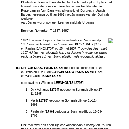
Klootwijk en Paulina Bane die te Dordrecht gedoopt is. Tijdens het
huwelijk woonden deze echtelieden 'achter het Klooster' te
Rotterdam en Aart Bane was afkomstig uit Dordrecht. Jaapje
Bartles hertrouwt op 8 jan 1697 met Johannes van der Duijn als
weduwe.
Aart Banes wordt ook een keer vermeld als Urbanus.
Bronnen: Rotterdam T 1687, 1697.
1657
Trouwinschrijving in het trouwboek van Sommelsdijk
1657 avn het huwelijk van Adriaan van KLOOTWIJK [2786]
en Paulina BANE [2787] op 25 mei 1657.
Trouwden den .. meij
1657 Adriaan van klootwijk j.m. van dordrecht wonende aldaar
paulyna baane j.d. van Sommelsdijk mede woonagtig aldaar.
IIa.
Dirk
van KLOOTWIJK
[2788]
gedoopt te Dordrecht op 01-
02-1658 zoon van Adriaan
van KLOOTWIJK
[2786]
(1630-)
en van Paulina
BANE
[2787]
getrouwd met Willemtje
LEENHOUTS
[2797]
1.
Dirk Adrianus
[2794]
gedoopt te Sommelsdijk op 17-
11-1695
2.
Maria
[2795]
gedoopt te Sommelsdijk op 31-12-
1696
3.
Paulientje
[2796]
gedoopt te Sommelsdijk op 12-03-
1701
Dirk moet wel een zoon zijn van Adriaan van Klootwijk en Paulina