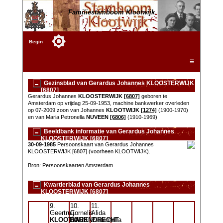
Familiestamboom Klootwijk
Begin
☰
Gezinsblad van Gerardus Johannes KLOOSTERWIJK
[6807]
Gerardus Johannes
KLOOSTERWIJK
[6807]
geboren te
Amsterdam op vrijdag 25-09-1953, machine bankwerker overleden
op 07-2009 zoon van Johannes
KLOOTWIJK
[1274]
(1900-1970)
en van Maria Petronella
NUVEEN
[6806]
(1910-1969)
Beeldbank informatie van Gerardus Johannes
KLOOSTERWIJK [6807]
30-09-1985
Persoonskaart van Gerardus Johannes
KLOOSTERWIJK [6807] (voorheen KLOOTWIJK).
Bron: Persoonskaarten Amsterdam
Kwartierblad van Gerardus Johannes
KLOOSTERWIJK [6807]
9.
10.
11.
Geertruij
Cornelis
Alida
KLOOTWIJK
BARENDRECHT
Pieternella