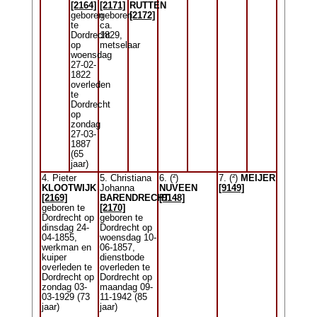
[2164]
[2171]
RUTTEN
geboren
geboren
[2172]
te
ca.
Dordrecht
1829,
op
metselaar
woensdag
27-02-
1822
overleden
te
Dordrecht
op
zondag
27-03-
1887
(65
jaar)
4. Pieter
5. Christiana
6. (²)
7. (²)
MEIJER
KLOOTWIJK
Johanna
NUVEEN
[9149]
[2169]
BARENDRECHT
[9148]
geboren te
[2170]
Dordrecht op
geboren te
dinsdag 24-
Dordrecht op
04-1855,
woensdag 10-
werkman en
06-1857,
kuiper
dienstbode
overleden te
overleden te
Dordrecht op
Dordrecht op
zondag 03-
maandag 09-
03-1929 (73
11-1942 (85
jaar)
jaar)