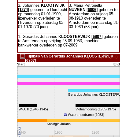
2. Johannes
KLOOTWIJK
3. Maria Petronella
[1274]
geboren te Dordrecht
NUVEEN
[6806]
geboren te
op maandag 01-01-1900,
Amsterdam op vrijdag 05-
ijzerwerker overleden te
08-1910 overleden te
Hilversum op zaterdag 03-
Amsterdam op maandag 31-
01-1970 (70 jaar)
03-1969 (58 jaar)
1. Gerardus Johannes
KLOOSTERWIJK
[6807]
geboren
te Amsterdam op vrijdag 25-09-1953, machine
bankwerker overleden op 07-2009
Tijdbalk van Gerardus Johannes KLOOSTERWIJK
[6807]
Start
End
Gerardus Johannes KLOOSTERWIJK (1953-2
W.O. II (1940-1945)
Vietnamoorlog (1955-1975)
Watersnoodramp (1953)
Eerst
Koningin Juliana
1940
1950
1960
1970