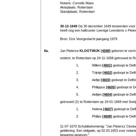
Notaris: Cornelis Maes
Akteplaats: Rotterdam
Standplaats: Rotterdam
30-12-1649
Op 30 december 1649 testeerden voor Not
heeft nog een halfzuster Leentge Leenderts x Pieter
Bron: Ons Voorgeslacht jaargang 1979
IIa.
Jan Pieterse
KLOOTWIJK
[4598]
geboren te verm.
ondertr. te Rotterdam op 24-11-1658 getrouwd te R
1.
Willem
[4601]
gedoopt te Del
2.
Trijntje
[4602]
gedoopt te Del
3.
Aeltje
[4603]
gedoopt te Delf
4.
Philippus
[4605]
gedoopt te D
5.
Aeltjen
[4604]
gedoopt te Del
getrouwd (2) te Rotterdam op 19-01-1669 met Soet
1.
Helena
[4607]
gedoopt te Del
2.
Philips
[4608]
gedoopt te Del
11-07-1670 Schuldbekentenig: "Jan Pietersz Cloot
geldlening. Een obligatie, op 02.03.1653 voor notar
bewaring gegeven."