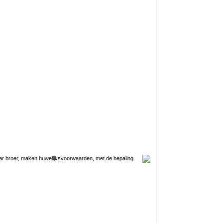
aar broer, maken huwelijksvoorwaarden, met de bepaling
.