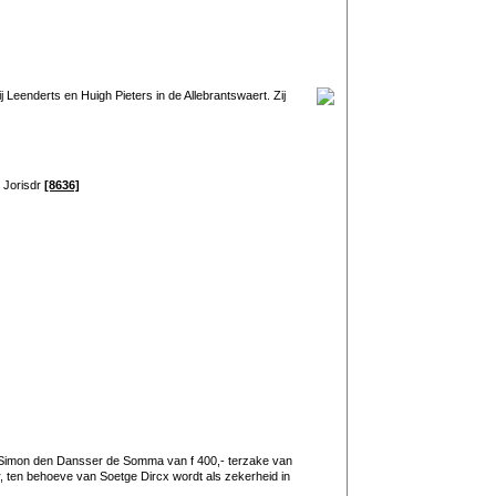
Leenderts en Huigh Pieters in de Allebrantswaert. Zij
e Jorisdr
[8636]
r Simon den Dansser de Somma van f 400,- terzake van
r, ten behoeve van Soetge Dircx wordt als zekerheid in