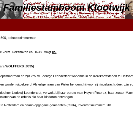
Familiestamboom Klootwijk
1600, scheepstimmerman
e verm. Delfshaven ca. 1638 , volgt
IIa.
bara
WOLFFERS
[8635]
cheeptimmerman en zijn vrouw Leentge Leendertsdr wonende in de Kerckhoffsteech te Delfsh
n worden uitgekeerd. Als erfgenaam van Pieter benoemt hij voor zijn ingebracht deel, zijn zoo
dochter Liedewij Leendertsdr, verwekt bij haar eerste man Huych Pietersz, haar zuster Maer
genieten van de erfenis die haar kinderen ontvangen.
 te Rotterdam en daarin opgegane gemeenten (ONA), Inventarisnummer: 310