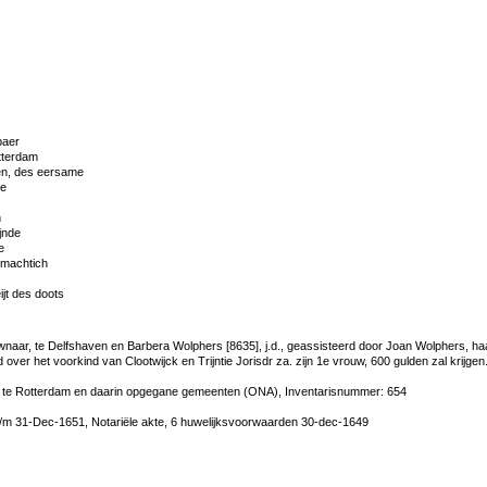
baer
otterdam
en, des eersame
de
n
jnde
e
 machtich
jt des doots
uwnaar, te Delfshaven en Barbera Wolphers [8635], j.d., geassisteerd door Joan Wolphers, h
ver het voorkind van Clootwijck en Trijntie Jorisdr za. zijn 1e vrouw, 600 gulden zal krijgen
 te Rotterdam en daarin opgegane gemeenten (ONA), Inventarisnummer: 654
/m 31-Dec-1651, Notariële akte, 6 huwelijksvoorwaarden 30-dec-1649