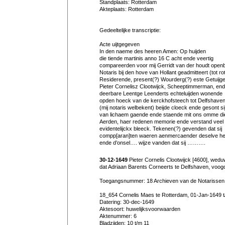
Standplaats: Rotterdam
Akteplaats: Rotterdam
Gedeeltelijke transcriptie:
Acte uijtgegeven
In den naeme des heeren Amen: Op huijden
die tiende martinis anno 16 C acht ende veertig
compareerden voor mij Gerridt van der houdt open
Notaris bij den hove van Hollant geadmitteert (tot r
Residerende, present(?) Wourderg(?) este Getuijg
Pieter Cornelisz Clootwijck, Scheeptimmerman, en
deerbare Leentge Leenderts echteluijden wonende
opden hoeck van de kerckhofsteech tot Delfshave
(mij notaris welbekent) beijde cloeck ende gesont si
van lichaem gaende ende staende mit ons omme di
Aerden, haer redenen memorie ende verstand veel
evidentelijckx bleeck. Tekenen(?) gevenden dat sij
compp[aran]ten waeren aenmercaender deselve hei
ende d’onsel…. wijze vanden dat sij ……….
30-12-1649
Pieter Cornelis Clootwijck [4600], wed
dat Adriaan Barents Corneerts te Delfshaven, voogd o
Toegangsnummer: 18 Archieven van de Notarissen
18_654 Cornelis Maes te Rotterdam, 01-Jan-1649 t
Datering: 30-dec-1649
Aktesoort: huwelijksvoorwaarden
Aktenummer: 6
Bladzijden: 10 t/m 11