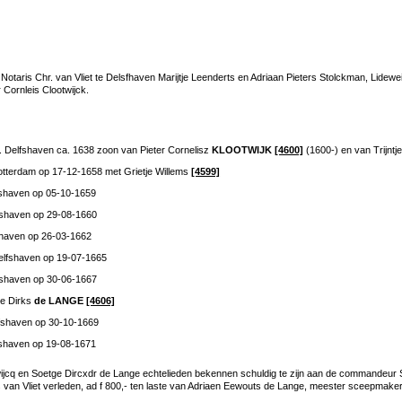
aris Chr. van Vliet te Delsfhaven Marijtje Leenderts en Adriaan Pieters Stolckman, Lideweij 
 Cornleis Clootwijck.
 Delfshaven ca. 1638 zoon van Pieter Cornelisz
KLOOTWIJK
[4600]
(1600-) en van Trijntj
otterdam op 17-12-1658 met Grietje Willems
[4599]
fshaven op 05-10-1659
fshaven op 29-08-1660
shaven op 26-03-1662
elfshaven op 19-07-1665
fshaven op 30-06-1667
je Dirks
de LANGE
[4606]
fshaven op 30-10-1669
fshaven op 19-08-1671
wijcq en Soetge Dircxdr de Lange echtelieden bekennen schuldig te zijn aan de commandeu
is van Vliet verleden, ad f 800,- ten laste van Adriaen Eewouts de Lange, meester sceepmake