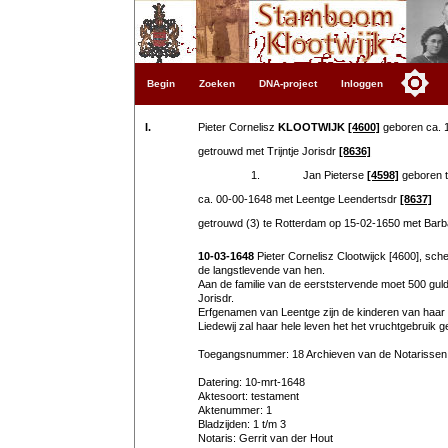
Begin
Zoeken
DNA-project
Inloggen
I.
Pieter Cornelisz
KLOOTWIJK
[4600]
geboren ca. 
getrouwd met Trijntje Jorisdr
[8636]
1.
Jan Pieterse
[4598]
geboren t
ca. 00-00-1648 met Leentge Leendertsdr
[8637]
getrouwd (3) te Rotterdam op 15-02-1650 met Bar
10-03-1648
Pieter Cornelisz Clootwijck [4600], s
de langstlevende van hen.
Aan de familie van de eerststervende moet 500 gulde
Jorisdr.
Erfgenamen van Leentge zijn de kinderen van haar 
Liedewij zal haar hele leven het het vruchtgebruik 
Toegangsnummer: 18 Archieven van de Notarissen
Datering: 10-mrt-1648
Aktesoort: testament
Aktenummer: 1
Bladzijden: 1 t/m 3
Notaris: Gerrit van der Hout