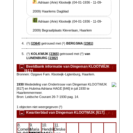
Adriaan (Arie) Klootwijk (04-01-1936 - 11-09-
2009) Haarlems Dagblad
Adriaan (Arie) Klootwijk (04-01-1936 - 11-09-
2009) Begraafplaats Kleverlaan, Haarlem
4.
(²)
[2364]
getrouwd met (²)
BERGSMA
[2381]
5.
(²)
KOLKWIJK
[2365]
getrouwd met (²)
van
LUNENBURG
[2382]
Beeldbank informatie van Dingeman KLOOTWIJK
[617]
Bronnen: Opgave Fam. Klootwijk-Ligtenburg, Haarlem.
1930
Mededeling van Ondertrouw van Dingeman KLOOTWIJK
[617] en Hubrina Adriana HAGE [646] in juli 1930 te
Haarlemmermeer.
Bron: Leidsche Courant 26-7-1930 pag. 14.
1 objecten niet weergegeven (²)
Kwartierblad van Dingeman KLOOTWIJK [617]
8.
9.
10.
11.
Cornelis
Maria
Hendrik
Dirske