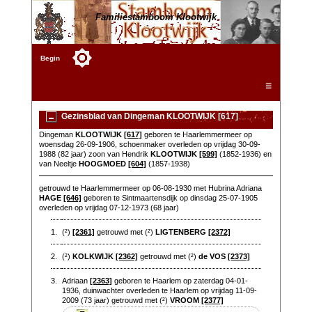
Familiestamboom Klootwijk
Begin
☰
Gezinsblad van Dingeman KLOOTWIJK [617]
Dingeman
KLOOTWIJK
[617]
geboren te Haarlemmermeer op
woensdag 26-09-1906, schoenmaker overleden op vrijdag 30-09-
1988 (82 jaar) zoon van Hendrik
KLOOTWIJK
[599]
(1852-1936) en
van Neeltje
HOOGMOED
[604]
(1857-1938)
getrouwd te Haarlemmermeer op 06-08-1930 met Hubrina Adriana
HAGE
[646]
geboren te Sintmaartensdijk op dinsdag 25-07-1905
overleden op vrijdag 07-12-1973 (68 jaar)
1.
(²)
[2361]
getrouwd met (²)
LIGTENBERG
[2372]
2.
(²)
KOLKWIJK
[2362]
getrouwd met (²)
de VOS
[2373]
3.
Adriaan
[2363]
geboren te Haarlem op zaterdag 04-01-
1936, duinwachter overleden te Haarlem op vrijdag 11-09-
2009 (73 jaar) getrouwd met (²)
VROOM
[2377]