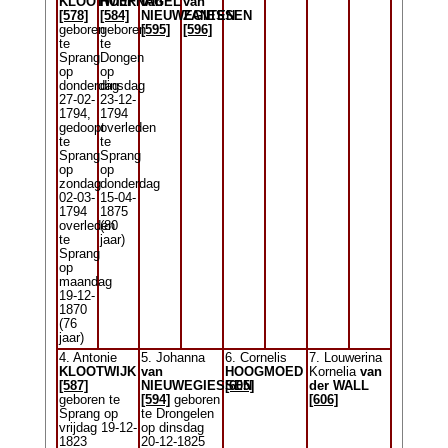
KLOOTWIJK
HOEFNAGEL
van
van
[578]
[584]
NIEUWEGIESSEN
ZANTEN
geboren
geboren
[595]
[596]
te
te
Sprang
Dongen
op
op
donderdag
dinsdag
27-02-
23-12-
1794,
1794
gedoopt
overleden
te
te
Sprang
Sprang
op
op
zondag
donderdag
02-03-
15-04-
1794
1875
overleden
(80
te
jaar)
Sprang
op
maandag
19-12-
1870
(76
jaar)
4. Antonie
5. Johanna
6. Cornelis
7. Louwerina
KLOOTWIJK
van
HOOGMOED
Kornelia
van
[587]
NIEUWEGIESSEN
[605]
der WALL
geboren te
[594]
geboren
[606]
Sprang op
te Drongelen
vrijdag 19-12-
op dinsdag
1823
20-12-1825