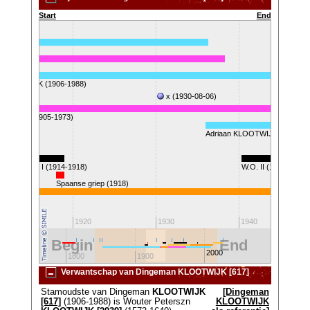
Start
End
KLOOTWIJK (1906-1988)
x (1930-08-06)
ana HAGE (1905-1973)
Adriaan KLOOTWIJK (1936-20
W.O. I (1914-1918)
W.O. II (1940-1945)
Spaanse griep (1918)
K
10
1920
1930
1940
Begin
End
2000
1700
1800
1900
2100
Verwantschap van Dingeman KLOOTWIJK [617]
Stamoudste van Dingeman
KLOOTWIJK
[Dingeman
[617]
(1906-1988) is Wouter Peterszn
KLOOTWIJK