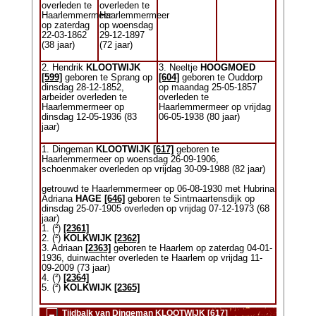
overleden te
overleden te
Haarlemmermeer
Haarlemmermeer
op zaterdag
op woensdag
22-03-1862
29-12-1897
(38 jaar)
(72 jaar)
2. Hendrik
KLOOTWIJK
3. Neeltje
HOOGMOED
[599]
geboren te Sprang op
[604]
geboren te Ouddorp
dinsdag 28-12-1852,
op maandag 25-05-1857
arbeider overleden te
overleden te
Haarlemmermeer op
Haarlemmermeer op vrijdag
dinsdag 12-05-1936 (83
06-05-1938 (80 jaar)
jaar)
1. Dingeman
KLOOTWIJK
[617]
geboren te
Haarlemmermeer op woensdag 26-09-1906,
schoenmaker overleden op vrijdag 30-09-1988 (82 jaar)
getrouwd te Haarlemmermeer op 06-08-1930 met Hubrina
Adriana
HAGE
[646]
geboren te Sintmaartensdijk op
dinsdag 25-07-1905 overleden op vrijdag 07-12-1973 (68
jaar)
1. (²)
[2361]
2. (²)
KOLKWIJK
[2362]
3. Adriaan
[2363]
geboren te Haarlem op zaterdag 04-01-
1936, duinwachter overleden te Haarlem op vrijdag 11-
09-2009 (73 jaar)
4. (²)
[2364]
5. (²)
KOLKWIJK
[2365]
Tijdbalk van Dingeman KLOOTWIJK [617]