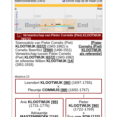
Watersnoodramp (1953)
Eerste stap op de maan (1969)
ingin Juliana
Koningin Beatri
1950
1960
1970
1980
Begin
End
2000
1800
1900
2100
Verwantschap van Pieter Cornelis (Piet) KLOOTWIJK
[6572]
Stamoudste van Pieter Cornelis (Piet)
[Pieter
KLOOTWIJK
[6572]
(1943-1992) is
Cornelis (Piet)
Cornelis Beerntsz
[2500]
(1490-1551)
KLOOTWIJK
Verwantschap tussen Pieter Cornelis
als referentie]
(Piet)
KLOOTWIJK
[6572]
(1943-1992)
en referentie Willem
KLOOTWIJK
[14]
(1851-1918):
distance:13
Leendert
KLOOTWIJK
[80]
(1697-1765)
x
Pleuntje
COMMIJS
[88]
(1692-1767)
|
|
Arie
KLOOTWIJK
[95]
Pieter
(1731-1776)
KLOOTWIJK
[90]
x
(1722-1769)
Adriaantje
x
MASTENBROEK
[116]
Eva
van SON
[133]