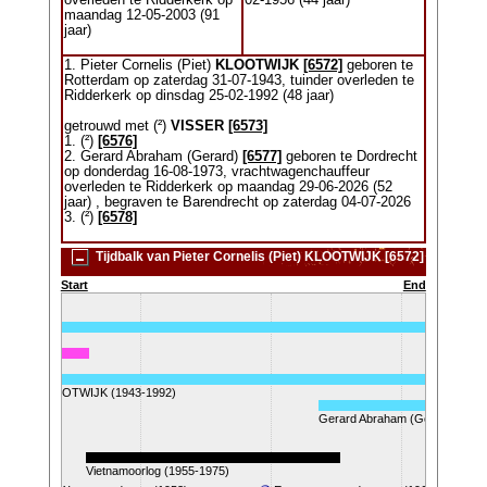
overleden te Ridderkerk op
02-1956 (44 jaar)
maandag 12-05-2003 (91
jaar)
1. Pieter Cornelis (Piet)
KLOOTWIJK
[6572]
geboren te
Rotterdam op zaterdag 31-07-1943, tuinder overleden te
Ridderkerk op dinsdag 25-02-1992 (48 jaar)
getrouwd met (²)
VISSER
[6573]
1. (²)
[6576]
2. Gerard Abraham (Gerard)
[6577]
geboren te Dordrecht
op donderdag 16-08-1973, vrachtwagenchauffeur
overleden te Ridderkerk op maandag 29-06-2026 (52
jaar) , begraven te Barendrecht op zaterdag 04-07-2026
3. (²)
[6578]
Tijdbalk van Pieter Cornelis (Piet) KLOOTWIJK [6572]
Start
End
is (Piet) KLOOTWIJK (1943-1992)
Gerard Abraham (Gerard) KLO
Vietnamoorlog (1955-1975)