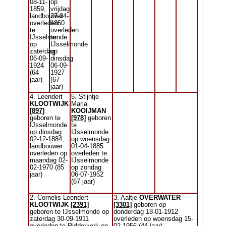
08-11-
op
1859,
vrijdag
landbouwer
27-04-
overleden
1860
te
overleden
IJsselmonde
te
op
IJsselmonde
zaterdag
op
06-09-
dinsdag
1924
06-09-
(64
1927
jaar)
(67
jaar)
4. Leendert
5. Stijntje
KLOOTWIJK
Maria
[897]
KOOIJMAN
geboren te
[978]
geboren
IJsselmonde
te
op dinsdag
IJsselmonde
02-12-1884,
op woensdag
landbouwer
01-04-1885
overleden op
overleden te
maandag 02-
IJsselmonde
02-1970 (85
op zondag
jaar)
06-07-1952
(67 jaar)
2. Cornelis Leendert
3. Aaltje
OVERWATER
KLOOTWIJK
[2391]
[3301]
geboren op
geboren te IJsselmonde op
donderdag 18-01-1912
zaterdag 30-09-1911
overleden op woensdag 15-