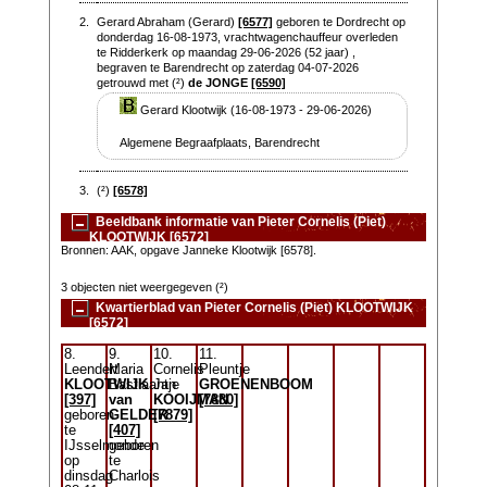
2.
Gerard Abraham (Gerard)
[6577]
geboren te Dordrecht op
donderdag 16-08-1973, vrachtwagenchauffeur overleden
te Ridderkerk op maandag 29-06-2026 (52 jaar) ,
begraven te Barendrecht op zaterdag 04-07-2026
getrouwd met (²)
de JONGE
[6590]
Gerard Klootwijk (16-08-1973 - 29-06-2026)
Algemene Begraafplaats, Barendrecht
3.
(²)
[6578]
Beeldbank informatie van Pieter Cornelis (Piet)
KLOOTWIJK [6572]
Bronnen: AAK, opgave Janneke Klootwijk [6578].
3 objecten niet weergegeven (²)
Kwartierblad van Pieter Cornelis (Piet) KLOOTWIJK
[6572]
8.
9.
10.
11.
Leendert
Maria
Cornelis
Pleuntje
KLOOTWIJK
Bastiaantje
Jan
GROENENBOOM
[397]
van
KOOIJMAN
[7880]
geboren
GELDER
[7879]
te
[407]
IJsselmonde
geboren
op
te
dinsdag
Charlois