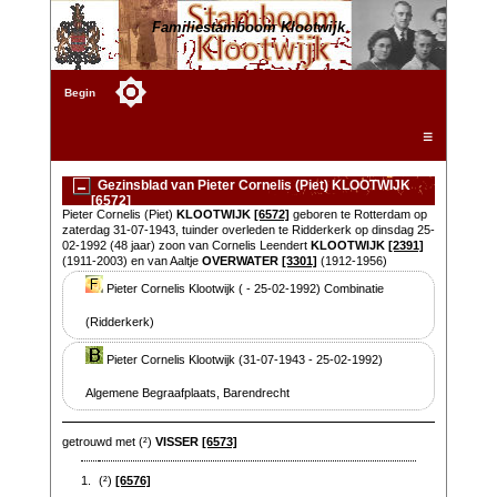
Familiestamboom Klootwijk
Begin
☰
Gezinsblad van Pieter Cornelis (Piet) KLOOTWIJK
[6572]
Pieter Cornelis (Piet)
KLOOTWIJK
[6572]
geboren te Rotterdam op
zaterdag 31-07-1943, tuinder overleden te Ridderkerk op dinsdag 25-
02-1992 (48 jaar) zoon van Cornelis Leendert
KLOOTWIJK
[2391]
(1911-2003) en van Aaltje
OVERWATER
[3301]
(1912-1956)
Pieter Cornelis Klootwijk ( - 25-02-1992) Combinatie
(Ridderkerk)
Pieter Cornelis Klootwijk (31-07-1943 - 25-02-1992)
Algemene Begraafplaats, Barendrecht
getrouwd met (²)
VISSER
[6573]
1.
(²)
[6576]