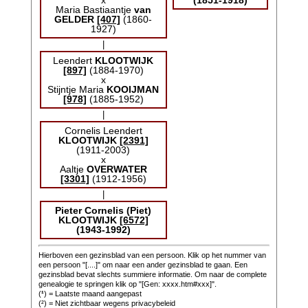
x
(1851-1918)
Maria Bastiaantje
van
GELDER
[407]
(1860-
1927)
|
Leendert
KLOOTWIJK
[897]
(1884-1970)
x
Stijntje Maria
KOOIJMAN
[978]
(1885-1952)
|
Cornelis Leendert
KLOOTWIJK
[2391]
(1911-2003)
x
Aaltje
OVERWATER
[3301]
(1912-1956)
|
Pieter Cornelis (Piet)
KLOOTWIJK
[6572]
(1943-1992)
Hierboven een gezinsblad van een persoon. Klik op het nummer van
een persoon "[....]" om naar een ander gezinsblad te gaan. Een
gezinsblad bevat slechts summiere informatie. Om naar de complete
genealogie te springen klik op "[Gen: xxxx.htm#xxx]".
(
¹
) = Laatste maand aangepast
(²) = Niet zichtbaar wegens privacybeleid