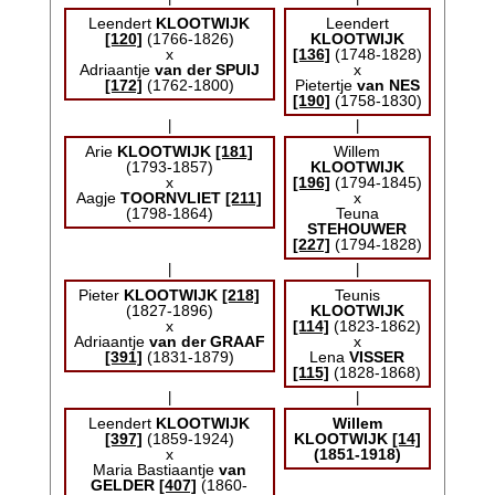
Leendert
KLOOTWIJK
Leendert
[120]
(1766-1826)
KLOOTWIJK
x
[136]
(1748-1828)
Adriaantje
van der SPUIJ
x
[172]
(1762-1800)
Pietertje
van NES
[190]
(1758-1830)
|
|
Arie
KLOOTWIJK
[181]
Willem
(1793-1857)
KLOOTWIJK
x
[196]
(1794-1845)
Aagje
TOORNVLIET
[211]
x
(1798-1864)
Teuna
STEHOUWER
[227]
(1794-1828)
|
|
Pieter
KLOOTWIJK
[218]
Teunis
(1827-1896)
KLOOTWIJK
x
[114]
(1823-1862)
Adriaantje
van der GRAAF
x
[391]
(1831-1879)
Lena
VISSER
[115]
(1828-1868)
|
|
Leendert
KLOOTWIJK
Willem
[397]
(1859-1924)
KLOOTWIJK
[14]
x
(1851-1918)
Maria Bastiaantje
van
GELDER
[407]
(1860-