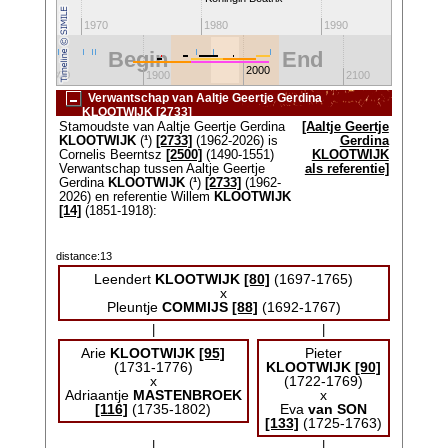
1970
1980
1990
Begin
End
2000
1800
1900
2100
Verwantschap van Aaltje Geertje Gerdina
KLOOTWIJK [2733]
Stamoudste van Aaltje Geertje Gerdina
[Aaltje Geertje
KLOOTWIJK
(
¹
)
[2733]
(1962-2026) is
Gerdina
Cornelis Beerntsz
[2500]
(1490-1551)
KLOOTWIJK
Verwantschap tussen Aaltje Geertje
als referentie]
Gerdina
KLOOTWIJK
(
¹
)
[2733]
(1962-
2026) en referentie Willem
KLOOTWIJK
[14]
(1851-1918):
distance:13
Leendert
KLOOTWIJK
[80]
(1697-1765)
x
Pleuntje
COMMIJS
[88]
(1692-1767)
|
|
Arie
KLOOTWIJK
[95]
Pieter
(1731-1776)
KLOOTWIJK
[90]
x
(1722-1769)
Adriaantje
MASTENBROEK
x
[116]
(1735-1802)
Eva
van SON
[133]
(1725-1763)
|
|