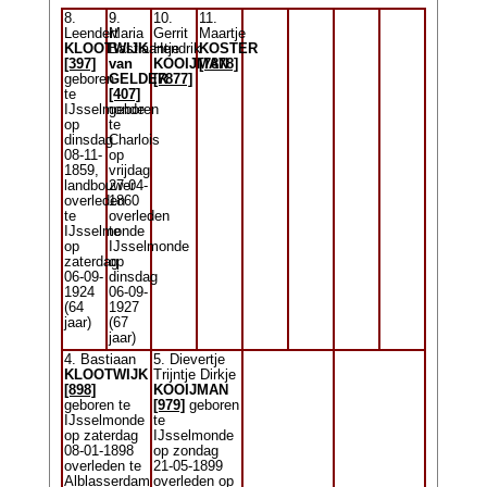
8.
9.
10.
11.
Leendert
Maria
Gerrit
Maartje
KLOOTWIJK
Bastiaantje
Hendrik
KOSTER
[397]
van
KOOIJMAN
[7878]
geboren
GELDER
[7877]
te
[407]
IJsselmonde
geboren
op
te
dinsdag
Charlois
08-11-
op
1859,
vrijdag
landbouwer
27-04-
overleden
1860
te
overleden
IJsselmonde
te
op
IJsselmonde
zaterdag
op
06-09-
dinsdag
1924
06-09-
(64
1927
jaar)
(67
jaar)
4. Bastiaan
5. Dievertje
KLOOTWIJK
Trijntje Dirkje
[898]
KOOIJMAN
geboren te
[979]
geboren
IJsselmonde
te
op zaterdag
IJsselmonde
08-01-1898
op zondag
overleden te
21-05-1899
Alblasserdam
overleden op