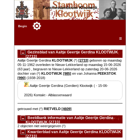
Familiestamboom Klootwijk
Begin
☰
Gezinsblad van Aaltje Geertje Gerdina KLOOTWIJK
[2733]
Aaltje Geertje Gerdina
KLOOTWIJK
(
¹
)
[2733]
geboren op maandag
05-11-1962 overleden te Nieuw-Lekkerland op maandag 15-06-2026
(63 jaar) , begraven te Nieuw-Lekkerland op zaterdag 20-06-2026
dochter van (²)
KLOOTWIJK
[985]
en van Johanna
PEEKSTOK
[990]
(1938-2018)
Aaltje Geertje Gerdina (Gerdien) Klootwijk ( - 15-06-
2026) Kontakt - Alblasserwaard
getrouwd met (²)
RIETVELD
[4609]
Beeldbank informatie van Aaltje Geertje Gerdina
KLOOTWIJK [2733]
2 objecten niet weergegeven (²)
Kwartierblad van Aaltje Geertje Gerdina KLOOTWIJK
[2733]