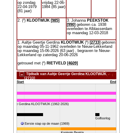
op zondag
vrijdag 22-06-
22-04-1979
1984 (85 jaar)
(81 jaar)
2. (²)
KLOOTWIJK
[985]
3. Johanna
PEEKSTOK
[990]
geboren ca. 1938
overleden te Alblasserdam
op maandag 12-03-2018
1. Aaltje Geertje Gerdina
KLOOTWIJK
(
¹
)
[2733]
geboren
op maandag 05-11-1962 overleden te Nieuw-Lekkerland
op maandag 15-06-2026 (63 jaar) , begraven te Nieuw-
Lekkerland op zaterdag 20-06-2026
getrouwd met (²)
RIETVELD
[4609]
Tijdbalk van Aaltje Geertje Gerdina KLOOTWIJK
[2733]
Start
End
Aaltje Geertje Gerdina KLOOTWIJK (1962-2026)
955-1975)
Golfoorlog
)
Eerste stap op de maan (1969)
Koningin Beatrix