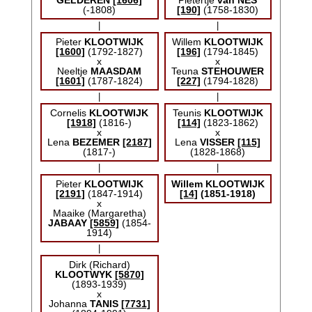
GELDEREN
[1606]
Pietertje
van NES
(-1808)
[190]
(1758-1830)
|
|
Pieter
KLOOTWIJK
Willem
KLOOTWIJK
[1600]
(1792-1827)
[196]
(1794-1845)
x
x
Neeltje
MAASDAM
Teuna
STEHOUWER
[1601]
(1787-1824)
[227]
(1794-1828)
|
|
Cornelis
KLOOTWIJK
Teunis
KLOOTWIJK
[1918]
(1816-)
[114]
(1823-1862)
x
x
Lena
BEZEMER
[2187]
Lena
VISSER
[115]
(1817-)
(1828-1868)
|
|
Pieter
KLOOTWIJK
Willem
KLOOTWIJK
[2191]
(1847-1914)
[14]
(1851-1918)
x
Maaike (Margaretha)
JABAAY
[5859]
(1854-
1914)
|
Dirk (Richard)
KLOOTWYK
[5870]
(1893-1939)
x
Johanna
TANIS
[7731]