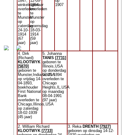
1847,
12-05-
op
winkeleigenaar
1854
1907
overleden
overleden
te
te
Munster
Munster
op
op
zaterdag
woensdag
24-10-
18-03-
1914
1914
(67
(59
jaar)
jaar)
4. Dirk
5. Johanna
(Richard)
TANIS
[7731]
KLOOTWYK
geboren te
[5870]
Illinois,USA
geboren te
op donderdag
Munster,Indiana,USA
04-01-1894
op vrijdag 14-
overleden te
04-1893,
Chicago
boekhouder
Heights,IL,USA
First National
op maandag
Bank
08-04-1991
overleden te
(97 jaar)
Chicago,Illinois,USA
op zaterdag
18-02-1939
(45 jaar)
2. William Richard
3. Reka
DRENTH
[7927]
KLOOTWYK
[7733]
geboren op dinsdag 14-12-