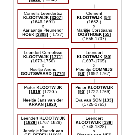
|
|
Cornelis Leendertsz
Clement
KLOOTWIJK
[3307]
KLOOTWIJK
[54]
(1646-1691)
(1652-)
x
x
Aariaantje Pleunendr
Marijtje Corstiaans
HOEK
[3308]
(-1727)
OOSTHOEK
[55]
(1655-1737)
|
|
Leendert Cornelisse
Leendert
KLOOTWIJK
[1771]
KLOOTWIJK
[80]
(1673-1756)
(1697-1765)
x
x
Neeltje Ariens
Pleuntje
COMMIJS
GOUTSWAARD
[1774]
[88]
(1692-1767)
|
|
Pieter
KLOOTWIJK
Pieter
KLOOTWIJK
[1819]
(1720-)
[90]
(1722-1769)
x
x
Neeltje Jans
van der
Eva
van SON
[133]
KRAAN
[1820]
(1725-1763)
|
|
Leendert
KLOOTWIJK
Leendert
[1826]
(1767-1828)
KLOOTWIJK
[136]
x
(1748-1828)
Jannigje Klaasdr
van
x