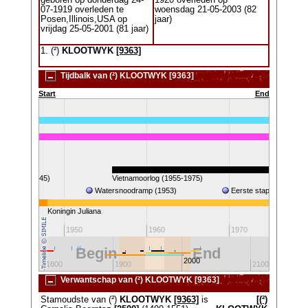
geboren op donderdag 24-
1920 overleden op
07-1919 overleden te
woensdag 21-05-2003 (82
Posen,Illinois,USA op
jaar)
vrijdag 25-05-2001 (81 jaar)
1. (²)
KLOOTWYK
[9363]
Tijdbalk van (²) KLOOTWYK [9363]
Start
End
 II (1940-1945)
Vietnamoorlog (1955-1975)
Watersnoodramp (1953)
Eerste stap op de maa
Koningin Juliana
1950
1960
1970
Begin
End
2000
1800
1900
2100
Verwantschap van (²) KLOOTWYK [9363]
Stamoudste van (²)
KLOOTWYK
[9363]
is
[(²)