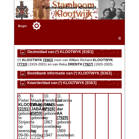
Familiestamboom Klootwijk
Begin
☰
Gezinsblad van (²) KLOOTWYK [9363]
(²)
KLOOTWYK
[9363]
zoon van William Richard
KLOOTWYK
[7733]
(1919-2001) en van Reka
DRENTH
[7927]
(1920-2003)
Beeldbank informatie van (²) KLOOTWYK [9363]
Kwartierblad van (²) KLOOTWYK [9363]
8.
9.
10.
11.
Pieter
Maaike
Hendrikus
Johanna
KLOOTWIJK
(Margaretha)
TANIS
van
[2191]
JABAAY
[7928]
der
geboren
[5859]
geboren
AA
te
geboren
op
[7929]
Strijen
te
1867
geboren
op
Strijen
overleden
op
woensdag
op
op
1869
09-06-
vrijdag
1947
overleden