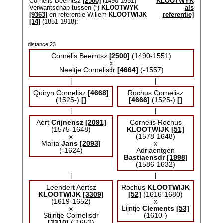
Cornelis Beerntsz
[2500]
(1490-1551)
KLOOTWYK
Verwantschap tussen (²)
KLOOTWYK
als
[9363]
en referentie Willem
KLOOTWIJK
referentie]
[14]
(1851-1918):
distance:23
Cornelis Beerntsz
[2500]
(1490-1551)
x
Neeltje Cornelisdr
[4664]
(-1557)
|
|
Quiryn Cornelisz
[4668]
Rochus Cornelisz
(1525-)
[]
[4666]
(1525-)
[]
|
|
Aert
Crijnensz
[2091]
Cornelis Rochus
(1575-1648)
KLOOTWIJK
[51]
x
(1578-1648)
Maria
Jans
[2093]
x
(-1624)
Adriaentgen
Bastiaensdr
[1998]
(1586-1632)
|
|
Leendert Aertsz
Rochus
KLOOTWIJK
KLOOTWIJK
[3309]
[52]
(1616-1680)
(1619-1652)
x
x
Lijntje
Clements
[53]
Stijntje Cornelisdr
(1610-)
[3310]
(-1652)