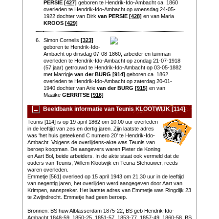
PERSIE
[427]
geboren te Hendrik-Ido-Ambacht ca. 1860
overleden te Hendrik-Ido-Ambacht op woensdag 24-05-
1922 dochter van Dirk
van PERSIE
[428]
en van Maria
KROOS
[429]
6.
Simon Cornelis
[323]
geboren te Hendrik-Ido-
Ambacht op dinsdag 07-08-1860, arbeider en tuinman
overleden te Hendrik-Ido-Ambacht op zondag 21-07-1918
(57 jaar) getrouwd te Hendrik-Ido-Ambacht op 03-05-1882
met Marrigje
van der BURG
[914]
geboren ca. 1862
overleden te Hendrik-Ido-Ambacht op zaterdag 20-01-
1940 dochter van Arie
van der BURG
[915]
en van
Maaike
GERRITSE
[916]
Beeldbank informatie van Teunis KLOOTWIJK [114]
Teunis [114] is op 19 april 1862 om 10.00 uur overleden
in de leeftijd van zes en dertig jaren. Zijn laatste adres
was 'het huis geteekend C numero 20' te Hendrik-Ido-
Ambacht. Volgens de overlijdens-akte was Teunis van
beroep koopman. De aangevers waren Pieter de Koning
en Aart Bol, beide arbeiders. In de akte staat ook vermeld dat de
ouders van Teunis, Willem Klootwijk en Teuna Stehouwer, reeds
waren overleden.
Emmetje [561] overleed op 15 april 1943 om 21.30 uur in de leeftijd
van negentig jaren, het overlijden werd aangegeven door Aart van
Krimpen, aanspreker. Het laatste adres van Emmetje was Ringdijk 23
te Zwijndrecht. Emmetje had geen beroep.
Bronnen: BS huw Alblasserdam 1875-22, BS geb Hendrik-Ido-
Ambacht 1848-59, 1850-25, 1851-57, 1853-77, 1857-49, 1860-58, BS