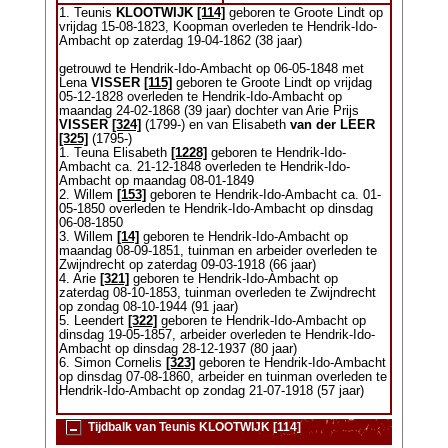
1. Teunis
KLOOTWIJK
[114]
geboren te Groote Lindt op
vrijdag 15-08-1823, Koopman overleden te Hendrik-Ido-
Ambacht op zaterdag 19-04-1862 (38 jaar)
getrouwd te Hendrik-Ido-Ambacht op 06-05-1848 met
Lena
VISSER
[115]
geboren te Groote Lindt op vrijdag
05-12-1828 overleden te Hendrik-Ido-Ambacht op
maandag 24-02-1868 (39 jaar) dochter van Arie Prijs
VISSER
[324]
(1799-) en van Elisabeth
van der LEER
[325]
(1795-)
1. Teuna Elisabeth
[1228]
geboren te Hendrik-Ido-
Ambacht ca. 21-12-1848 overleden te Hendrik-Ido-
Ambacht op maandag 08-01-1849
2. Willem
[153]
geboren te Hendrik-Ido-Ambacht ca. 01-
05-1850 overleden te Hendrik-Ido-Ambacht op dinsdag
06-08-1850
3. Willem
[14]
geboren te Hendrik-Ido-Ambacht op
maandag 08-09-1851, tuinman en arbeider overleden te
Zwijndrecht op zaterdag 09-03-1918 (66 jaar)
4. Arie
[321]
geboren te Hendrik-Ido-Ambacht op
zaterdag 08-10-1853, tuinman overleden te Zwijndrecht
op zondag 08-10-1944 (91 jaar)
5. Leendert
[322]
geboren te Hendrik-Ido-Ambacht op
dinsdag 19-05-1857, arbeider overleden te Hendrik-Ido-
Ambacht op dinsdag 28-12-1937 (80 jaar)
6. Simon Cornelis
[323]
geboren te Hendrik-Ido-Ambacht
op dinsdag 07-08-1860, arbeider en tuinman overleden te
Hendrik-Ido-Ambacht op zondag 21-07-1918 (57 jaar)
Tijdbalk van Teunis KLOOTWIJK [114]