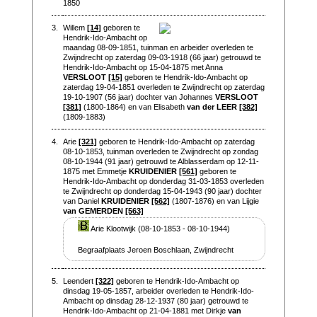
1850
3.
Willem
[14]
geboren te
Hendrik-Ido-Ambacht op
maandag 08-09-1851, tuinman en arbeider overleden te
Zwijndrecht op zaterdag 09-03-1918 (66 jaar) getrouwd te
Hendrik-Ido-Ambacht op 15-04-1875 met Anna
VERSLOOT
[15]
geboren te Hendrik-Ido-Ambacht op
zaterdag 19-04-1851 overleden te Zwijndrecht op zaterdag
19-10-1907 (56 jaar) dochter van Johannes
VERSLOOT
[381]
(1800-1864) en van Elisabeth
van der LEER
[382]
(1809-1883)
4.
Arie
[321]
geboren te Hendrik-Ido-Ambacht op zaterdag
08-10-1853, tuinman overleden te Zwijndrecht op zondag
08-10-1944 (91 jaar) getrouwd te Alblasserdam op 12-11-
1875 met Emmetje
KRUIDENIER
[561]
geboren te
Hendrik-Ido-Ambacht op donderdag 31-03-1853 overleden
te Zwijndrecht op donderdag 15-04-1943 (90 jaar) dochter
van Daniel
KRUIDENIER
[562]
(1807-1876) en van Lijgie
van GEMERDEN
[563]
Arie Klootwijk (08-10-1853 - 08-10-1944)
Begraafplaats Jeroen Boschlaan, Zwijndrecht
5.
Leendert
[322]
geboren te Hendrik-Ido-Ambacht op
dinsdag 19-05-1857, arbeider overleden te Hendrik-Ido-
Ambacht op dinsdag 28-12-1937 (80 jaar) getrouwd te
Hendrik-Ido-Ambacht op 21-04-1881 met Dirkje
van