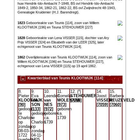
huw Hendrik-Ido-Ambacht 7-1848, BS ovl Hendrik-Ido-Ambacht
1849-2, 1850-34, 1862-21, 1862-22, BS ovl Zwijndrecht 48-1943,
Genealogie Kruidenier (H.J. Barendregt).
1823
Geboorteakte van Teunis [114], zoon van Willem
KLOOTWIJK [196] en Teuna STEHOUWER [227]
1828
Geboorteakte van Lena VISSER [115], dochter van Ary
Prijs VISSER [324] en Elisabeth van der LEER [325], later
echtgenoot van Teunis KLOOTWIJK [114].
1862
Overlijdensakte van Teunis KLOOTWIJK [114], zoon van
Willem KLOOTWIJK [196] en Teuna STEHOUWER [227],
echtgenoot van Lena VISSER [115] op 19 april 1862.
Kwartierblad van Teunis KLOOTWIJK [114]
8.
9.
10.
11.
12. (²)
14.
15.
Pieter
Eva
Leendert
Cornelia
STEHOUWER
Joost
Barbera
KLOOTWIJK
van
van
MOLENAAR
[7058]
VISSER
REUZEVELD
[90]
SON
NES
[973]
[7059]
[7060]
gedoopt
[133]
[972]
geboren
te
gedoopt
geboren
ca.
Charlois
te
ca.
1739
op
Charlois
1739
zondag
op
08-03-
zondag
1722
04-11-
overleden
1725