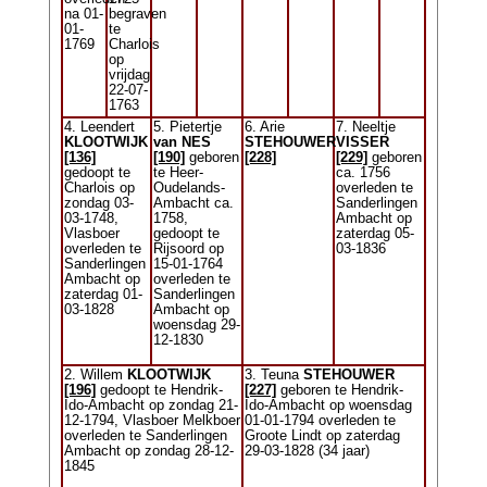
na 01-
begraven
01-
te
1769
Charlois
op
vrijdag
22-07-
1763
4. Leendert
5. Pietertje
6. Arie
7. Neeltje
KLOOTWIJK
van NES
STEHOUWER
VISSER
[136]
[190]
geboren
[228]
[229]
geboren
gedoopt te
te Heer-
ca. 1756
Charlois op
Oudelands-
overleden te
zondag 03-
Ambacht ca.
Sanderlingen
03-1748,
1758,
Ambacht op
Vlasboer
gedoopt te
zaterdag 05-
overleden te
Rijsoord op
03-1836
Sanderlingen
15-01-1764
Ambacht op
overleden te
zaterdag 01-
Sanderlingen
03-1828
Ambacht op
woensdag 29-
12-1830
2. Willem
KLOOTWIJK
3. Teuna
STEHOUWER
[196]
gedoopt te Hendrik-
[227]
geboren te Hendrik-
Ido-Ambacht op zondag 21-
Ido-Ambacht op woensdag
12-1794, Vlasboer Melkboer
01-01-1794 overleden te
overleden te Sanderlingen
Groote Lindt op zaterdag
Ambacht op zondag 28-12-
29-03-1828 (34 jaar)
1845