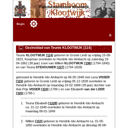
Familiestamboom Klootwijk
Begin
☰
Gezinsblad van Teunis KLOOTWIJK [114]
Teunis
KLOOTWIJK
[114]
geboren te Groote Lindt op vrijdag 15-08-
1823, Koopman overleden te Hendrik-Ido-Ambacht op zaterdag 19-
04-1862 (38 jaar) zoon van Willem
KLOOTWIJK
[196]
(1794-1845)
en van Teuna
STEHOUWER
[227]
(1794-1828)
getrouwd te Hendrik-Ido-Ambacht op 06-05-1848 met Lena
VISSER
[115]
geboren te Groote Lindt op vrijdag 05-12-1828 overleden te
Hendrik-Ido-Ambacht op maandag 24-02-1868 (39 jaar) dochter van
Arie Prijs
VISSER
[324]
(1799-) en van Elisabeth
van der LEER
[325]
(1795-)
1.
Teuna Elisabeth
[1228]
geboren te Hendrik-Ido-Ambacht
ca. 21-12-1848 overleden te Hendrik-Ido-Ambacht op
maandag 08-01-1849
2.
Willem
[153]
geboren te Hendrik-Ido-Ambacht ca. 01-05-
1850 overleden te Hendrik-Ido-Ambacht op dinsdag 06-08-