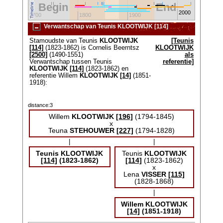
Begin
End
2000
1700
1800
1900
Verwantschap van Teunis KLOOTWIJK [114]
Stamoudste van Teunis
KLOOTWIJK
[Teunis
[114]
(1823-1862) is Cornelis Beerntsz
KLOOTWIJK
[2500]
(1490-1551)
als
Verwantschap tussen Teunis
referentie]
KLOOTWIJK
[114]
(1823-1862) en
referentie Willem
KLOOTWIJK
[14]
(1851-
1918):
distance:3
Willem
KLOOTWIJK
[196]
(1794-1845)
x
Teuna
STEHOUWER
[227]
(1794-1828)
|
|
Teunis
KLOOTWIJK
Teunis
KLOOTWIJK
[114]
(1823-1862)
[114]
(1823-1862)
x
Lena
VISSER
[115]
(1828-1868)
|
Willem
KLOOTWIJK
[14]
(1851-1918)