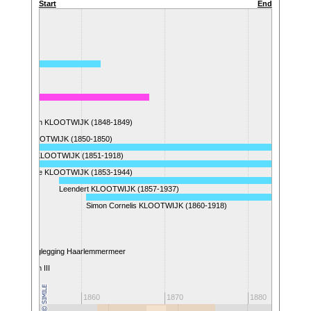
Start
End
(1848-05-06)
una Elisabeth KLOOTWIJK (1848-1849)
Willem KLOOTWIJK (1850-1850)
Willem KLOOTWIJK (1851-1918)
Arie KLOOTWIJK (1853-1944)
Leendert KLOOTWIJK (1857-1937)
Simon Cornelis KLOOTWIJK (1860-1918)
Drooglegging Haarlemmermeer
oning Willem III
1850
1860
1870
1880