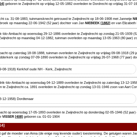
64]
geboren te Zwijndrecht op vrijdag 12-05-1882 overleden te Dordrecht op vrijdag 31-07-19
ht ca. 31-08-1883, tuinmansknecht getrouwd te Zwijndrecht op 18-06-1908 met Jannetje
NI
ebroek op maandag 22-06-1942 (52 jaar) dochter van Jan
NIEBEEK
[1882]
en van Elizabeth
k-Ido-Ambacht op woensdag 29-12-1886 overleden te Zwijndrecht op zondag 21-05-1939 (52 
Zwijndrecht op maandag 04-12-1882, tuinman overleden op maandag 13-05-1963 (80 jaar) z
cht op zaterdag 18-08-1888, tuinman overleden te Zwijndrecht op vrijdag 09-08-1918 (29 j
dderkerk op zondag 07-09-1890 overleden te Zwijndrecht op vrijdag 26-07-1968 (77 jaar) d
09-08-1918) Kerkhof oude NH - Kerk, Zwijndrecht
rik-Ido-Ambacht op woensdag 04-12-1889 overleden te Zwijndrecht op zaterdag 13-12-1958 
 te Zwijndrecht ca. 1891 overleden te Zwijndrecht op zondag 13-01-1946 zoon van Aart Cor
 13-12-1958) Dordtenaar
cht op woensdag 17-05-1893 overleden te Zwijndrecht op donderdag 02-05-1946 (52 jaar) 
je
VISSER
[408]
geboren ca. 01-01-1904
14]
oot gaf de moeder van Anna (de enige nog levende ouder) toestemming. De getuigen waren J