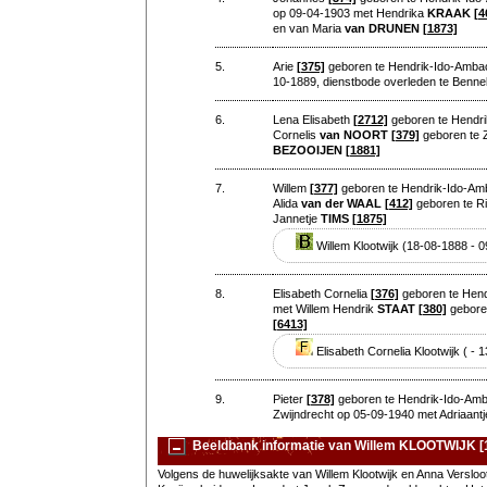
op 09-04-1903 met Hendrika
KRAAK
[4
en van Maria
van DRUNEN
[1873]
5.
Arie
[375]
geboren te Hendrik-Ido-Ambac
10-1889, dienstbode overleden te Benn
6.
Lena Elisabeth
[2712]
geboren te Hendri
Cornelis
van NOORT
[379]
geboren te 
BEZOOIJEN
[1881]
7.
Willem
[377]
geboren te Hendrik-Ido-Amba
Alida
van der WAAL
[412]
geboren te Ri
Jannetje
TIMS
[1875]
Willem Klootwijk (18-08-1888 - 
8.
Elisabeth Cornelia
[376]
geboren te Hend
met Willem Hendrik
STAAT
[380]
geboren
[6413]
Elisabeth Cornelia Klootwijk ( -
9.
Pieter
[378]
geboren te Hendrik-Ido-Amba
Zwijndrecht op 05-09-1940 met Adriaant
Beeldbank informatie van Willem KLOOTWIJK [
Volgens de huwelijksakte van Willem Klootwijk en Anna Versl