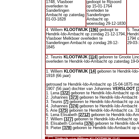
1748, Vlasboer
gedoopt te Rijsoord
overleden te
op 15-01-1764
Sanderlingen
overleden te
Ambacht op zaterdag
Sanderlingen
01-03-1828
Ambacht op
woensdag 29-12-1830
4. Willem
KLOOTWIJK
[196]
gedoopt te
5. Te
Hendrik-Ido-Ambacht op zondag 21-12-1794,
Hendr
Vlasboer Melkboer overleden te
1794 o
Sanderlingen Ambacht op zondag 28-12-
29-03-
1845
2. Teunis
KLOOTWIJK
[114]
geboren te Groote Lin
overleden te Hendrik-Ido-Ambacht op zaterdag 19-04
1. Willem
KLOOTWIJK
[14]
geboren te Hendrik-Ido
1918 (66 jaar)
getrouwd te Hendrik-Ido-Ambacht op 15-04-1875 m
1907 (56 jaar) dochter van Johannes
VERSLOOT
[
1. Lena
[372]
geboren te Hendrik-Ido-Ambacht op do
2. Johannes
[373]
geboren te Hendrik-Ido-Ambacht o
3. Teunis
[7]
geboren te Hendrik-Ido-Ambacht op zat
4. Johannes
[374]
geboren te Hendrik-Ido-Ambacht o
5. Arie
[375]
geboren te Hendrik-Ido-Ambacht ca. 3
6. Lena Elisabeth
[2712]
geboren te Hendrik-Ido-Am
7. Willem
[377]
geboren te Hendrik-Ido-Ambacht op z
8. Elisabeth Cornelia
[376]
geboren te Hendrik-Ido-A
9. Pieter
[378]
geboren te Hendrik-Ido-Ambacht op w