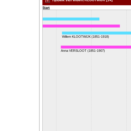
Tijdbalk van Willem KLOOTWIJK [14]
Start
K (1823-1862)
na VISSER (1828-1868)
Willem KLOOTWIJK (1851-1918)
Anna VERSLOOT (1851-1907)