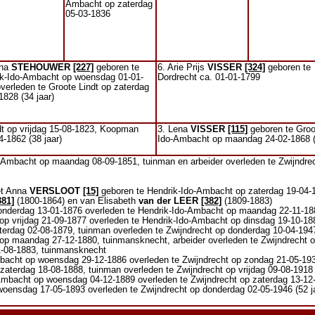
Ambacht op zaterdag
05-03-1836
una
STEHOUWER
[227]
geboren te
6. Arie Prijs
VISSER
[324]
geboren te
ik-Ido-Ambacht op woensdag 01-01-
Dordrecht ca. 01-01-1799
verleden te Groote Lindt op zaterdag
1828 (34 jaar)
dt op vrijdag 15-08-1823, Koopman
3. Lena
VISSER
[115]
geboren te Groot
-1862 (38 jaar)
Ido-Ambacht op maandag 24-02-1868 (
-Ambacht op maandag 08-09-1851, tuinman en arbeider overleden te Zwijndrec
et Anna
VERSLOOT
[15]
geboren te Hendrik-Ido-Ambacht op zaterdag 19-04-1
381]
(1800-1864) en van Elisabeth
van der LEER
[382]
(1809-1883)
nderdag 13-01-1876 overleden te Hendrik-Ido-Ambacht op maandag 22-11-188
p vrijdag 21-09-1877 overleden te Hendrik-Ido-Ambacht op dinsdag 19-10-188
erdag 02-08-1879, tuinman overleden te Zwijndrecht op donderdag 10-04-1947
p maandag 27-12-1880, tuinmansknecht, arbeider overleden te Zwijndrecht op
1-08-1883, tuinmansknecht
bacht op woensdag 29-12-1886 overleden te Zwijndrecht op zondag 21-05-1939
aterdag 18-08-1888, tuinman overleden te Zwijndrecht op vrijdag 09-08-1918 
mbacht op woensdag 04-12-1889 overleden te Zwijndrecht op zaterdag 13-12-
oensdag 17-05-1893 overleden te Zwijndrecht op donderdag 02-05-1946 (52 j