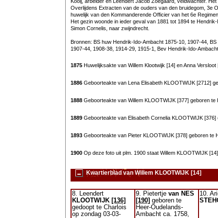
Kooij, arbeider en Leendert Jacob Zoegaard, veldwachter. Het
Overlijdens Extracten van de ouders van den bruidegom, 3e Ove
huwelijk van den Kommanderende Officier van het 6e Regiment 
Het gezin woonde in ieder geval van 1881 tot 1894 te Hendrik-
Simon Cornelis, naar zwijndrecht.
Bronnen: BS huw Hendrik-Ido-Ambacht 1875-10, 1907-44, BS 
1907-44, 1908-38, 1914-29, 1915-1, Bev Hendrik-Ido-Ambacht
1875
Huwelijksakte van Willem Klootwijk [14] en Anna Versloot 
1886
Geboorteakte van Lena Elisabeth KLOOTWIJK [2712] ge
1888
Geboorteakte van Willem KLOOTWIJK [377] geboren te 
1889
Geboorteakte van Elisabeth Cornelia KLOOTWIJK [376]
1893
Geboorteakte van Pieter KLOOTWIJK [378] geboren te 
1900
Op deze foto uit plm. 1900 staat Willem KLOOTWIJK [14]
Kwartierblad van Willem KLOOTWIJK [14]
8. Leendert
9. Pietertje
van NES
10. Ar
KLOOTWIJK
[136]
[190]
geboren te
STEH
gedoopt te Charlois
Heer-Oudelands-
op zondag 03-03-
Ambacht ca. 1758,