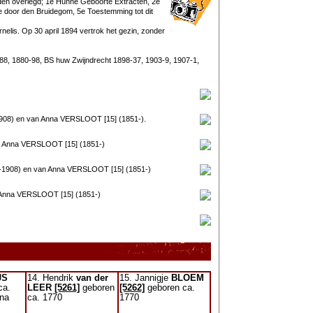
erden overlegd; 1e Hunne Geboorte Extracten, 2e
ie door den Bruidegom, 5e Toestemming tot dit
elis. Op 30 april 1894 vertrok het gezin, zonder
8, 1880-98, BS huw Zwijndrecht 1898-37, 1903-9, 1907-1,
908) en van Anna VERSLOOT [15] (1851-).
n Anna VERSLOOT [15] (1851-)
1-1908) en van Anna VERSLOOT [15] (1851-)
 Anna VERSLOOT [15] (1851-)
JS
14. Hendrik
van der
15. Jannigje
BLOEM
ca.
LEER
[5261]
geboren
[5262]
geboren ca.
 na
ca. 1770
1770