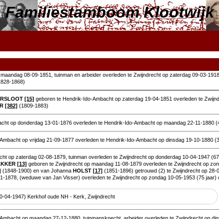
Familiestamboom Klootwijk
maandag 08-09-1851, tuinman en arbeider overleden te Zwijndrecht op zaterdag 09-03-1918 
828-1868)
ERSLOOT
[15]
geboren te Hendrik-Ido-Ambacht op zaterdag 19-04-1851 overleden te Zwijnd
ER
[382]
(1809-1883)
cht op donderdag 13-01-1876 overleden te Hendrik-Ido-Ambacht op maandag 22-11-1880 (4
Ambacht op vrijdag 21-09-1877 overleden te Hendrik-Ido-Ambacht op dinsdag 19-10-1880 (3
ht op zaterdag 02-08-1879, tuinman overleden te Zwijndrecht op donderdag 10-04-1947 (67 
AKKER
[13]
geboren te Zwijndrecht op maandag 11-08-1879 overleden te Zwijndrecht op zo
]
(1848-1900) en van Johanna
HOLST
[17]
(1851-1896) getrouwd (2) te Zwijndrecht op 28-
-1878, (weduwe van Jan Visser) overleden te Zwijndrecht op zondag 10-05-1953 (75 jaar) 
10-04-1947) Kerkhof oude NH - Kerk, Zwijndrecht
Ambacht op maandag 27-12-1880, tuinmansknecht, arbeider overleden te Zwijndrecht op dins