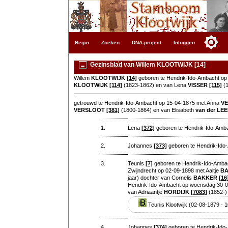
Begin
Zoeken
DNA-project
Inloggen
Gezinsblad van Willem KLOOTWIJK [14]
Willem
KLOOTWIJK
[14]
geboren te Hendrik-Ido-Ambacht op 
KLOOTWIJK
[114]
(1823-1862) en van Lena
VISSER
[115]
(1
getrouwd te Hendrik-Ido-Ambacht op 15-04-1875 met Anna
V
VERSLOOT
[381]
(1800-1864) en van Elisabeth
van der LE
1.
Lena
[372]
geboren te Hendrik-Ido-Amba
2.
Johannes
[373]
geboren te Hendrik-Ido-
3.
Teunis
[7]
geboren te Hendrik-Ido-Ambac
Zwijndrecht op 02-09-1898 met Aaltje
B
jaar) dochter van Cornelis
BAKKER
[16
Hendrik-Ido-Ambacht op woensdag 30-01
van Adriaantje
HORDIJK
[7083]
(1852-)
Teunis Klootwijk (02-08-1879 - 
4.
Johannes
[374]
geboren te Hendrik-Ido-