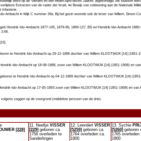
 huwelijk werd op de 'vierden en den elfden April dezes Jaares' afgekondigd. Als stukken w
rlijdens Extracten van de vader der bruid, 4e Bewijs van voldoening aan de Nationale Milit
Infanterie.
Ido-Ambacht in Wijk C nummer 39a. Bij het gezin woonde ook de broer van Willem, Simon Corn
geb Hendrik-Ido-Ambacht 1877-105, 1879-86, 1880-127, BS ovl Hendrik-Ido-Ambacht 1880-8
 3.66.
[15].
boren te Hendrik-Ido-Ambacht op 29-12-1886 dochter van Willem KLOOTWIJK [14] (1851-1
Hendrik-Ido-Ambacht op 18-08-1888, zoon van Willem KLOOTWIJK [14] (1851-1908) en va
 geboren te Hendrik-Ido-Ambacht op 04-12-1889 dochter van Willem KLOOTWIJK [14] (185
Hendrik-Ido-Ambacht op 17-05-1893 zoon van Willem KLOOTWIJK [14] (1851-1908) en van
 volgens zeggen op de voorgrond (middelste persoon van de drie).
ie
11. Neeltje
VISSER
12. Leendert
VISSER
13. Sychie
PRI
OUWER
[228]
[229]
geboren ca.
[5259]
geboren ca.
[5260]
geboren 
1756 overleden te
1764 overleden ca.
1765 overleden
Sanderlingen
1800
1800