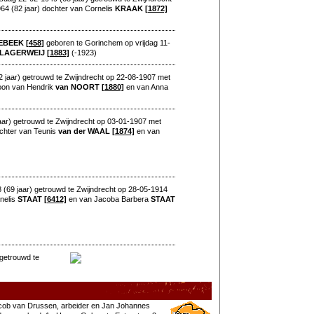
64 (82 jaar) dochter van Cornelis
KRAAK
[1872]
EBEEK
[458]
geboren te Gorinchem op vrijdag 11-
LAGERWEIJ
[1883]
(-1923)
jaar) getrouwd te Zwijndrecht op 22-08-1907 met
oon van Hendrik
van NOORT
[1880]
en van Anna
aar) getrouwd te Zwijndrecht op 03-01-1907 met
ochter van Teunis
van der WAAL
[1874]
en van
(69 jaar) getrouwd te Zwijndrecht op 28-05-1914
nelis
STAAT
[6412]
en van Jacoba Barbera
STAAT
getrouwd te
acob van Drussen, arbeider en Jan Johannes