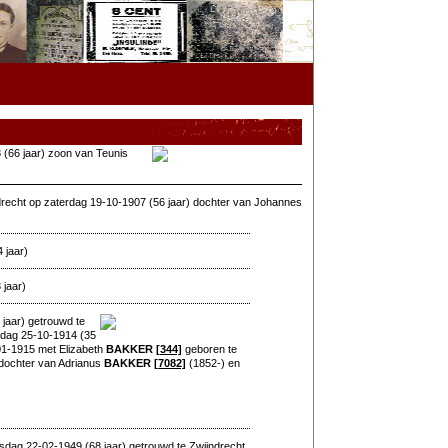
(66 jaar) zoon van Teunis
recht op zaterdag 19-10-1907 (56 jaar) dochter van Johannes
 jaar)
 jaar)
jaar) getrouwd te
ndag 25-10-1914 (35
01-1915 met Elizabeth
BAKKER
[344]
geboren te
dochter van Adrianus
BAKKER
[7082]
(1852-) en
dag 22-02-1949 (68 jaar) getrouwd te Zwijndrecht