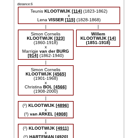
distance:6
Teunis
KLOOTWIJK
[114]
(1823-1862)
x
Lena
VISSER
[115]
(1828-1868)
|
|
Simon Cornelis
Willem
KLOOTWIJK
[323]
KLOOTWIJK
[14]
(1860-1918)
(1851-1918)
x
Marrigje
van der BURG
[914]
(1862-1940)
|
Simon Cornelis
KLOOTWIJK
[4565]
(1901-1968)
x
Christina
BOL
[4566]
(1908-2000)
|
(²)
KLOOTWIJK
[4896]
x
(²)
van ARKEL
[4908]
|
(²)
KLOOTWIJK
[4911]
x
(²)
HARTEMAN
[4920]