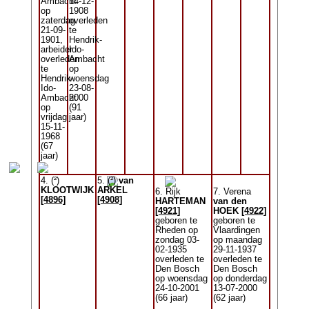
Ambacht
14-12-
op
1908
zaterdag
overleden
21-09-
te
1901,
Hendrik-
arbeider
Ido-
overleden
Ambacht
te
op
Hendrik-
woensdag
Ido-
23-08-
Ambacht
2000
op
(91
vrijdag
jaar)
15-11-
1968
(67
jaar)
4. (²)
5. (²)
van
KLOOTWIJK
ARKEL
6. Rijk
7. Verena
[4896]
[4908]
HARTEMAN
van den
[4921]
HOEK
[4922]
geboren te
geboren te
Rheden op
Vlaardingen
zondag 03-
op maandag
02-1935
29-11-1937
overleden te
overleden te
Den Bosch
Den Bosch
op woensdag
op donderdag
24-10-2001
13-07-2000
(66 jaar)
(62 jaar)