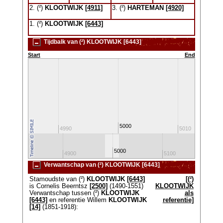
2. (²)
KLOOTWIJK
[4911]
3. (²)
HARTEMAN
[4920]
1. (²)
KLOOTWIJK
[6443]
Tijdbalk van (²) KLOOTWIJK [6443]
Start
End
5000
4980
4990
5010
5000
4800
4900
5100
520
Verwantschap van (²) KLOOTWIJK [6443]
Stamoudste van (²)
KLOOTWIJK
[6443]
[(²)
is Cornelis Beerntsz
[2500]
(1490-1551)
KLOOTWIJK
Verwantschap tussen (²)
KLOOTWIJK
als
[6443]
en referentie Willem
KLOOTWIJK
referentie]
[14]
(1851-1918):