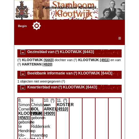
Familiestamboom Klootwijk
Begin
☰
Gezinsblad van (²) KLOOTWIJK [6443]
(²)
KLOOTWIJK
[6443]
dochter van (²)
KLOOTWIJK
[4911]
en van
(²)
HARTEMAN
[4920]
Beeldbank informatie van (²) KLOOTWIJK [6443]
1 objecten niet weergegeven (²)
Kwartierblad van (²) KLOOTWIJK [6443]
8.
9.
10. (²)
11. (²)
Simon
Christina
van
KOSTER
Cornelis
BOL
ARKEL
[4910]
KLOOTWIJK
[4566]
[4909]
[4565]
geboren
geboren
te
te
Ridderkerk
Hendrik-
op
Ido-
maandag