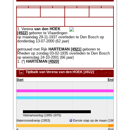
1. Verena
van den HOEK
[4922]
geboren te Vlaardingen
op maandag 29-11-1937 overleden te Den Bosch op
donderdag 13-07-2000 (62 jaar)
getrouwd met Rijk
HARTEMAN
[4921]
geboren te
Rheden op zondag 03-02-1935 overleden te Den Bosch
op woensdag 24-10-2001 (66 jaar)
1. (²)
HARTEMAN
[4920]
Tijdbalk van Verena van den HOEK [4922]
Start
End
7-2000)
Vietnamoorlog (1955-1975)
Watersnoodramp (1953)
Eerste stap op de maan (1969)
ingin Juliana
Koningin Beatri