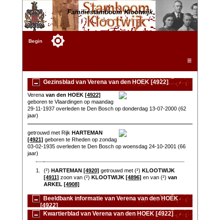
Familiestamboom Klootwijk
Begin
☰
Gezinsblad van Verena van den HOEK [4922]
Verena
van den HOEK
[4922]
geboren te Vlaardingen op maandag
29-11-1937 overleden te Den Bosch op donderdag 13-07-2000 (62
jaar)
getrouwd met Rijk
HARTEMAN
[4921]
geboren te Rheden op zondag
03-02-1935 overleden te Den Bosch op woensdag 24-10-2001 (66
jaar)
1.
(²)
HARTEMAN
[4920]
getrouwd met (²)
KLOOTWIJK
[4911]
zoon van (²)
KLOOTWIJK
[4896]
en van (²)
van
ARKEL
[4908]
Beeldbank informatie van Verena van den HOEK
[4922]
Kwartierblad van Verena van den HOEK [4922]