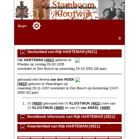
Familiestamboom Klootwijk
Begin
☰
Gezinsblad van Rijk HARTEMAN [4921]
Rijk
HARTEMAN
[4921]
geboren te
Rheden op zondag 03-02-1935
overleden te Den Bosch op woensdag 24-10-2001 (66 jaar)
getrouwd met Verena
van den HOEK
[4922]
geboren te Vlaardingen op
maandag 29-11-1937 overleden te Den Bosch op donderdag 13-07-
2000 (62 jaar)
1.
(²)
[4920]
getrouwd met (²)
KLOOTWIJK
[4911]
zoon van
(²)
KLOOTWIJK
[4896]
en van (²)
van ARKEL
[4908]
Beeldbank informatie van Rijk HARTEMAN [4921]
Kwartierblad van Rijk HARTEMAN [4921]