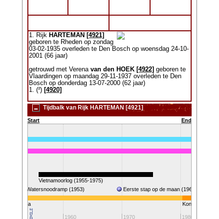
1. Rijk
HARTEMAN
[4921]
geboren te Rheden op zondag
03-02-1935 overleden te Den Bosch op woensdag 24-10-
2001 (66 jaar)
getrouwd met Verena
van den HOEK
[4922]
geboren te
Vlaardingen op maandag 29-11-1937 overleden te Den
Bosch op donderdag 13-07-2000 (62 jaar)
1. (²)
[4920]
Tijdbalk van Rijk HARTEMAN [4921]
Start
End
7-2000)
Vietnamoorlog (1955-1975)
Watersnoodramp (1953)
Eerste stap op de maan (1969)
ingin Juliana
Koningin Beatri
1950
1960
1970
1980