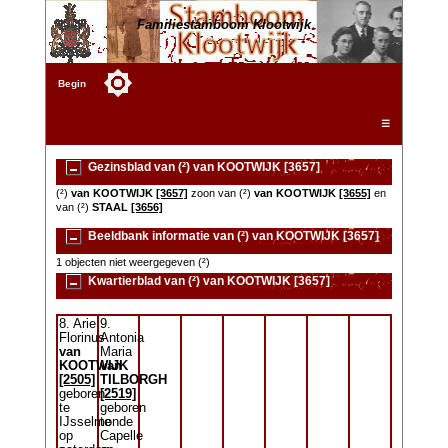
Familiestamboom Klootwijk
Begin
☰
Gezinsblad van (²) van KOOTWIJK [3657]
(²)
van KOOTWIJK
[3657]
zoon van (²)
van KOOTWIJK
[3655]
en
van (²)
STAAL
[3656]
Beeldbank informatie van (²) van KOOTWIJK [3657]
1 objecten niet weergegeven (²)
Kwartierblad van (²) van KOOTWIJK [3657]
8. Arie
9.
Florinus
Antonia
van
Maria
KOOTWIJK
van
[2505]
TILBORGH
geboren
[2519]
te
geboren
IJsselmonde
te
op
Capelle