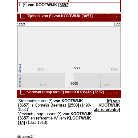
1. (²)
van KOOTWIJK
[3657]
Tijdbalk van (²) van KOOTWIJK [3657]
Start
End
5000
4980
4990
5010
5000
4800
4900
5100
520
Verwantschap van (²) van KOOTWIJK [3657]
Stamoudste van (²)
van KOOTWIJK
[(²) van
[3657]
is Cornelis Beerntsz
[2500]
(1490-
KOOTWIJK
1551)
als referentie]
Verwantschap tussen (²)
van KOOTWIJK
[3657]
en referentie Willem
KLOOTWIJK
[14]
(1851-1918):
distance:14