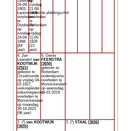
zaterdag
op
26-09-
zondag
1903,
21-08-
kantoorbediende,afdelingschef
1904
overleden
overleden
te
te
Dordrecht
Rotterdam
op
op
zondag
vrijdag
24-04-
11-05-
1988
1928
(84
(23
jaar)
jaar)
4. Jan
5. Gerda
Leendert
van
FEENSTRA
KOOTWIJK
[3650]
[2521]
geboren te
geboren te
Rotterdam ,
IJsselmonde
onderwijzeres
op vrijdag 04-
overleden te
02-1927,
Monnickendam
verkoopleider
op woensdag
industriegassen
16-01-2019
overleden te
Monnickendam
op maandag
30-10-2023
(96 jaar)
2. (²)
van KOOTWIJK
3. (²)
STAAL
[3656]
[3655]