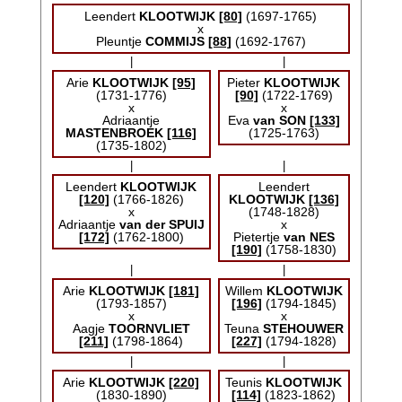
Leendert
KLOOTWIJK
[80]
(1697-1765)
x
Pleuntje
COMMIJS
[88]
(1692-1767)
|
|
Arie
KLOOTWIJK
[95]
Pieter
KLOOTWIJK
(1731-1776)
[90]
(1722-1769)
x
x
Adriaantje
Eva
van SON
[133]
MASTENBROEK
[116]
(1725-1763)
(1735-1802)
|
|
Leendert
KLOOTWIJK
Leendert
[120]
(1766-1826)
KLOOTWIJK
[136]
x
(1748-1828)
Adriaantje
van der SPUIJ
x
[172]
(1762-1800)
Pietertje
van NES
[190]
(1758-1830)
|
|
Arie
KLOOTWIJK
[181]
Willem
KLOOTWIJK
(1793-1857)
[196]
(1794-1845)
x
x
Aagje
TOORNVLIET
Teuna
STEHOUWER
[211]
(1798-1864)
[227]
(1794-1828)
|
|
Arie
KLOOTWIJK
[220]
Teunis
KLOOTWIJK
(1830-1890)
[114]
(1823-1862)