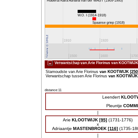
Huiberta Klara Adriana van der WAGT (1905-1993)
W.O. I (1914-1918)
Spaanse griep (1918)
n Wilhelmina
1900
1910
1920
1300
1400
1500
1600
170
Verwantschap van Arie Florinus van KOOTWIJK
Stamoudste van Arie Florinus
van KOOTWIJK
[250
Verwantschap tussen Arie Florinus
van KOOTWIJK
distance:11
Leendert
KLOOT
Pleuntje
COMMI
|
Arie
KLOOTWIJK
[95]
(1731-1776)
x
Adriaantje
MASTENBROEK
[116]
(1735-18
|