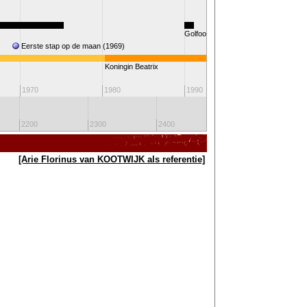
Golfoorlog
Eerste stap op de maan (1969)
Koningin Beatrix
2000
1970
1980
1990
2200
2300
2400
2500
26
[Arie Florinus van KOOTWIJK als referentie]