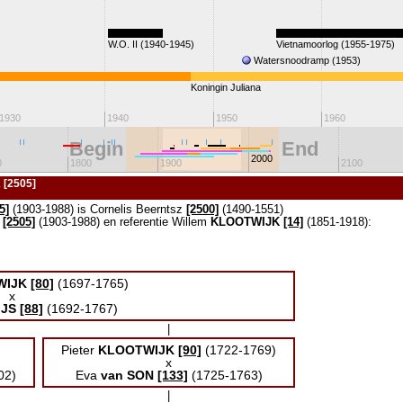
W.O. II (1940-1945)
Vietnamoorlog (1955-1975)
Watersnoodramp (1953)
Koningin Juliana
1930
1940
1950
1960
Begin
End
2000
0
1800
1900
2100
 [2505]
5]
(1903-1988) is Cornelis Beerntsz
[2500]
(1490-1551)
[2505]
(1903-1988) en referentie Willem
KLOOTWIJK
[14]
(1851-1918):
WIJK
[80]
(1697-1765)
x
JS
[88]
(1692-1767)
|
Pieter
KLOOTWIJK
[90]
(1722-1769)
x
02)
Eva
van SON
[133]
(1725-1763)
|