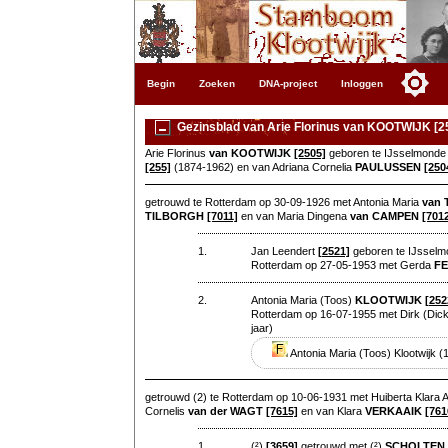
Begin
Zoeken
DNA-project
Inloggen
Gezinsblad van Arie Florinus van KOOTWIJK [2
Arie Florinus
van KOOTWIJK
[2505]
geboren te IJsselmonde 
[255]
(1874-1962) en van Adriana Cornelia
PAULUSSEN
[250
getrouwd te Rotterdam op 30-09-1926 met Antonia Maria
van
TILBORGH
[7011]
en van Maria Dingena
van CAMPEN
[701
1.
Jan Leendert
[2521]
geboren te IJsselmo
Rotterdam op 27-05-1953 met Gerda
F
2.
Antonia Maria (Toos)
KLOOTWIJK
[252
Rotterdam op 16-07-1955 met Dirk (Dic
jaar)
Antonia Maria (Toos) Klootwijk 
getrouwd (2) te Rotterdam op 10-06-1931 met Huiberta Klara 
Cornelis
van der WAGT
[7615]
en van Klara
VERKAAIK
[761
1.
(²)
[3659]
getrouwd met (²)
SCHOLTEN