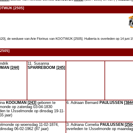
OOTWIJK [2505]
0], de weduwe van Arie Florinus van KOOTWIJK [2505]. Huiberta is overleden op 14 juni 1
[2505]
ndrik
11. Susanna
JMAN
[244]
SPARREBOOM
[245]
rina
KOOIJMAN
[243]
geboren te
6. Adriaan Bernard
PAULUSSEN
[384
lmonde op zaterdag 03-04-1830
den te IJsselmonde op dinsdag 19-11-
65 jaar)
selmonde op woensdag 11-02-1874,
3. Adriana Cornelia
PAULUSSEN
[250
dinsdag 06-02-1962 (87 jaar)
overleden te IJsselmonde op maandag 