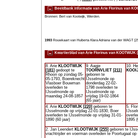
Beeldbank informatie van Arie Florinus van K
Bronnen: Bert van Kootwijk, Wierden.
1993
Rouwkaart van Huiberta Klara Adriana van der WAGT [252
Kwartierblad van Arie Florinus van KOOTWIJK 
8. Arie
KLOOTWIJK
9. Aagje
10. He
[181]
gedoopt te
TOORNVLIET
[211]
KOOI
Rhoon op zondag 05-
geboren te
05-1793, Boereknecht
IJsselmonde op
Vlasboer Bouwman
donderdag 22-02-
overleden te
1798 overleden te
IJsselmonde op
IJsselmonde op
maandag 24-08-1857
vrijdag 19-02-1864
(65 jaar)
4. Arie
KLOOTWIJK
[220]
geboren te
5. Flo
IJsselmonde op vrijdag 22-01-1830, Boer
IJsse
overleden te IJsselmonde op vrijdag 31-01-
overle
1890 (60 jaar)
1895 (
2. Jan Leendert
KLOOTWIJK
[255]
geboren te IJs
vrachtrijder en voerman overleden te Poortugaal op 