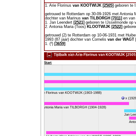
1. Arie Florinus
van KOOTWIJK
[2505]
geboren te I
getrouwd te Rotterdam op 30-09-1926 met Antonia 
dochter van Marinus
van TILBORGH
[7011]
en van
1. Jan Leendert
[2521]
geboren te IJsselmonde op v
2. Antonia Maria (Toos)
KLOOTWIJK
[2522]
geboren
getrouwd (2) te Rotterdam op 10-06-1931 met Huibe
1993 (87 jaar) dochter van Cornelis
van der WAGT
1. (²)
[3659]
Tijdbalk van Arie Florinus van KOOTWIJK [2505
Start
)
AULUSSEN (1881-1932)
Arie Florinus van KOOTWIJK (1903-1988)
x (192
Antonia Maria van TILBORGH (1904-1928)
Jan Le
Anto