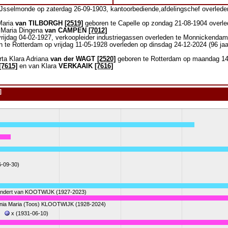
Jsselmonde op zaterdag 26-09-1903, kantoorbediende,afdelingschef overleden
Maria
van TILBORGH
[2519]
geboren te Capelle op zondag 21-08-1904 overled
 Maria Dingena
van CAMPEN
[7012]
rijdag 04-02-1927, verkoopleider industriegassen overleden te Monnickendam
 te Rotterdam op vrijdag 11-05-1928 overleden op dinsdag 24-12-2024 (96 jaa
rta Klara Adriana
van der WAGT
[2520]
geboren te Rotterdam op maandag 14
[7615]
en van Klara
VERKAAIK
[7616]
]
6-09-30)
endert van KOOTWIJK (1927-2023)
nia Maria (Toos) KLOOTWIJK (1928-2024)
x (1931-06-10)