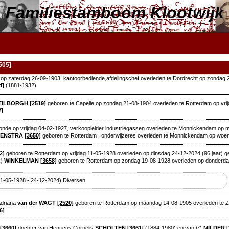
Familiestamboom Klootwijk
505]
op zaterdag 26-09-1903, kantoorbediende,afdelingschef overleden te Dordrecht op zondag 
4]
(1881-1932)
 TILBORGH
[2519]
geboren te Capelle op zondag 21-08-1904 overleden te Rotterdam op vrij
2]
nde op vrijdag 04-02-1927, verkoopleider industriegassen overleden te Monnickendam op m
EENSTRA
[3650]
geboren te Rotterdam , onderwijzeres overleden te Monnickendam op woe
2]
geboren te Rotterdam op vrijdag 11-05-1928 overleden op dinsdag 24-12-2024 (96 jaar) g
k)
WINKELMAN
[3658]
geboren te Rotterdam op zondag 19-08-1928 overleden op donderda
(11-05-1928 - 24-12-2024) Diversen
Adriana
van der WAGT
[2520]
geboren te Rotterdam op maandag 14-08-1905 overleden te Z
6]
[3660]
dochter van Henricus Cornelis
SCHOLTEN
[3661]
(1884-1980) en van (²)
MILDER