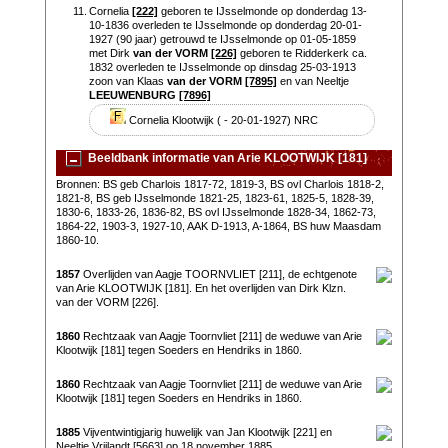
11.
Cornelia
[222]
geboren te IJsselmonde op donderdag 13-
10-1836 overleden te IJsselmonde op donderdag 20-01-
1927 (90 jaar) getrouwd te IJsselmonde op 01-05-1859
met Dirk
van der VORM
[226]
geboren te Ridderkerk ca.
1832 overleden te IJsselmonde op dinsdag 25-03-1913
zoon van Klaas
van der VORM
[7895]
en van Neeltje
LEEUWENBURG
[7896]
Cornelia Klootwijk ( - 20-01-1927) NRC
Beeldbank informatie van Arie KLOOTWIJK [181]
Bronnen: BS geb Charlois 1817-72, 1819-3, BS ovl Charlois 1818-2,
1821-8, BS geb IJsselmonde 1821-25, 1823-61, 1825-5, 1828-39,
1830-6, 1833-26, 1836-82, BS ovl IJsselmonde 1828-34, 1862-73,
1864-22, 1903-3, 1927-10, AAK D-1913, A-1864, BS huw Maasdam
1860-10.
1857
Overlijden van Aagje TOORNVLIET [211], de echtgenote
van Arie KLOOTWIJK [181]. En het overlijden van Dirk Klzn.
van der VORM [226].
1860
Rechtzaak van Aagje Toornvliet [211] de weduwe van Arie
Klootwijk [181] tegen Soeders en Hendriks in 1860.
1860
Rechtzaak van Aagje Toornvliet [211] de weduwe van Arie
Klootwijk [181] tegen Soeders en Hendriks in 1860.
1885
Vijventwintigjarig huwelijk van Jan Klootwijk [221] en
Neeltje Vrijlandt [5663] op 18 november 1885.