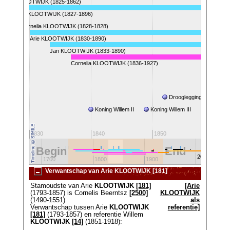
Janna KLOOTWIJK (1825-1862)
Pieter KLOOTWIJK (1827-1896)
Cornelia KLOOTWIJK (1828-1828)
Arie KLOOTWIJK (1830-1890)
Jan KLOOTWIJK (1833-1890)
Cornelia KLOOTWIJK (1836-1927)
Drooglegging Haarlemm
Koning Willem II
Koning Willem III
1830
1840
1850
1860
Begin
End
2000
00
1700
1800
1900
Verwantschap van Arie KLOOTWIJK [181]
Stamoudste van Arie
KLOOTWIJK
[181]
[Arie
(1793-1857) is Cornelis Beerntsz
[2500]
KLOOTWIJK
(1490-1551)
als
Verwantschap tussen Arie
KLOOTWIJK
referentie]
[181]
(1793-1857) en referentie Willem
KLOOTWIJK
[14]
(1851-1918):