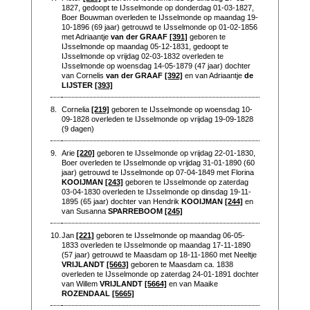
1827, gedoopt te IJsselmonde op donderdag 01-03-1827,
Boer Bouwman overleden te IJsselmonde op maandag 19-
10-1896 (69 jaar) getrouwd te IJsselmonde op 01-02-1856
met Adriaantje
van der GRAAF
[391]
geboren te
IJsselmonde op maandag 05-12-1831, gedoopt te
IJsselmonde op vrijdag 02-03-1832 overleden te
IJsselmonde op woensdag 14-05-1879 (47 jaar) dochter
van Cornelis
van der GRAAF
[392]
en van Adriaantje
de
LIJSTER
[393]
8.
Cornelia
[219]
geboren te IJsselmonde op woensdag 10-
09-1828 overleden te IJsselmonde op vrijdag 19-09-1828
(9 dagen)
9.
Arie
[220]
geboren te IJsselmonde op vrijdag 22-01-1830,
Boer overleden te IJsselmonde op vrijdag 31-01-1890 (60
jaar) getrouwd te IJsselmonde op 07-04-1849 met Florina
KOOIJMAN
[243]
geboren te IJsselmonde op zaterdag
03-04-1830 overleden te IJsselmonde op dinsdag 19-11-
1895 (65 jaar) dochter van Hendrik
KOOIJMAN
[244]
en
van Susanna
SPARREBOOM
[245]
10.
Jan
[221]
geboren te IJsselmonde op maandag 06-05-
1833 overleden te IJsselmonde op maandag 17-11-1890
(57 jaar) getrouwd te Maasdam op 18-11-1860 met Neeltje
VRIJLANDT
[5663]
geboren te Maasdam ca. 1838
overleden te IJsselmonde op zaterdag 24-01-1891 dochter
van Willem
VRIJLANDT
[5664]
en van Maaike
ROZENDAAL
[5665]