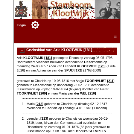
Familiestamboom Klootwijk
Begin
☰
Gezinsblad van Arie KLOOTWIJK [181]
Arie
KLOOTWIJK
[181]
gedoopt te Rhoon op zondag 05-05-1793,
Boereknecht Vlasboer Bouwman overleden te IJsselmonde op
maandag 24-08-1857 zoon van Leendert
KLOOTWIJK
[120]
(1766-
1826) en van Adriaantje
van der SPUIJ
[172]
(1762-1800)
getrouwd te Charlois op 10-05-1816 met Aagje
TOORNVLIET
[211]
geboren te IJsselmonde op donderdag 22-02-1798 overleden te
IJsselmonde op vrijdag 19-02-1864 (65 jaar) dochter van Pieter
TOORNVLIET
[209]
en van Maria
van der WEL
[210]
1.
Maria
[212]
geboren te Charlois op dinsdag 02-12-1817
overleden te Charlois op zondag 04-01-1818 (1 maand)
2.
Leendert
[213]
geboren te Charlois op woensdag 06-01-
1819, boer, lid van den Gemeenteraad overleden te
Ridderkerk op zaterdag 01-01-1876 (56 jaar) getrouwd te
IJsselmonde op 07-08-1845 met Hendrika
STEMPELS