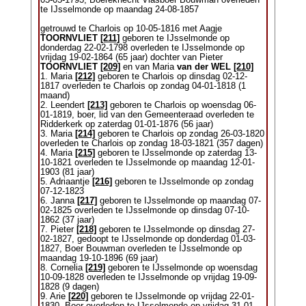
05-05-1793, Boereknecht Vlasboer Bouwman overleden
te IJsselmonde op maandag 24-08-1857
getrouwd te Charlois op 10-05-1816 met Aagje
TOORNVLIET
[211]
geboren te IJsselmonde op
donderdag 22-02-1798 overleden te IJsselmonde op
vrijdag 19-02-1864 (65 jaar) dochter van Pieter
TOORNVLIET
[209]
en van Maria
van der WEL
[210]
1. Maria
[212]
geboren te Charlois op dinsdag 02-12-
1817 overleden te Charlois op zondag 04-01-1818 (1
maand)
2. Leendert
[213]
geboren te Charlois op woensdag 06-
01-1819, boer, lid van den Gemeenteraad overleden te
Ridderkerk op zaterdag 01-01-1876 (56 jaar)
3. Maria
[214]
geboren te Charlois op zondag 26-03-1820
overleden te Charlois op zondag 18-03-1821 (357 dagen)
4. Maria
[215]
geboren te IJsselmonde op zaterdag 13-
10-1821 overleden te IJsselmonde op maandag 12-01-
1903 (81 jaar)
5. Adriaantje
[216]
geboren te IJsselmonde op zondag
07-12-1823
6. Janna
[217]
geboren te IJsselmonde op maandag 07-
02-1825 overleden te IJsselmonde op dinsdag 07-10-
1862 (37 jaar)
7. Pieter
[218]
geboren te IJsselmonde op dinsdag 27-
02-1827, gedoopt te IJsselmonde op donderdag 01-03-
1827, Boer Bouwman overleden te IJsselmonde op
maandag 19-10-1896 (69 jaar)
8. Cornelia
[219]
geboren te IJsselmonde op woensdag
10-09-1828 overleden te IJsselmonde op vrijdag 19-09-
1828 (9 dagen)
9. Arie
[220]
geboren te IJsselmonde op vrijdag 22-01-