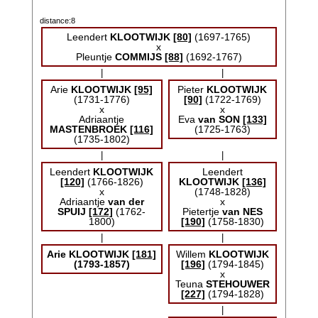
distance:8
Leendert
KLOOTWIJK
[80]
(1697-1765)
x
Pleuntje
COMMIJS
[88]
(1692-1767)
|
|
Arie
KLOOTWIJK
[95]
Pieter
KLOOTWIJK
(1731-1776)
[90]
(1722-1769)
x
x
Adriaantje
Eva
van SON
[133]
MASTENBROEK
[116]
(1725-1763)
(1735-1802)
|
|
Leendert
KLOOTWIJK
Leendert
[120]
(1766-1826)
KLOOTWIJK
[136]
x
(1748-1828)
Adriaantje
van der
x
SPUIJ
[172]
(1762-
Pietertje
van NES
1800)
[190]
(1758-1830)
|
|
Arie
KLOOTWIJK
[181]
Willem
KLOOTWIJK
(1793-1857)
[196]
(1794-1845)
x
Teuna
STEHOUWER
[227]
(1794-1828)
|