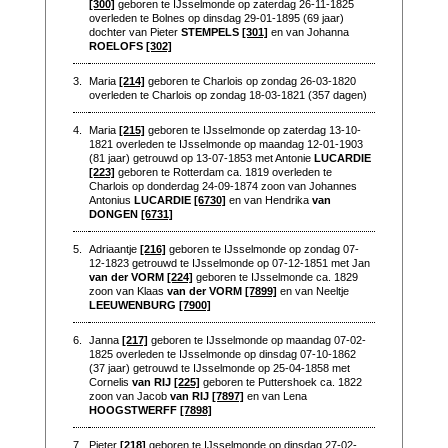
[300]
geboren te IJsselmonde op zaterdag 26-11-1825
overleden te Bolnes op dinsdag 29-01-1895 (69 jaar)
dochter van Pieter
STEMPELS
[301]
en van Johanna
ROELOFS
[302]
3.
Maria
[214]
geboren te Charlois op zondag 26-03-1820
overleden te Charlois op zondag 18-03-1821 (357 dagen)
4.
Maria
[215]
geboren te IJsselmonde op zaterdag 13-10-
1821 overleden te IJsselmonde op maandag 12-01-1903
(81 jaar) getrouwd op 13-07-1853 met Antonie
LUCARDIE
[223]
geboren te Rotterdam ca. 1819 overleden te
Charlois op donderdag 24-09-1874 zoon van Johannes
Antonius
LUCARDIE
[6730]
en van Hendrika
van
DONGEN
[6731]
5.
Adriaantje
[216]
geboren te IJsselmonde op zondag 07-
12-1823 getrouwd te IJsselmonde op 07-12-1851 met Jan
van der VORM
[224]
geboren te IJsselmonde ca. 1829
zoon van Klaas
van der VORM
[7899]
en van Neeltje
LEEUWENBURG
[7900]
6.
Janna
[217]
geboren te IJsselmonde op maandag 07-02-
1825 overleden te IJsselmonde op dinsdag 07-10-1862
(37 jaar) getrouwd te IJsselmonde op 25-04-1858 met
Cornelis
van RIJ
[225]
geboren te Puttershoek ca. 1822
zoon van Jacob
van RIJ
[7897]
en van Lena
HOOGSTWERFF
[7898]
7.
Pieter
[218]
geboren te IJsselmonde op dinsdag 27-02-