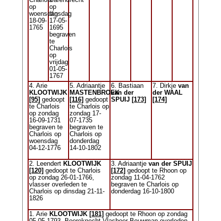
Charlois
Barendrecht
op
op
woensdag
dinsdag
18-09-
17-05-
1765
1695
begraven
te
Charlois
op
vrijdag
01-05-
1767
4. Arie
5. Adriaantje
6. Bastiaan
7. Dirkje
van
KLOOTWIJK
MASTENBROEK
van der
der WAAL
[95]
gedoopt
[116]
gedoopt
SPUIJ
[173]
[174]
te Charlois
te Charlois op
op zondag
zondag 17-
16-09-1731
07-1735
begraven te
begraven te
Charlois op
Charlois op
woensdag
donderdag
04-12-1776
14-10-1802
2. Leendert
KLOOTWIJK
3. Adriaantje
van der SPUIJ
[120]
gedoopt te Charlois
[172]
gedoopt te Rhoon op
op zondag 26-01-1766,
zondag 11-04-1762
vlasser overleden te
begraven te Charlois op
Charlois op dinsdag 21-11-
donderdag 16-10-1800
1826
1. Arie
KLOOTWIJK
[181]
gedoopt te Rhoon op zondag