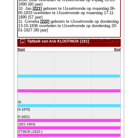
1830, Boer overleden te IJsselmonde op vrijdag 31-01-
1890 (60 jaar)
10. Jan
[221]
geboren te IJsselmonde op maandag 06-
05-1833 overleden te IJsselmonde op maandag 17-11-
1890 (57 jaar)
11. Cornelia
[222]
geboren te IJsselmonde op donderdag
13-10-1836 overleden te IJsselmonde op donderdag 20-
01-1927 (90 jaar)
Tijdbalk van Arie KLOOTWIJK [181]
Start
End
 (1817-1818)
TWIJK (1819-1876)
TWIJK (1820-1821)
LOOTWIJK (1821-1903)
riaantje KLOOTWIJK (1823-)