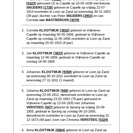
[5323]
getrouwd (2) te Capelle op 10-05-1838 met Antonia
SNIJDERS
[1735]
geboren te Capelle op vrijdag 22-07-
1814 overleden te Loon op Zand op woensdag 30-11-1853
(39 jaar) dochter van Peter
SNIJDERS
[2903]
en van
Cornelia
van MASTBERGEN
[3079]
2.
Cornelia
KLOOTWIJK
[3832]
geboren te Vrijhoeve-
Capelle op maandag 05-05-1806, gedoopt te Vrijhoeve-
Capelle op zondag 11-05-1806 overleden te Loon op Zand
op maandag 20-02-1815 (8 jaar)
3.
Jan
KLOOTWIJK
[3833]
geboren te Vrijhoeve-Capelle op
maandag 12-06-1809, gedoopt te Vrijhoeve-Capelle op
zondag 18-06-1809
4.
Johannes
KLOOTWIJK
[9358]
geboren te Loon op Zand
op woensdag 09-10-1811 overleden te Loon op Zand op
woensdag 27-11-1811 (1 maand)
5.
Johanna
KLOOTWIJK
[948]
geboren te Loon op Zand op
woensdag 23-09-1812, dienstmeid overleden te Loon op
Zand op maandag 23-02-1891 (78 jaar) getrouwd te
Vrijhoeve-Capelle op 23-04-1835 met Johannes
VERSTEEG
[947]
geboren te Sprang op vrijdag 20-09-
1805, gedoopt te Sprang op zondag 06-10-1805,
dienstknecht overleden te Loon op Zand op woensdag 31-
12-1873 (68 jaar) zoon van Christina
VERSTEEG
[5324]
6.
Anna
KLOOTWIJK
[6964]
geboren te Loon op Zand op