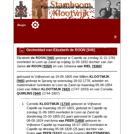
Familiestamboom Klootwijk
Begin
☰
Gezinsblad van Elizabeth de ROON [946]
Elizabeth
de ROON
[946]
gedoopt te Capelle op zondag 11-11-1781
overleden te Loon op Zand op vrijdag 11-05-1832 dochter van Jan
Janse
de ROON
[9359]
en van Johanna
van RIEL
[9360]
getrouwd te Vrijhoeven op 19-05-1805 met Willem
KLOOTWIJK
[945]
gedoopt te Sprang op woensdag 18-02-1778, arbeider en
mattenmaker overleden te Loon op Zand op maandag 05-06-1854
zoon van Willem
KLOOTWIJK
[943]
(1747-1833) en van Cornelia
QUIRIJNS
[944]
(1744-1807)
1.
Cornelis
KLOOTWIJK
[1734]
geboren te Vrijhoeve-
Capelle op maandag 18-07-1803, gedoopt te Capelle op
zondag 11-09-1803 overleden te Loon op Zand op
donderdag 15-03-1855 (51 jaar) getrouwd te Capelle op
08-05-1824 met Anna
van PEER
[1459]
geboren te
Vrijhoeve-Capelle op maandag 18-07-1803 overleden te
Capelle op dinsdag 05-08-1828 (25 jaar) dochter van
Frans
van PEER
[5322]
en van Geertrui
RUIJTENBERG