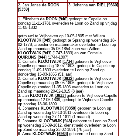
2. Jan Janse
de ROON
3. Johanna
van RIEL
[9360]
[9359]
1. Elizabeth
de ROON
[946]
gedoopt te Capelle op
zondag 11-11-1781 overleden te Loon op Zand op vrijdag
11-05-1832
getrouwd te Vrijhoeven op 19-05-1805 met Willem
KLOOTWIJK
[945]
gedoopt te Sprang op woensdag 18-
02-1778, arbeider en mattenmaker overleden te Loon op
Zand op maandag 05-06-1854 zoon van Willem
KLOOTWIJK
[943]
(1747-1833) en van Cornelia
QUIRIJNS
[944]
(1744-1807)
1. Cornelis
KLOOTWIJK
[1734]
geboren te Vrijhoeve-
Capelle op maandag 18-07-1803, gedoopt te Capelle op
zondag 11-09-1803 overleden te Loon op Zand op
donderdag 15-03-1855 (51 jaar)
2. Cornelia
KLOOTWIJK
[3832]
geboren te Vrijhoeve-
Capelle op maandag 05-05-1806, gedoopt te Vrijhoeve-
Capelle op zondag 11-05-1806 overleden te Loon op
Zand op maandag 20-02-1815 (8 jaar)
3. Jan
KLOOTWIJK
[3833]
geboren te Vrijhoeve-Capelle
op maandag 12-06-1809, gedoopt te Vrijhoeve-Capelle
op zondag 18-06-1809
4. Johannes
KLOOTWIJK
[9358]
geboren te Loon op
Zand op woensdag 09-10-1811 overleden te Loon op
Zand op woensdag 27-11-1811 (1 maand)
5. Johanna
KLOOTWIJK
[948]
geboren te Loon op Zand
op woensdag 23-09-1812, dienstmeid overleden te Loon
op Zand op maandag 23-02-1891 (78 jaar)
6. Anna
KLOOTWIJK
[6964]
geboren te Loon op Zand