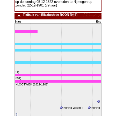
op donderdag 05-12-1822 overleden te Nijmegen op
zondag 22-12-1901 (79 jaar)
Tijdbalk van Elizabeth de ROON [946]
Start
End
)
K (1811-1811)
JK (1812-1891)
Anna KLOOTWIJK (1822-1901)
Droogleggi
em I
Koning Willem II
Koning Willem III