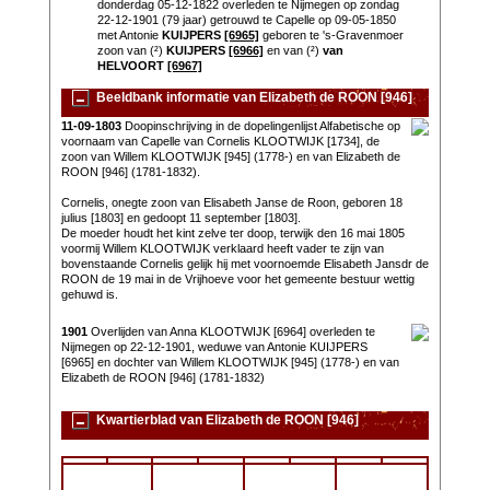
donderdag 05-12-1822 overleden te Nijmegen op zondag
22-12-1901 (79 jaar) getrouwd te Capelle op 09-05-1850
met Antonie
KUIJPERS
[6965]
geboren te 's-Gravenmoer
zoon van (²)
KUIJPERS
[6966]
en van (²)
van
HELVOORT
[6967]
Beeldbank informatie van Elizabeth de ROON [946]
11-09-1803
Doopinschrijving in de dopelingenlijst Alfabetische op
voornaam van Capelle van Cornelis KLOOTWIJK [1734], de
zoon van Willem KLOOTWIJK [945] (1778-) en van Elizabeth de
ROON [946] (1781-1832).
Cornelis, onegte zoon van Elisabeth Janse de Roon, geboren 18
julius [1803] en gedoopt 11 september [1803].
De moeder houdt het kint zelve ter doop, terwijk den 16 mai 1805
voormij Willem KLOOTWIJK verklaard heeft vader te zijn van
bovenstaande Cornelis gelijk hij met voornoemde Elisabeth Jansdr de
ROON de 19 mai in de Vrijhoeve voor het gemeente bestuur wettig
gehuwd is.
1901
Overlijden van Anna KLOOTWIJK [6964] overleden te
Nijmegen op 22-12-1901, weduwe van Antonie KUIJPERS
[6965] en dochter van Willem KLOOTWIJK [945] (1778-) en van
Elizabeth de ROON [946] (1781-1832)
Kwartierblad van Elizabeth de ROON [946]