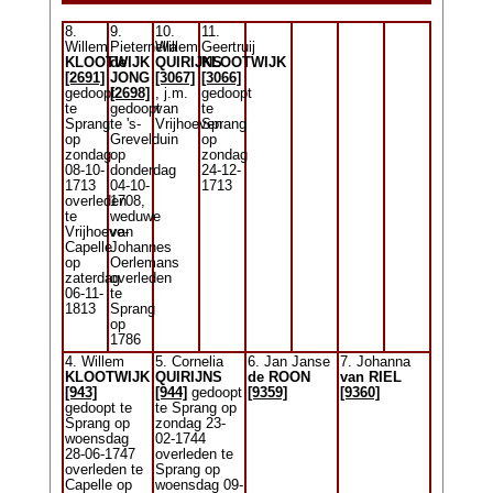
8.
9.
10.
11.
Willem
Pieternella
Willem
Geertruij
KLOOTWIJK
de
QUIRIJNS
KLOOTWIJK
[2691]
JONG
[3067]
[3066]
gedoopt
[2698]
, j.m.
gedoopt
te
gedoopt
van
te
Sprang
te 's-
Vrijhoeven
Sprang
op
Grevelduin
op
zondag
op
zondag
08-10-
donderdag
24-12-
1713
04-10-
1713
overleden
1708,
te
weduwe
Vrijhoeve-
van
Capelle
Johannes
op
Oerlemans
zaterdag
overleden
06-11-
te
1813
Sprang
op
1786
4. Willem
5. Cornelia
6. Jan Janse
7. Johanna
KLOOTWIJK
QUIRIJNS
de ROON
van RIEL
[943]
[944]
gedoopt
[9359]
[9360]
gedoopt te
te Sprang op
Sprang op
zondag 23-
woensdag
02-1744
28-06-1747
overleden te
overleden te
Sprang op
Capelle op
woensdag 09-