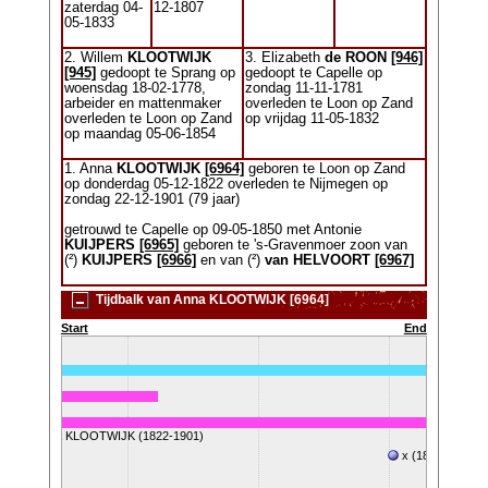
zaterdag 04-
12-1807
05-1833
2. Willem
KLOOTWIJK
3. Elizabeth
de ROON
[946]
[945]
gedoopt te Sprang op
gedoopt te Capelle op
woensdag 18-02-1778,
zondag 11-11-1781
arbeider en mattenmaker
overleden te Loon op Zand
overleden te Loon op Zand
op vrijdag 11-05-1832
op maandag 05-06-1854
1. Anna
KLOOTWIJK
[6964]
geboren te Loon op Zand
op donderdag 05-12-1822 overleden te Nijmegen op
zondag 22-12-1901 (79 jaar)
getrouwd te Capelle op 09-05-1850 met Antonie
KUIJPERS
[6965]
geboren te 's-Gravenmoer zoon van
(²)
KUIJPERS
[6966]
en van (²)
van HELVOORT
[6967]
Tijdbalk van Anna KLOOTWIJK [6964]
Start
End
Anna KLOOTWIJK (1822-1901)
x (1850-05-09)