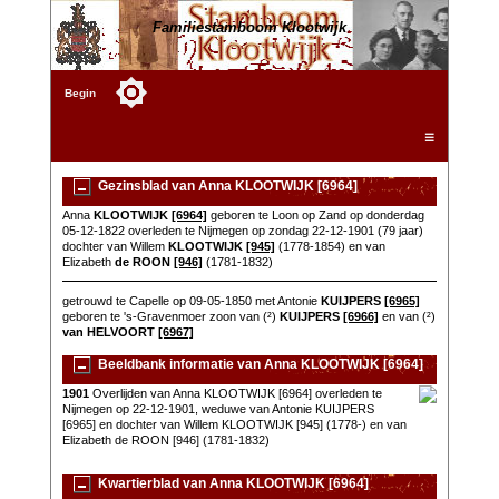
Familiestamboom Klootwijk
Begin
☰
Gezinsblad van Anna KLOOTWIJK [6964]
Anna
KLOOTWIJK
[6964]
geboren te Loon op Zand op donderdag
05-12-1822 overleden te Nijmegen op zondag 22-12-1901 (79 jaar)
dochter van Willem
KLOOTWIJK
[945]
(1778-1854) en van
Elizabeth
de ROON
[946]
(1781-1832)
getrouwd te Capelle op 09-05-1850 met Antonie
KUIJPERS
[6965]
geboren te 's-Gravenmoer zoon van (²)
KUIJPERS
[6966]
en van (²)
van HELVOORT
[6967]
Beeldbank informatie van Anna KLOOTWIJK [6964]
1901
Overlijden van Anna KLOOTWIJK [6964] overleden te
Nijmegen op 22-12-1901, weduwe van Antonie KUIJPERS
[6965] en dochter van Willem KLOOTWIJK [945] (1778-) en van
Elizabeth de ROON [946] (1781-1832)
Kwartierblad van Anna KLOOTWIJK [6964]