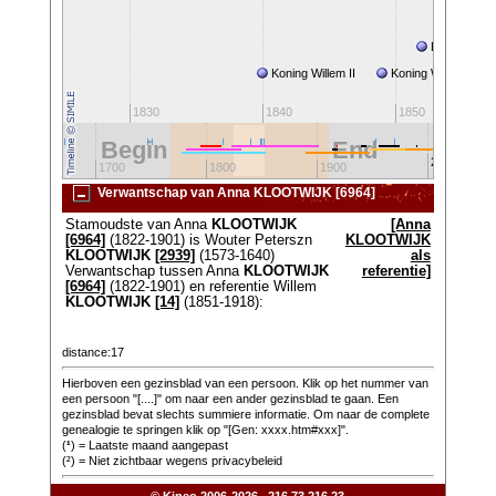
Droogleggi
em I
Koning Willem II
Koning Willem III
1820
1830
1840
1850
Begin
End
2000
600
1700
1800
1900
Verwantschap van Anna KLOOTWIJK [6964]
Stamoudste van Anna
KLOOTWIJK
[Anna
[6964]
(1822-1901) is Wouter Peterszn
KLOOTWIJK
KLOOTWIJK
[2939]
(1573-1640)
als
Verwantschap tussen Anna
KLOOTWIJK
referentie]
[6964]
(1822-1901) en referentie Willem
KLOOTWIJK
[14]
(1851-1918):
distance:17
Hierboven een gezinsblad van een persoon. Klik op het nummer van
een persoon "[....]" om naar een ander gezinsblad te gaan. Een
gezinsblad bevat slechts summiere informatie. Om naar de complete
genealogie te springen klik op "[Gen: xxxx.htm#xxx]".
(
¹
) = Laatste maand aangepast
(²) = Niet zichtbaar wegens privacybeleid