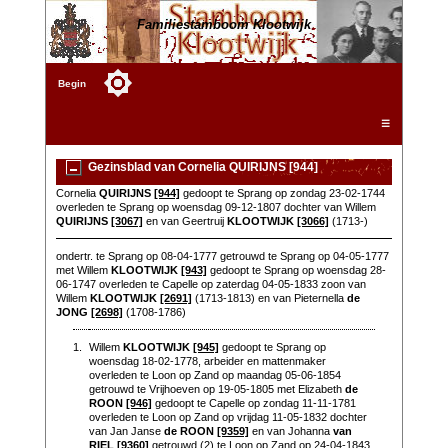
Familiestamboom Klootwijk
Begin
☰
Gezinsblad van Cornelia QUIRIJNS [944]
Cornelia
QUIRIJNS
[944]
gedoopt te Sprang op zondag 23-02-1744
overleden te Sprang op woensdag 09-12-1807 dochter van Willem
QUIRIJNS
[3067]
en van Geertruij
KLOOTWIJK
[3066]
(1713-)
ondertr. te Sprang op 08-04-1777 getrouwd te Sprang op 04-05-1777
met Willem
KLOOTWIJK
[943]
gedoopt te Sprang op woensdag 28-
06-1747 overleden te Capelle op zaterdag 04-05-1833 zoon van
Willem
KLOOTWIJK
[2691]
(1713-1813) en van Pieternella
de
JONG
[2698]
(1708-1786)
1.
Willem
KLOOTWIJK
[945]
gedoopt te Sprang op
woensdag 18-02-1778, arbeider en mattenmaker
overleden te Loon op Zand op maandag 05-06-1854
getrouwd te Vrijhoeven op 19-05-1805 met Elizabeth
de
ROON
[946]
gedoopt te Capelle op zondag 11-11-1781
overleden te Loon op Zand op vrijdag 11-05-1832 dochter
van Jan Janse
de ROON
[9359]
en van Johanna
van
RIEL
[9360]
getrouwd (2) te Loon op Zand op 24-04-1843