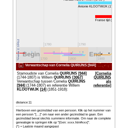
Antonie KLOOTWIJK (1789-1852)
Franse tijd (1795-1813)
1800
1770
1780
1790
Begin
End
2
1600
1700
1800
1900
Verwantschap van Cornelia QUIRIJNS [944]
Stamoudste van Cornelia
QUIRIJNS
[944]
[Cornelia
(1744-1807) is Willem
QUIRIJNS
[3067]
QUIRIJNS
Verwantschap tussen Cornelia
QUIRIJNS
als
[944]
(1744-1807) en referentie Willem
referentie]
KLOOTWIJK
[14]
(1851-1918):
distance:11
Hierboven een gezinsblad van een persoon. Klik op het nummer van
een persoon "[....]" om naar een ander gezinsblad te gaan. Een
gezinsblad bevat slechts summiere informatie. Om naar de complete
genealogie te springen klik op "[Gen: xxxx.htm#xxx]".
(
¹
) = Laatste maand aangepast