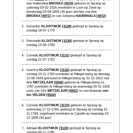
met Huiberdina
BROEKX
[4970]
geboren te Sprang op
zaterdag 03-02-1816 overleden te Loon op Zand op
donderdag 03-04-1856 (40 jaar) dochter van Arie
BROEKX
[4971]
en van Johanna
HAVERHALS
[4972]
2.
Gerardus
KLOOTWIJK
[3129]
gedoopt te Sprang op
zondag 18-07-1779
3.
Petronella
KLOOTWIJK
[3130]
gedoopt te Sprang op
zondag 13-08-1780
4.
Cornelis
KLOOTWIJK
[3131]
gedoopt te Sprang op
zondag 21-07-1782
5.
Geertrui
KLOOTWIJK
[3132]
gedoopt te Sprang op
zondag 23-11-1783 overleden te Hillegersberg op dinsdag
12-06-1849 getrouwd te Hillegersberg op 31-12-1812 met
Arie
METZELAAR
[6500]
geboren te Hillegersberg ca.
1787 overleden te Hillegersberg op woensdag 05-01-1825
zoon van Dirk
METZELAAR
[6501]
en van Ariaantje
van
der VELDEN
[6502]
6.
Cornelis
KLOOTWIJK
[3133]
geboren te Sprang op
woensdag 17-11-1784, gedoopt te Sprang op zondag 21-
11-1784, ongehuwd overleden te Capelle op maandag 10-
12-1838 (54 jaar)
7.
Adriaan
KLOOTWIJK
[3134]
gedoopt te Sprang op
zondag 06-11-1785