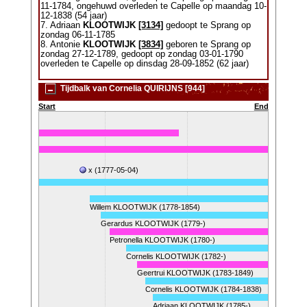
11-1784, ongehuwd overleden te Capelle op maandag 10-
12-1838 (54 jaar)
7. Adriaan
KLOOTWIJK
[3134]
gedoopt te Sprang op
zondag 06-11-1785
8. Antonie
KLOOTWIJK
[3834]
geboren te Sprang op
zondag 27-12-1789, gedoopt op zondag 03-01-1790
overleden te Capelle op dinsdag 28-09-1852 (62 jaar)
Tijdbalk van Cornelia QUIRIJNS [944]
Start
End
x (1777-05-04)
Willem KLOOTWIJK (1778-1854)
Gerardus KLOOTWIJK (1779-)
Petronella KLOOTWIJK (1780-)
Cornelis KLOOTWIJK (1782-)
Geertrui KLOOTWIJK (1783-1849)
Cornelis KLOOTWIJK (1784-1838)
Adriaan KLOOTWIJK (1785-)