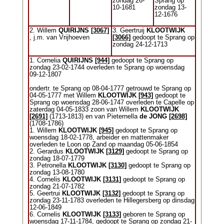
zondag 26-
Sprang op
10-1681
zondag 13-
12-1676
2. Willem
QUIRIJNS
[3067]
3. Geertruij
KLOOTWIJK
, j.m. van Vrijhoeven
[3066]
gedoopt te Sprang op
zondag 24-12-1713
1. Cornelia
QUIRIJNS
[944]
gedoopt te Sprang op
zondag 23-02-1744 overleden te Sprang op woensdag
09-12-1807
ondertr. te Sprang op 08-04-1777 getrouwd te Sprang op
04-05-1777 met Willem
KLOOTWIJK
[943]
gedoopt te
Sprang op woensdag 28-06-1747 overleden te Capelle op
zaterdag 04-05-1833 zoon van Willem
KLOOTWIJK
[2691]
(1713-1813) en van Pieternella
de JONG
[2698]
(1708-1786)
1. Willem
KLOOTWIJK
[945]
gedoopt te Sprang op
woensdag 18-02-1778, arbeider en mattenmaker
overleden te Loon op Zand op maandag 05-06-1854
2. Gerardus
KLOOTWIJK
[3129]
gedoopt te Sprang op
zondag 18-07-1779
3. Petronella
KLOOTWIJK
[3130]
gedoopt te Sprang op
zondag 13-08-1780
4. Cornelis
KLOOTWIJK
[3131]
gedoopt te Sprang op
zondag 21-07-1782
5. Geertrui
KLOOTWIJK
[3132]
gedoopt te Sprang op
zondag 23-11-1783 overleden te Hillegersberg op dinsdag
12-06-1849
6. Cornelis
KLOOTWIJK
[3133]
geboren te Sprang op
woensdag 17-11-1784, gedoopt te Sprang op zondag 21-