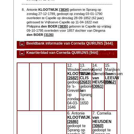
8.
Antonie
KLOOTWIJK
[3834]
geboren te Sprang op
zondag 27-12-1789, gedoopt op zondag 03-01-1790
overleden te Capelle op dinsdag 28-09-1852 (62 jaar)
getrouwd te Vrijhoeve-Capelle op 11-04-1822 met
Philippina
den BOER
[3835]
geboren te Capelle op vrijdag
09-10-1795 overleden voor 1857 dochter van Dingena
den BOER
[3135]
Beeldbank informatie van Cornelia QUIRIJNS [944]
Kwartierblad van Cornelia QUIRIJNS [944]
12.
13.
14.
15.
Wouter
Geertruij
Gerid
Marijken
KLOOTWIJK
Willemsdr
Cornelissen
Teunissen
[2682]
CLIS
van
LEEUW
gedoopt
[2683]
HEUSDEN
[3062]
te 's-
geboren
[3061]
Grevelduin
te
op
Sprang
zondag
ca.
04-03-
1650
1646
6. Antonie
7. Cornelia
KLOOTWIJK
van
[2686]
HEUSDEN
gedoopt te
[3060]
Sprang op
gedoopt te