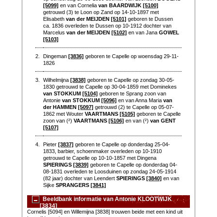
[5099]
en van Cornelia
van BAARDWIJK
[5100]
getrouwd (3) te Loon op Zand op 14-10-1897 met
Elisabeth
van der MEIJDEN
[5101]
geboren te Dussen
ca. 1836 overleden te Dussen op 10-1912 dochter van
Marcelus
van der MEIJDEN
[5102]
en van Jana
GOWEL
[5103]
2.
Dingeman
[3836]
geboren te Capelle op woensdag 29-11-
1826
3.
Wilhelmijna
[3838]
geboren te Capelle op zondag 30-05-
1830 getrouwd te Capelle op 30-04-1859 met Dominekes
van STOKKUM
[5104]
geboren te Sprang zoon van
Antonie
van STOKKUM
[5096]
en van Anna Maria
van
der HAMMEN
[5097]
getrouwd (2) te Capelle op 05-07-
1862 met Wouter
VAARTMANS
[5105]
geboren te Capelle
zoon van (²)
VAARTMANS
[5106]
en van (²)
van GENT
[5107]
4.
Pieter
[3837]
geboren te Capelle op donderdag 25-04-
1833, barbier, schoenmaker overleden op 10-1910
getrouwd te Capelle op 10-10-1857 met Dingena
SPIERINGS
[3839]
geboren te Capelle op donderdag 04-
08-1831 overleden te Loosduinen op zondag 24-05-1914
(82 jaar) dochter van Leendert
SPIERINGS
[3840]
en van
Sijke
SPRANGERS
[3841]
Beeldbank informatie van Antonie KLOOTWIJK
[3834]
Cornelis [5094] en Willemijna [3838] trouwen beide met een kind uit