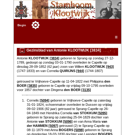
Familiestamboom Klootwijk
Begin
☰
Gezinsblad van Antonie KLOOTWIJK [3834]
Antonie
KLOOTWIJK
[3834]
geboren te Sprang op zondag 27-12-
1789, gedoopt op zondag 03-01-1790 overleden te Capelle op
dinsdag 28-09-1852 (62 jaar) zoon van Willem
KLOOTWIJK
[943]
(1747-1833) en van Cornelia
QUIRIJNS
[944]
(1744-1807)
getrouwd te Vrijhoeve-Capelle op 11-04-1822 met Philippina
den
BOER
[3835]
geboren te Capelle op vrijdag 09-10-1795 overleden
voor 1857 dochter van Dingena
den BOER
[3135]
1.
Cornelis
[5094]
geboren te Vrijhoeve-Capelle op zaterdag
31-01-1824, schoenmaker overleden te Dussen op vrijdag
09-02-1906 (82 jaar) getrouwd te Sprang-Capelle op 26-
04-1849 met Hendrika Cornelia
van STOKKUM
[5095]
geboren te Sprang op zaterdag 25-04-1829 dochter van
Antonie
van STOKKUM
[5096]
en van Anna Maria
van
der HAMMEN
[5097]
getrouwd (2) te Sprang-Capelle op
08-11-1879 met Anna
BOGERS
[5098]
geboren te Sprang
op donderdag 18-03-1830 dochter van Leendert
BOGERS