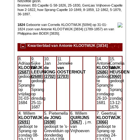
hetzelfde gezin.
Bronnen: BS Capelle G 58-1826, 25-1830, GenLias Vrijhoeve-Capelle
huw 2-1822, huw Sprang-Capelle 10-1849, 8-1859, 12-1862, 5-1879,
36-1897.
1824
Geboorte van Cornelis KLOOTWIJK [5094] op 31-01-
1824 zoon van Antonie KLOOTWIJK [3834] (1789-1857) en van
Philippina den BOER [3835].
Kwartierblad van Antonie KLOOTWIJK [3834]
8.
9.
10.
11.
14.
15.
Adriaan
Sijke
Jan
Jenneke
Antonie
Cornelia
KLOOTWIJK
de
de
van
KLOOTWIJK
van
[2687]
LEEUW
JONG
OOSTERHOUT
[2686]
HEUSDEN
gedoopt
[2688]
[2702]
[2703]
gedoopt
[3060]
te
gedoopt
te
gedoopt
Sprang
te
Sprang
te
op
Sprang
op
Sprang
vrijdag
op
zondag
op
31-03-
dinsdag
26-10-
zondag
1684
25-11-
1681
13-12-
1687
1676
4. Willem
5. Pieternella
6. Willem
7. Geertruij
KLOOTWIJK
de JONG
QUIRIJNS
KLOOTWIJK
[2691]
[2698]
[3067]
, j.m.
[3066]
gedoopt te
gedoopt te 's-
van
gedoopt te
Sprang op
Grevelduin op
Vrijhoeven
Sprang op
zondag 08-
donderdag
zondag 24-
10-1713
04-10-1708,
12-1713