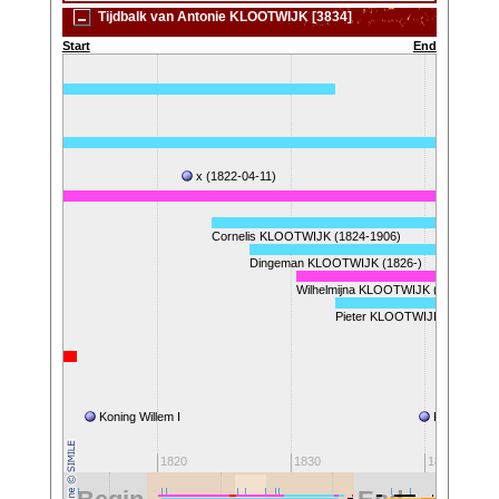
Tijdbalk van Antonie KLOOTWIJK [3834]
Start
End
x (1822-04-11)
57)
Cornelis KLOOTWIJK (1824-1906)
Dingeman KLOOTWIJK (1826-)
Wilhelmijna KLOOTWIJK (1830-)
Pieter KLOOTWIJK (1833-191
Koning Willem I
Koning Wille
1810
1820
1830
1840