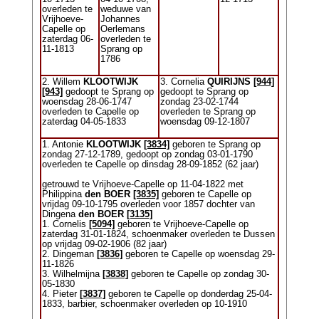
overleden te
weduwe van
Vrijhoeve-
Johannes
Capelle op
Oerlemans
zaterdag 06-
overleden te
11-1813
Sprang op
1786
2. Willem
KLOOTWIJK
3. Cornelia
QUIRIJNS
[944]
[943]
gedoopt te Sprang op
gedoopt te Sprang op
woensdag 28-06-1747
zondag 23-02-1744
overleden te Capelle op
overleden te Sprang op
zaterdag 04-05-1833
woensdag 09-12-1807
1. Antonie
KLOOTWIJK
[3834]
geboren te Sprang op
zondag 27-12-1789, gedoopt op zondag 03-01-1790
overleden te Capelle op dinsdag 28-09-1852 (62 jaar)
getrouwd te Vrijhoeve-Capelle op 11-04-1822 met
Philippina
den BOER
[3835]
geboren te Capelle op
vrijdag 09-10-1795 overleden voor 1857 dochter van
Dingena
den BOER
[3135]
1. Cornelis
[5094]
geboren te Vrijhoeve-Capelle op
zaterdag 31-01-1824, schoenmaker overleden te Dussen
op vrijdag 09-02-1906 (82 jaar)
2. Dingeman
[3836]
geboren te Capelle op woensdag 29-
11-1826
3. Wilhelmijna
[3838]
geboren te Capelle op zondag 30-
05-1830
4. Pieter
[3837]
geboren te Capelle op donderdag 25-04-
1833, barbier, schoenmaker overleden op 10-1910