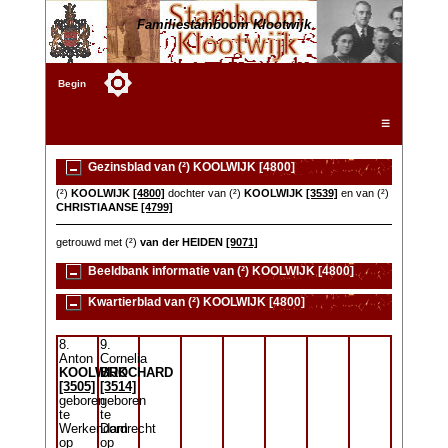
Familiestamboom Klootwijk
Begin
☰
Gezinsblad van (²) KOOLWIJK [4800]
(²)
KOOLWIJK
[4800]
dochter van (²)
KOOLWIJK
[3539]
en van (²)
CHRISTIAANSE
[4799]
getrouwd met (²)
van der HEIDEN
[9071]
Beeldbank informatie van (²) KOOLWIJK [4800]
Kwartierblad van (²) KOOLWIJK [4800]
8.
9.
Anton
Cornelia
KOOLWIJK
BROCHARD
[3505]
[3514]
geboren
geboren
te
te
Werkendam
Dordrecht
op
op