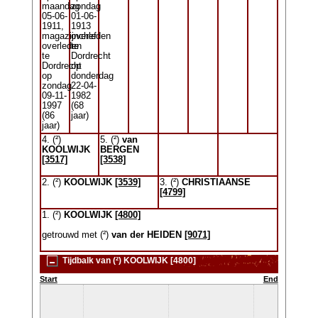
maandag
zondag
05-06-
01-06-
1911,
1913
magazijnchef
overleden
overleden
te
te
Dordrecht
Dordrecht
op
op
donderdag
zondag
22-04-
09-11-
1982
1997
(68
(86
jaar)
jaar)
4. (²)
5. (²)
van
KOOLWIJK
BERGEN
[3517]
[3538]
2. (²)
KOOLWIJK
[3539]
3. (²)
CHRISTIAANSE
[4799]
1. (²)
KOOLWIJK
[4800]
getrouwd met (²)
van der HEIDEN
[9071]
Tijdbalk van (²) KOOLWIJK [4800]
Start
End