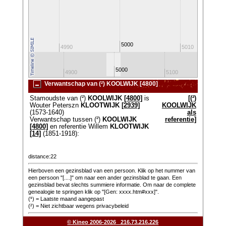
5000
4980
4990
5010
5000
4800
4900
5100
520
Verwantschap van (²) KOOLWIJK [4800]
Stamoudste van (²)
KOOLWIJK
[4800]
is
[(²)
Wouter Peterszn
KLOOTWIJK
[2939]
KOOLWIJK
(1573-1640)
als
Verwantschap tussen (²)
KOOLWIJK
referentie]
[4800]
en referentie Willem
KLOOTWIJK
[14]
(1851-1918):
distance:22
Hierboven een gezinsblad van een persoon. Klik op het nummer van
een persoon "[....]" om naar een ander gezinsblad te gaan. Een
gezinsblad bevat slechts summiere informatie. Om naar de complete
genealogie te springen klik op "[Gen: xxxx.htm#xxx]".
(
¹
) = Laatste maand aangepast
(²) = Niet zichtbaar wegens privacybeleid
© Kineo 2006-2026 216.73.216.226