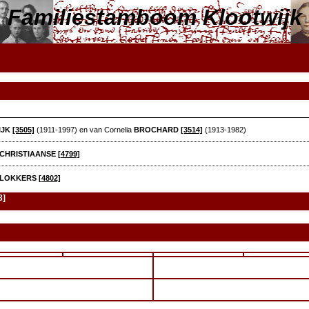
Familiestamboom Klootwijk
IJK
[3505]
(1911-1997) en van Cornelia
BROCHARD
[3514]
(1913-1982)
CHRISTIAANSE
[4799]
LOKKERS
[4802]
8]