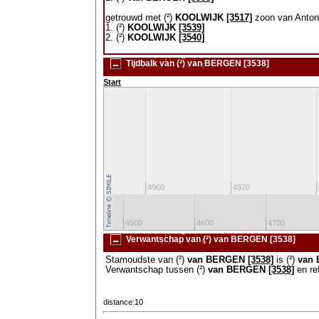
getrouwd met (²)
KOOLWIJK
[3517]
zoon van Anto
1. (²)
KOOLWIJK
[3539]
2. (²)
KOOLWIJK
[3540]
Tijdbalk van (²) van BERGEN [3538]
Start
4950
4960
4970
0
4400
4500
4600
4700
Verwantschap van (²) van BERGEN [3538]
Stamoudste van (²)
van BERGEN
[3538]
is (²)
van
Verwantschap tussen (²)
van BERGEN
[3538]
en re
distance:10