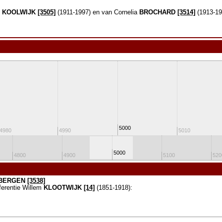
n
KOOLWIJK
[3505]
(1911-1997) en van Cornelia
BROCHARD
[3514]
(1913-19
5000
4980
4990
5010
5000
4800
4900
5100
520
 BERGEN
[3538]
ferentie Willem
KLOOTWIJK
[14]
(1851-1918):