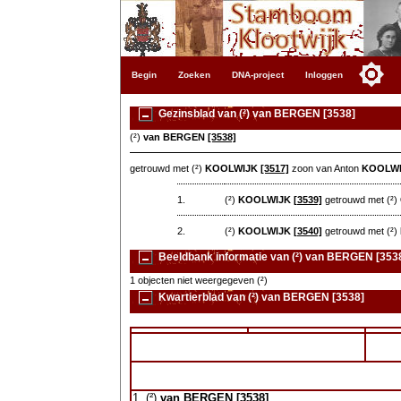
Begin
Zoeken
DNA-project
Inloggen
Gezinsblad van (²) van BERGEN [3538]
(²)
van BERGEN
[3538]
getrouwd met (²)
KOOLWIJK
[3517]
zoon van Anton
KOOLW
1.
(²)
KOOLWIJK
[3539]
getrouwd met (²)
2.
(²)
KOOLWIJK
[3540]
getrouwd met (²)
Beeldbank informatie van (²) van BERGEN [353
1 objecten niet weergegeven (²)
Kwartierblad van (²) van BERGEN [3538]
1. (²)
van BERGEN
[3538]