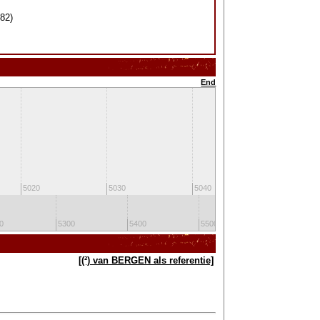
82)
End
5020
5030
5040
5050
0
5300
5400
5500
5600
[(²) van BERGEN als referentie]