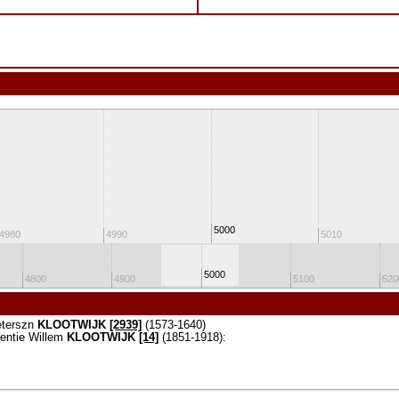
5000
4980
4990
5010
5000
4800
4900
5100
520
eterszn
KLOOTWIJK
[2939]
(1573-1640)
rentie Willem
KLOOTWIJK
[14]
(1851-1918):