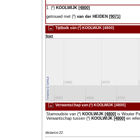
1. (²)
KOOLWIJK
[4800]
getrouwd met (²)
van der HEIDEN
[9071]
Tijdbalk van (²) KOOLWIJK [4800]
Start
4950
4960
4970
0
4400
4500
4600
4700
Verwantschap van (²) KOOLWIJK [4800]
Stamoudste van (²)
KOOLWIJK
[4800]
is Wouter P
Verwantschap tussen (²)
KOOLWIJK
[4800]
en refe
distance:22