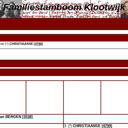
Familiestamboom Klootwijk
van (²)
CHRISTIAANSE
[4799]
van BERGEN
[3538]
3. (²)
CHRISTIAANSE
[4799]