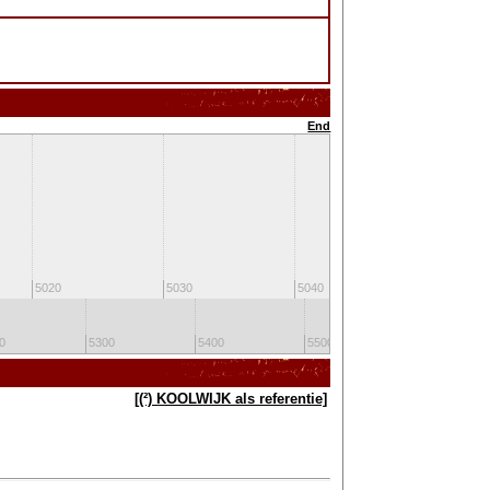
End
5020
5030
5040
5050
0
5300
5400
5500
5600
[(²) KOOLWIJK als referentie]