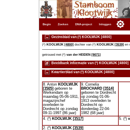
Begin
Zoeken
DNA-project
Inloggen
Gezinsblad van (²) KOOLWIJK [4800]
(²)
KOOLWIJK
[4800]
dochter van (²)
KOOLWIJK
[3539]
en 
getrouwd met (²)
van der HEIDEN
[9071]
Beeldbank informatie van (²) KOOLWIJK [4800]
Kwartierblad van (²) KOOLWIJK [4800]
8. Anton
KOOLWIJK
9. Cornelia
[3505]
geboren te
BROCHARD
[3514]
Werkendam op
geboren te Dordrecht
maandag 05-06-1911,
op zondag 01-06-
magazijnchef
1913 overleden te
overleden te
Dordrecht op
Dordrecht op zondag
donderdag 22-04-
09-11-1997 (86 jaar)
1982 (68 jaar)
4. (²)
KOOLWIJK
[3517]
5. (²)
2. (²)
KOOLWIJK
[3539]