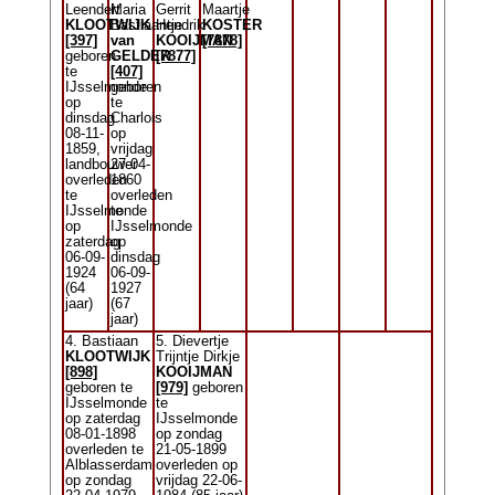
Leendert
Maria
Gerrit
Maartje
KLOOTWIJK
Bastiaantje
Hendrik
KOSTER
[397]
van
KOOIJMAN
[7878]
geboren
GELDER
[7877]
te
[407]
IJsselmonde
geboren
op
te
dinsdag
Charlois
08-11-
op
1859,
vrijdag
landbouwer
27-04-
overleden
1860
te
overleden
IJsselmonde
te
op
IJsselmonde
zaterdag
op
06-09-
dinsdag
1924
06-09-
(64
1927
jaar)
(67
jaar)
4. Bastiaan
5. Dievertje
KLOOTWIJK
Trijntje Dirkje
[898]
KOOIJMAN
geboren te
[979]
geboren
IJsselmonde
te
op zaterdag
IJsselmonde
08-01-1898
op zondag
overleden te
21-05-1899
Alblasserdam
overleden op
op zondag
vrijdag 22-06-