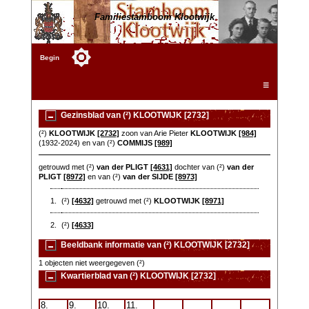
Familiestamboom Klootwijk
Begin
☰
Gezinsblad van (²) KLOOTWIJK [2732]
(²)
KLOOTWIJK
[2732]
zoon van Arie Pieter
KLOOTWIJK
[984]
(1932-2024) en van (²)
COMMIJS
[989]
getrouwd met (²)
van der PLIGT
[4631]
dochter van (²)
van der
PLIGT
[8972]
en van (²)
van der SIJDE
[8973]
1.
(²)
[4632]
getrouwd met (²)
KLOOTWIJK
[8971]
2.
(²)
[4633]
Beeldbank informatie van (²) KLOOTWIJK [2732]
1 objecten niet weergegeven (²)
Kwartierblad van (²) KLOOTWIJK [2732]
8.
9.
10.
11.