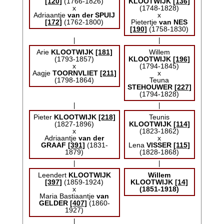
[120]
(1766-1826)
KLOOTWIJK
[136]
x
(1748-1828)
Adriaantje
van der SPUIJ
x
[172]
(1762-1800)
Pietertje
van NES
[190]
(1758-1830)
|
|
Arie
KLOOTWIJK
[181]
Willem
(1793-1857)
KLOOTWIJK
[196]
x
(1794-1845)
Aagje
TOORNVLIET
[211]
x
(1798-1864)
Teuna
STEHOUWER
[227]
(1794-1828)
|
|
Pieter
KLOOTWIJK
[218]
Teunis
(1827-1896)
KLOOTWIJK
[114]
x
(1823-1862)
Adriaantje
van der
x
GRAAF
[391]
(1831-
Lena
VISSER
[115]
1879)
(1828-1868)
|
|
Leendert
KLOOTWIJK
Willem
[397]
(1859-1924)
KLOOTWIJK
[14]
x
(1851-1918)
Maria Bastiaantje
van
GELDER
[407]
(1860-
1927)
|