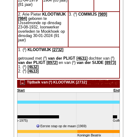
22-04-1979
1984 (85 jaar)
(81 jaar)
2. Arie Pieter
KLOOTWIJK
3. (²)
COMMIJS
[989]
[984]
geboren te
IJsselmonde op dinsdag
23-08-1932, loonwerker
overleden te Mookhoek op
dinsdag 30-01-2024 (91
jaar)
1. (²)
KLOOTWIJK
[2732]
getrouwd met (²)
van der PLIGT
[4631]
dochter van (²)
van der PLIGT
[8972]
en van (²)
van der SIJDE
[8973]
1. (²)
[4632]
2. (²)
[4633]
Tijdbalk van (²) KLOOTWIJK [2732]
Start
End
oorlog (1955-1975)
Golfoorlog
amp (1953)
Eerste stap op de maan (1969)
Koningin Beatrix