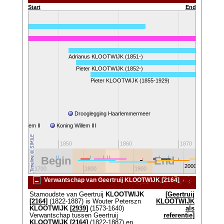
Start
End
Adrianus KLOOTWIJK (1851-)
Pieter KLOOTWIJK (1852-)
Pieter KLOOTWIJK (1855-1929)
Drooglegging Haarlemmermeer
Koning Willem II
Koning Willem III
1840
1850
1860
1870
Begin
End
2000
1700
1800
1900
Verwantschap van Geertruij KLOOTWIJK [2164]
Stamoudste van Geertruij
KLOOTWIJK
[Geertruij
[2164]
(1822-1887) is Wouter Peterszn
KLOOTWIJK
KLOOTWIJK
[2939]
(1573-1640)
als
Verwantschap tussen Geertruij
referentie]
KLOOTWIJK
[2164]
(1822-1887) en