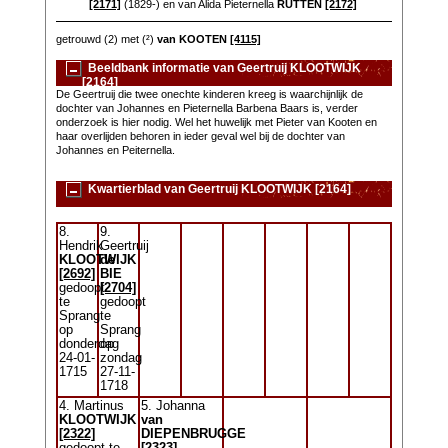
[2171]
(1829-) en van Alida Pieternella
RUTTEN
[2172]
getrouwd (2) met (²)
van KOOTEN
[4115]
Beeldbank informatie van Geertruij KLOOTWIJK
[2164]
De Geertruij die twee onechte kinderen kreeg is waarchijnlijk de
dochter van Johannes en Pieternella Barbena Baars is, verder
onderzoek is hier nodig. Wel het huwelijk met Pieter van Kooten en
haar overlijden behoren in ieder geval wel bij de dochter van
Johannes en Peiternella.
Kwartierblad van Geertruij KLOOTWIJK [2164]
8.
9.
Hendrik
Geertruij
KLOOTWIJK
de
[2692]
BIE
gedoopt
[2704]
te
gedoopt
Sprang
te
op
Sprang
donderdag
op
24-01-
zondag
1715
27-11-
1718
4. Martinus
5. Johanna
KLOOTWIJK
van
[2322]
DIEPENBRUGGE