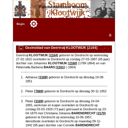
Familiestamboom Klootwijk
Begin
☰
Gezinsblad van Geertruij KLOOTWIJK [2164]
Geertruij
KLOOTWIJK
[2164]
geboren te Dordrecht op woensdag
27-02-1822 overleden te Dordrecht op zondag 27-03-1887 (65 jaar)
dochter van Johannes
KLOOTWIJK
[2160]
(1789-1864) en van
Pieternella Barbena
BAARS
[2161]
(-1864)
1.
Adrianus
[2168]
geboren te Dordrecht op dinsdag 19-08-
1851
2.
Pieter
[7669]
geboren te Dordrecht op dinsdag 30-11-1852
3.
Pieter
[2169]
geboren te Dordrecht op dinsdag 24-04-
1855, werkman en kuiper overleden te Dordrecht op
zondag 03-03-1929 (73 jaar) getrouwd te Dordrecht op 23-
04-1879 met Christiana Johanna
BARENDRECHT
[2170]
geboren te Dordrecht op woensdag 10-06-1857,
dienstbode overleden te Dordrecht op maandag 09-11-
1942 (85 jaar) dochter van Cornelis
BARENDRECHT