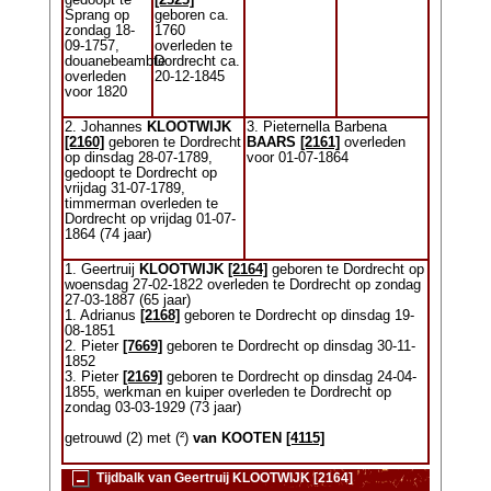
gedoopt te
[2323]
Sprang op
geboren ca.
zondag 18-
1760
09-1757,
overleden te
douanebeambte
Dordrecht ca.
overleden
20-12-1845
voor 1820
2. Johannes
KLOOTWIJK
3. Pieternella Barbena
[2160]
geboren te Dordrecht
BAARS
[2161]
overleden
op dinsdag 28-07-1789,
voor 01-07-1864
gedoopt te Dordrecht op
vrijdag 31-07-1789,
timmerman overleden te
Dordrecht op vrijdag 01-07-
1864 (74 jaar)
1. Geertruij
KLOOTWIJK
[2164]
geboren te Dordrecht op
woensdag 27-02-1822 overleden te Dordrecht op zondag
27-03-1887 (65 jaar)
1. Adrianus
[2168]
geboren te Dordrecht op dinsdag 19-
08-1851
2. Pieter
[7669]
geboren te Dordrecht op dinsdag 30-11-
1852
3. Pieter
[2169]
geboren te Dordrecht op dinsdag 24-04-
1855, werkman en kuiper overleden te Dordrecht op
zondag 03-03-1929 (73 jaar)
getrouwd (2) met (²)
van KOOTEN
[4115]
Tijdbalk van Geertruij KLOOTWIJK [2164]