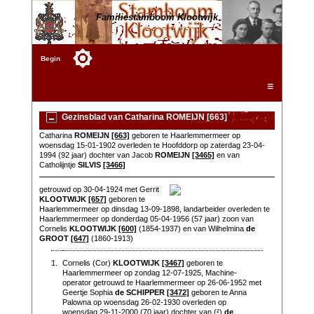
Familiestamboom Klootwijk
Begin
☰
Gezinsblad van Catharina ROMEIJN [663]
Catharina
ROMEIJN
[663]
geboren te Haarlemmermeer op
woensdag 15-01-1902 overleden te Hoofddorp op zaterdag 23-04-
1994 (92 jaar) dochter van Jacob
ROMEIJN
[3465]
en van
Catholijntje
SILVIS
[3466]
getrouwd op 30-04-1924 met Gerrit
KLOOTWIJK
[657]
geboren te
Haarlemmermeer op dinsdag 13-09-1898, landarbeider overleden te
Haarlemmermeer op donderdag 05-04-1956 (57 jaar) zoon van
Cornelis
KLOOTWIJK
[600]
(1854-1937) en van Wilhelmina
de
GROOT
[647]
(1860-1913)
1.
Cornelis (Cor)
KLOOTWIJK
[3467]
geboren te
Haarlemmermeer op zondag 12-07-1925, Machine-
operator getrouwd te Haarlemmermeer op 26-06-1952 met
Geertje Sophia
de SCHIPPER
[3472]
geboren te Anna
Palowna op woensdag 26-02-1930 overleden op
woensdag 29-11-2000 (70 jaar) dochter van (²)
de