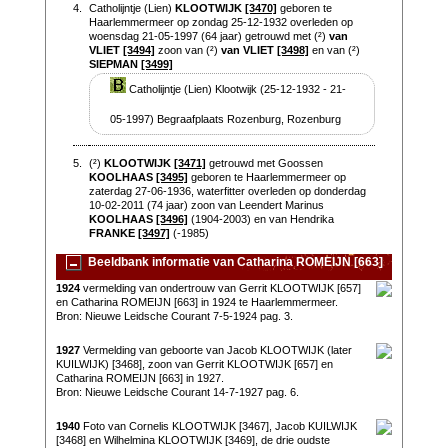
4.
Catholijntje (Lien)
KLOOTWIJK
[3470]
geboren te
Haarlemmermeer op zondag 25-12-1932 overleden op
woensdag 21-05-1997 (64 jaar) getrouwd met (²)
van
VLIET
[3494]
zoon van (²)
van VLIET
[3498]
en van (²)
SIEPMAN
[3499]
Catholijntje (Lien) Klootwijk (25-12-1932 - 21-
05-1997) Begraafplaats Rozenburg, Rozenburg
5.
(²)
KLOOTWIJK
[3471]
getrouwd met Goossen
KOOLHAAS
[3495]
geboren te Haarlemmermeer op
zaterdag 27-06-1936, waterfitter overleden op donderdag
10-02-2011 (74 jaar) zoon van Leendert Marinus
KOOLHAAS
[3496]
(1904-2003) en van Hendrika
FRANKE
[3497]
(-1985)
Beeldbank informatie van Catharina ROMEIJN [663]
1924
vermelding van ondertrouw van Gerrit KLOOTWIJK [657]
en Catharina ROMEIJN [663] in 1924 te Haarlemmermeer.
Bron: Nieuwe Leidsche Courant 7-5-1924 pag. 3.
1927
Vermelding van geboorte van Jacob KLOOTWIJK (later
KUILWIJK) [3468], zoon van Gerrit KLOOTWIJK [657] en
Catharina ROMEIJN [663] in 1927.
Bron: Nieuwe Leidsche Courant 14-7-1927 pag. 6.
1940
Foto van Cornelis KLOOTWIJK [3467], Jacob KUILWIJK
[3468] en Wilhelmina KLOOTWIJK [3469], de drie oudste