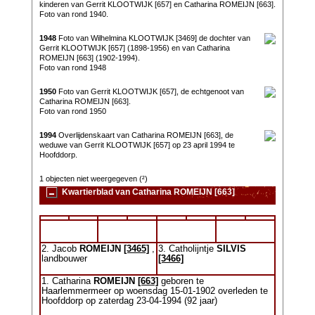
kinderen van Gerrit KLOOTWIJK [657] en Catharina ROMEIJN [663].
Foto van rond 1940.
1948
Foto van Wilhelmina KLOOTWIJK [3469] de dochter van
Gerrit KLOOTWIJK [657] (1898-1956) en van Catharina
ROMEIJN [663] (1902-1994).
Foto van rond 1948
1950
Foto van Gerrit KLOOTWIJK [657], de echtgenoot van
Catharina ROMEIJN [663].
Foto van rond 1950
1994
Overlijdenskaart van Catharina ROMEIJN [663], de
weduwe van Gerrit KLOOTWIJK [657] op 23 april 1994 te
Hoofddorp.
1 objecten niet weergegeven (²)
Kwartierblad van Catharina ROMEIJN [663]
2. Jacob
ROMEIJN
[3465]
,
3. Catholijntje
SILVIS
landbouwer
[3466]
1. Catharina
ROMEIJN
[663]
geboren te
Haarlemmermeer op woensdag 15-01-1902 overleden te
Hoofddorp op zaterdag 23-04-1994 (92 jaar)