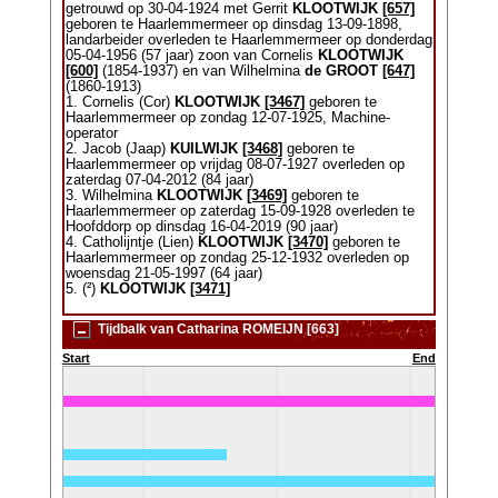
getrouwd op 30-04-1924 met Gerrit
KLOOTWIJK
[657]
geboren te Haarlemmermeer op dinsdag 13-09-1898,
landarbeider overleden te Haarlemmermeer op donderdag
05-04-1956 (57 jaar) zoon van Cornelis
KLOOTWIJK
[600]
(1854-1937) en van Wilhelmina
de GROOT
[647]
(1860-1913)
1. Cornelis (Cor)
KLOOTWIJK
[3467]
geboren te
Haarlemmermeer op zondag 12-07-1925, Machine-
operator
2. Jacob (Jaap)
KUILWIJK
[3468]
geboren te
Haarlemmermeer op vrijdag 08-07-1927 overleden op
zaterdag 07-04-2012 (84 jaar)
3. Wilhelmina
KLOOTWIJK
[3469]
geboren te
Haarlemmermeer op zaterdag 15-09-1928 overleden te
Hoofddorp op dinsdag 16-04-2019 (90 jaar)
4. Catholijntje (Lien)
KLOOTWIJK
[3470]
geboren te
Haarlemmermeer op zondag 25-12-1932 overleden op
woensdag 21-05-1997 (64 jaar)
5. (²)
KLOOTWIJK
[3471]
Tijdbalk van Catharina ROMEIJN [663]
Start
End
-)