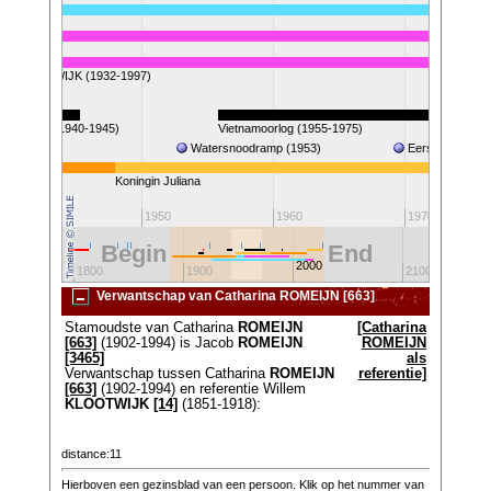
27-2012)
1928-2019)
Lien) KLOOTWIJK (1932-1997)
W.O. II (1940-1945)
Vietnamoorlog (1955-1975)
Watersnoodramp (1953)
Eerste stap op
Koningin Juliana
1940
1950
1960
1970
Begin
End
2000
1800
1900
2100
Verwantschap van Catharina ROMEIJN [663]
Stamoudste van Catharina
ROMEIJN
[Catharina
[663]
(1902-1994) is Jacob
ROMEIJN
ROMEIJN
[3465]
als
Verwantschap tussen Catharina
ROMEIJN
referentie]
[663]
(1902-1994) en referentie Willem
KLOOTWIJK
[14]
(1851-1918):
distance:11
Hierboven een gezinsblad van een persoon. Klik op het nummer van