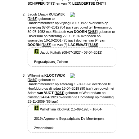
SCHIPPER
[3473]
en van (²)
LEENDERTSE
[3474]
2.
Jacob (Jaap)
KUILWIJK
[3468]
geboren te
Haarlemmermeer op vrijdag 08-07-1927 overleden op
zaterdag 07-04-2012 (84 jaar) getrouwd te Hilversum op
30-07-1952 met Elisabeth
van DOORN
[3486]
geboren te
Hilversum op zaterdag 22-05-1926 overleden op
woensdag 10-10-2001 (75 jaar) dochter van (²)
van
DOORN
[3487]
en van (²)
LAGEMAAT
[3488]
Jacob Kuilwijk (08-07-1927 - 07-04-2012)
Begraafplaats, Zelhem
3.
Wilhelmina
KLOOTWIJK
[3469]
geboren te
Haarlemmermeer op zaterdag 15-09-1928 overleden te
Hoofddorp op dinsdag 16-04-2019 (90 jaar) getrouwd met
Adam
van VUGT
[8251]
geboren te Werkendam op
dinsdag 24-04-1923 overleden te Hoofddorp op maandag
23-11-2009 (86 jaar)
Wilhelmina Klootwijk (15-09-1928 - 16-04-
2019) Algemene Begraafplaats De Meerterpen,
Zwaanshoek