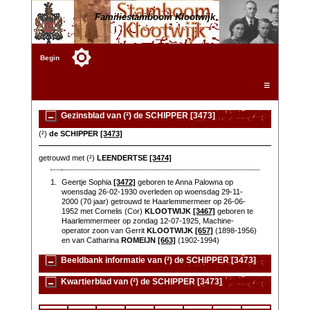
Familiestamboom Klootwijk
Begin
☰
Gezinsblad van (²) de SCHIPPER [3473]
(²)
de SCHIPPER
[3473]
getrouwd met (²)
LEENDERTSE
[3474]
1.
Geertje Sophia
[3472]
geboren te Anna Palowna op
woensdag 26-02-1930 overleden op woensdag 29-11-
2000 (70 jaar) getrouwd te Haarlemmermeer op 26-06-
1952 met Cornelis (Cor)
KLOOTWIJK
[3467]
geboren te
Haarlemmermeer op zondag 12-07-1925, Machine-
operator zoon van Gerrit
KLOOTWIJK
[657]
(1898-1956)
en van Catharina
ROMEIJN
[663]
(1902-1994)
Beeldbank informatie van (²) de SCHIPPER [3473]
Kwartierblad van (²) de SCHIPPER [3473]