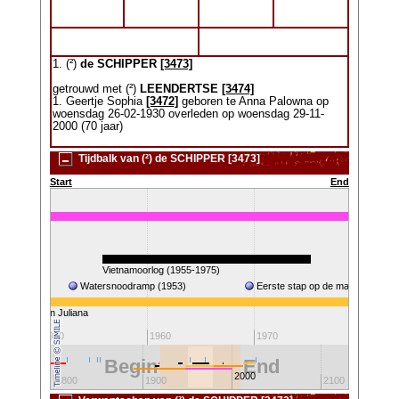
1. (²)
de SCHIPPER
[3473]
getrouwd met (²)
LEENDERTSE
[3474]
1. Geertje Sophia
[3472]
geboren te Anna Palowna op
woensdag 26-02-1930 overleden op woensdag 29-11-
2000 (70 jaar)
Tijdbalk van (²) de SCHIPPER [3473]
Start
End
00)
1945)
Vietnamoorlog (1955-1975)
Watersnoodramp (1953)
Eerste stap op de maan (1969)
Koningin Juliana
Koningin
1950
1960
1970
1980
Begin
End
2000
1800
1900
2100