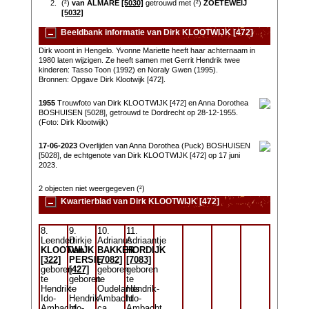
2.
(²)
van ALMARE
[5030]
getrouwd met (²)
ZOETEWEIJ
[5032]
Beeldbank informatie van Dirk KLOOTWIJK [472]
Dirk woont in Hengelo. Yvonne Mariette heeft haar achternaam in
1980 laten wijzigen. Ze heeft samen met Gerrit Hendrik twee
kinderen: Tasso Toon (1992) en Noraly Gwen (1995).
Bronnen: Opgave Dirk Klootwijk [472].
1955
Trouwfoto van Dirk KLOOTWIJK [472] en Anna Dorothea
BOSHUISEN [5028], getrouwd te Dordrecht op 28-12-1955.
(Foto: Dirk Klootwijk)
17-06-2023
Overlijden van Anna Dorothea (Puck) BOSHUISEN
[5028], de echtgenote van Dirk KLOOTWIJK [472] op 17 juni
2023.
2 objecten niet weergegeven (²)
Kwartierblad van Dirk KLOOTWIJK [472]
8.
9.
10.
11.
Leendert
Dirkje
Adrianus
Adriaantje
KLOOTWIJK
van
BAKKER
HORDIJK
[322]
PERSIE
[7082]
[7083]
geboren
[427]
geboren
geboren
te
geboren
te
te
Hendrik-
te
Oudelands
Hendrik-
Ido-
Hendrik-
Ambacht
Ido-
Ambacht
Ido-
ca.
Ambacht