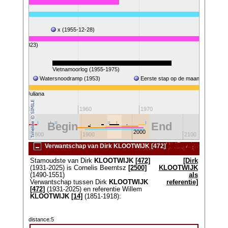
x (1955-12-28)
EN (1933-2023)
45)
Vietnamoorlog (1955-1975)
Watersnoodramp (1953)
Eerste stap op de maan (1969)
Koningin Juliana
Koningin B
1950
1960
1970
1980
Begin
End
2000
1800
1900
2100
Verwantschap van Dirk KLOOTWIJK [472]
Stamoudste van Dirk
KLOOTWIJK
[472]
[Dirk
(1931-2025) is Cornelis Beerntsz
[2500]
KLOOTWIJK
(1490-1551)
als
Verwantschap tussen Dirk
KLOOTWIJK
referentie]
[472]
(1931-2025) en referentie Willem
KLOOTWIJK
[14]
(1851-1918):
distance:5