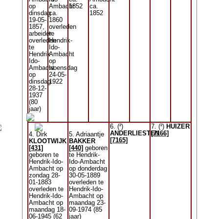
op
Ambacht
1852
ca.
dinsdag
ca.
1852
19-05-
1860
1857,
overleden
arbeider
te
overleden
Hendrik-
te
Ido-
Hendrik-
Ambacht
Ido-
op
Ambacht
woensdag
op
24-05-
dinsdag
1922
28-12-
1937
(80
jaar)
6. (²)
7. (²)
HUIZER
ANDERLIESTEN
[7166]
4. Dirk
5. Adriaantje
[7165]
KLOOTWIJK
BAKKER
[431]
[440]
geboren
geboren te
te Hendrik-
Hendrik-Ido-
Ido-Ambacht
Ambacht op
op donderdag
zondag 28-
30-05-1889
01-1883
overleden te
overleden te
Hendrik-Ido-
Hendrik-Ido-
Ambacht op
Ambacht op
maandag 23-
maandag 18-
09-1974 (85
06-1945 (62
jaar)