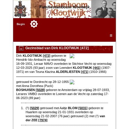
Familiestamboom Klootwijk
Begin
☰
Gezinsblad van Dirk KLOOTWIJK [472]
Dirk
KLOOTWIJK
[472]
geboren te
Hendrik-Ido-Ambacht op woensdag
16-09-1931, Leraar MAVO overleden te Stichtse Vecht op woensdag
12-03-2025 (93 jaar) zoon van Leendert
KLOOTWIJK
[441]
(1907-
1971) en van Teuna Klazina
ALDERLIESTEN
[471]
(1910-1966)
getrouwd te Dordrecht op 28-12-1955
met Anna Dorothea (Puck)
BOSHUISEN
[5028]
geboren te Amsterdam op vrijdag 28-07-1933,
Lerares VMBO overleden te Loenen aan de Vecht op zaterdag 17-
06-2023 (89 jaar)
1.
(²)
[5029]
getrouwd met Aaltje
BLOM
[5031]
geboren te
Haarlem op woensdag 21-01-1931 overleden op
woensdag 21-02-2007 (76 jaar) getrouwd (2) met (²)
van
der ZEE
[7974]