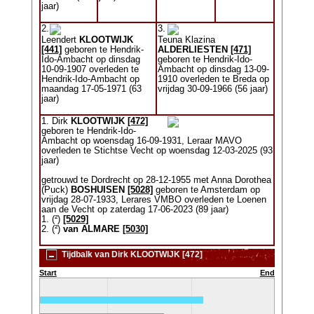
jaar)
2.
3.
Leendert
KLOOTWIJK
Teuna Klazina
[441]
geboren te Hendrik-
ALDERLIESTEN
[471]
Ido-Ambacht op dinsdag
geboren te Hendrik-Ido-
10-09-1907 overleden te
Ambacht op dinsdag 13-09-
Hendrik-Ido-Ambacht op
1910 overleden te Breda op
maandag 17-05-1971 (63
vrijdag 30-09-1966 (56 jaar)
jaar)
1. Dirk
KLOOTWIJK
[472]
geboren te Hendrik-Ido-
Ambacht op woensdag 16-09-1931, Leraar MAVO
overleden te Stichtse Vecht op woensdag 12-03-2025 (93
jaar)
getrouwd te Dordrecht op 28-12-1955 met Anna Dorothea
(Puck)
BOSHUISEN
[5028]
geboren te Amsterdam op
vrijdag 28-07-1933, Lerares VMBO overleden te Loenen
aan de Vecht op zaterdag 17-06-2023 (89 jaar)
1. (²)
[5029]
2. (²)
van ALMARE
[5030]
Tijdbalk van Dirk KLOOTWIJK [472]
Start
End