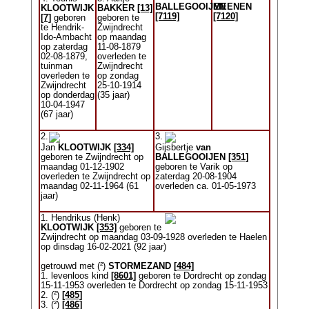
BALLEGOOIJEN
MEENEN
KLOOTWIJK
BAKKER
[13]
[7119]
[7120]
[7]
geboren
geboren te
te Hendrik-
Zwijndrecht
Ido-Ambacht
op maandag
op zaterdag
11-08-1879
02-08-1879,
overleden te
tuinman
Zwijndrecht
overleden te
op zondag
Zwijndrecht
25-10-1914
op donderdag
(35 jaar)
10-04-1947
(67 jaar)
2.
3.
Jan
KLOOTWIJK
[334]
Gijsbertje
van
geboren te Zwijndrecht op
BALLEGOOIJEN
[351]
maandag 01-12-1902
geboren te Varik op
overleden te Zwijndrecht op
zaterdag 20-08-1904
maandag 02-11-1964 (61
overleden ca. 01-05-1973
jaar)
1. Hendrikus (Henk)
KLOOTWIJK
[353]
geboren te
Zwijndrecht op maandag 03-09-1928 overleden te Haelen
op dinsdag 16-02-2021 (92 jaar)
getrouwd met (²)
STORMEZAND
[484]
1. levenloos kind
[8601]
geboren te Dordrecht op zondag
15-11-1953 overleden te Dordrecht op zondag 15-11-1953
2. (²)
[485]
3. (²)
[486]