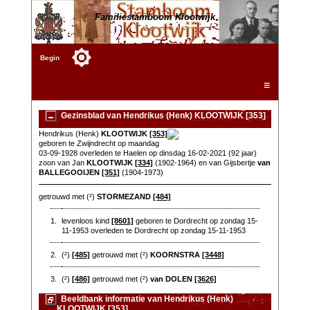
Familiestamboom Klootwijk
Begin
☰
Gezinsblad van Hendrikus (Henk) KLOOTWIJK [353]
Hendrikus (Henk)
KLOOTWIJK
[353]
geboren te Zwijndrecht op maandag
03-09-1928 overleden te Haelen op dinsdag 16-02-2021 (92 jaar)
zoon van Jan
KLOOTWIJK
[334]
(1902-1964) en van Gijsbertje
van
BALLEGOOIJEN
[351]
(1904-1973)
getrouwd met (²)
STORMEZAND
[484]
1.
levenloos kind
[8601]
geboren te Dordrecht op zondag 15-
11-1953 overleden te Dordrecht op zondag 15-11-1953
2.
(²)
[485]
getrouwd met (²)
KOORNSTRA
[3448]
3.
(²)
[486]
getrouwd met (²)
van DOLEN
[3626]
Beeldbank informatie van Hendrikus (Henk)
KLOOTWIJK [353]