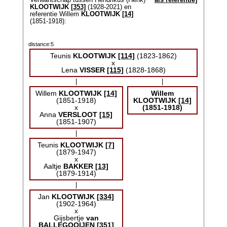
Verwantschap tussen Hendrikus (Henk)
als referentie]
KLOOTWIJK
[353]
(1928-2021) en
referentie Willem
KLOOTWIJK
[14]
(1851-1918):
distance:5
Teunis
KLOOTWIJK
[114]
(1823-1862)
x
Lena
VISSER
[115]
(1828-1868)
|
|
Willem
KLOOTWIJK
[14]
Willem
(1851-1918)
KLOOTWIJK
[14]
x
(1851-1918)
Anna
VERSLOOT
[15]
(1851-1907)
|
Teunis
KLOOTWIJK
[7]
(1879-1947)
x
Aaltje
BAKKER
[13]
(1879-1914)
|
Jan
KLOOTWIJK
[334]
(1902-1964)
x
Gijsbertje
van
BALLEGOOIJEN
[351]