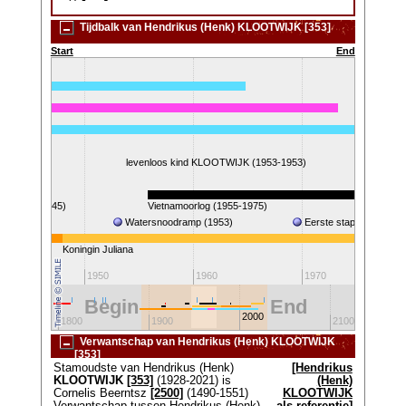
Tijdbalk van Hendrikus (Henk) KLOOTWIJK [353]
Start
End
1928-2021)
levenloos kind KLOOTWIJK (1953-1953)
 II (1940-1945)
Vietnamoorlog (1955-1975)
Watersnoodramp (1953)
Eerste stap op de maa
Koningin Juliana
1950
1960
1970
Begin
End
2000
1800
1900
2100
Verwantschap van Hendrikus (Henk) KLOOTWIJK
[353]
Stamoudste van Hendrikus (Henk)
[Hendrikus
KLOOTWIJK
[353]
(1928-2021) is
(Henk)
Cornelis Beerntsz
[2500]
(1490-1551)
KLOOTWIJK