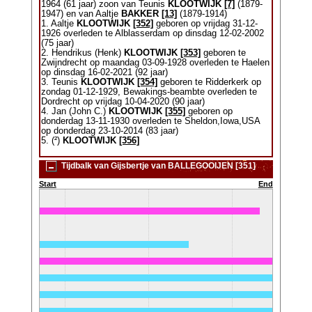
1964 (61 jaar) zoon van Teunis
KLOOTWIJK
[7]
(1879-
1947) en van Aaltje
BAKKER
[13]
(1879-1914)
1. Aaltje
KLOOTWIJK
[352]
geboren op vrijdag 31-12-
1926 overleden te Alblasserdam op dinsdag 12-02-2002
(75 jaar)
2. Hendrikus (Henk)
KLOOTWIJK
[353]
geboren te
Zwijndrecht op maandag 03-09-1928 overleden te Haelen
op dinsdag 16-02-2021 (92 jaar)
3. Teunis
KLOOTWIJK
[354]
geboren te Ridderkerk op
zondag 01-12-1929, Bewakings-beambte overleden te
Dordrecht op vrijdag 10-04-2020 (90 jaar)
4. Jan (John C.)
KLOOTWIJK
[355]
geboren op
donderdag 13-11-1930 overleden te Sheldon,Iowa,USA
op donderdag 23-10-2014 (83 jaar)
5. (²)
KLOOTWIJK
[356]
Tijdbalk van Gijsbertje van BALLEGOOIJEN [351]
Start
End
1928-2021)
20)