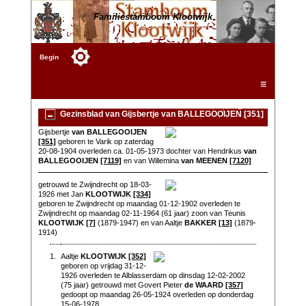
Familiestamboom Klootwijk
Begin
☰
Gezinsblad van Gijsbertje van BALLEGOOIJEN [351]
Gijsbertje
van BALLEGOOIJEN
[351]
geboren te Varik op zaterdag
20-08-1904 overleden ca. 01-05-1973 dochter van Hendrikus
van
BALLEGOOIJEN
[7119]
en van Willemina
van MEENEN
[7120]
getrouwd te Zwijndrecht op 18-03-
1926 met Jan
KLOOTWIJK
[334]
geboren te Zwijndrecht op maandag 01-12-1902 overleden te
Zwijndrecht op maandag 02-11-1964 (61 jaar) zoon van Teunis
KLOOTWIJK
[7]
(1879-1947) en van Aaltje
BAKKER
[13]
(1879-
1914)
1.
Aaltje
KLOOTWIJK
[352]
geboren op vrijdag 31-12-
1926 overleden te Alblasserdam op dinsdag 12-02-2002
(75 jaar) getrouwd met Govert Pieter
de WAARD
[357]
gedoopt op maandag 26-05-1924 overleden op donderdag
15-06-1978