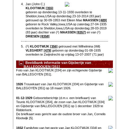
4.
Jan (John C.)
KLOOTWIJK
[355]
geboren op donderdag 13-11-1930 overleden te
Sheldon,Iowa,USA op donderdag 23-10-2014 (83 jaar)
getrouwd op 30-09-1953 met Eileen Mae
MAASSEN
[489]
geboren te Rock Valley,Iowa,USA op zaterdag 27-04-1935
overleden te Sheldon,Iowa,USA op donderdag 28-03-2019
(83 jaar) dochter van (²)
MAASSEN
[8357]
en van (²)
DRIESEN
[8358]
5.
(²)
KLOOTWIJK
[356]
getrouwd met Wilhelmina (Wil)
VLEGHERT
[479]
geboren op donderdag 01-08-1935
overleden te Zwijndrecht op vrijdag 13-07-2007 (71 jaar)
Beeldbank informatie van Gijsbertje van
BALLEGOOIJEN [351]
Foto van Jan KLOOTWIJK [334] en zijn echtgenote Gijsbertje
van BALLEGOYEN [351].
1926
Trouwkaart van Jan KLOOTWIJK [334] en Gijsbertje van
BALLEGOYEN [351] op 18 maart 1926.
01-12-1929
Geboorteberichtje (d.m.v. een briefkaart) van
Teunis KLOOTWIJK [354], de zoon van Jan KLOOTWIJK [334]
en Gijsbertje van BALLEGOIJEN [351] op 1 december 1929 te
Ridderkerk.
De briefkaart was gericht aan de oudste broer van Jan, Cornelis
Klootwijk [5].
1932
Familyfoto van het gezin van Jan KLOOTWIJK [334] en