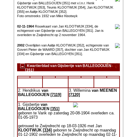
Gijsbertje van BALLEGOIJEN [351] met v.l.n.r. Henk
KLOOTWIJK [353], Teunis KLOOTWIJK [354], Jan KLOOTWIJK
[355] en Aaltje KLOOTWIJK [352].
Foto omstreeks 1932 van Mike Klootwyk
02-11-1964
Rouwkaart van Jan KLOOTWIJK [334], de
echtgenoot van Gijsbertje van BALLEGOYEN [351]. Jan is
overleden te Zwijndrecht op 2 november 1964.
2002
Overlijden van Aaltje KLOOTWIJK [352], echtgenote van
Govert Pieter de WAARD [357], dochter van Jan KLOOTWIJK
[334] en Gijsbertje van BALLEGOYEN [351].
Kwartierblad van Gijsbertje van BALLEGOOIJEN
[351]
2. Hendrikus
van
3. Willemina
van MEENEN
BALLEGOOIJEN
[7119]
[7120]
1. Gijsbertje
van
BALLEGOOIJEN
[351]
geboren te Varik op zaterdag 20-08-1904 overleden ca.
01-05-1973
getrouwd te Zwijndrecht op 18-03-1926 met Jan
KLOOTWIJK
[334]
geboren te Zwijndrecht op maandag
01-12-1902 overleden te Zwijndrecht op maandag 02-11-