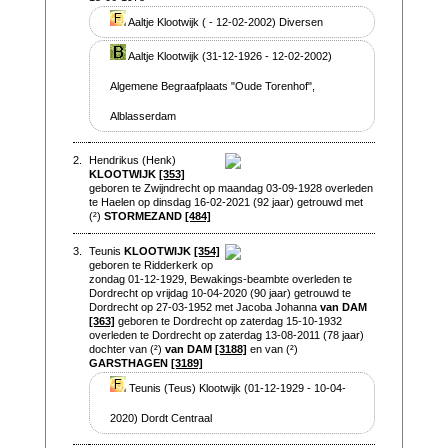
Aaltje Klootwijk ( - 12-02-2002) Diversen
Aaltje Klootwijk (31-12-1926 - 12-02-2002)
Algemene Begraafplaats "Oude Torenhof",
Alblasserdam
2.
Hendrikus (Henk)
KLOOTWIJK
[353]
geboren te Zwijndrecht op maandag 03-09-1928 overleden
te Haelen op dinsdag 16-02-2021 (92 jaar) getrouwd met
(²)
STORMEZAND
[484]
3.
Teunis
KLOOTWIJK
[354]
geboren te Ridderkerk op
zondag 01-12-1929, Bewakings-beambte overleden te
Dordrecht op vrijdag 10-04-2020 (90 jaar) getrouwd te
Dordrecht op 27-03-1952 met Jacoba Johanna
van DAM
[363]
geboren te Dordrecht op zaterdag 15-10-1932
overleden te Dordrecht op zaterdag 13-08-2011 (78 jaar)
dochter van (²)
van DAM
[3188]
en van (²)
GARSTHAGEN
[3189]
Teunis (Teus) Klootwijk (01-12-1929 - 10-04-
2020) Dordt Centraal