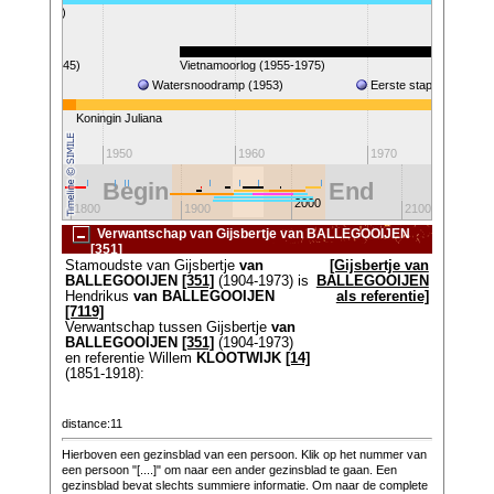
(1930-2014)
 II (1940-1945)
Vietnamoorlog (1955-1975)
Watersnoodramp (1953)
Eerste stap op de maa
Koningin Juliana
1950
1960
1970
Begin
End
2000
1800
1900
2100
Verwantschap van Gijsbertje van BALLEGOOIJEN
[351]
Stamoudste van Gijsbertje
van
[Gijsbertje van
BALLEGOOIJEN
[351]
(1904-1973) is
BALLEGOOIJEN
Hendrikus
van BALLEGOOIJEN
als referentie]
[7119]
Verwantschap tussen Gijsbertje
van
BALLEGOOIJEN
[351]
(1904-1973)
en referentie Willem
KLOOTWIJK
[14]
(1851-1918):
distance:11
Hierboven een gezinsblad van een persoon. Klik op het nummer van
een persoon "[....]" om naar een ander gezinsblad te gaan. Een
gezinsblad bevat slechts summiere informatie. Om naar de complete