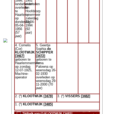
1898,
1902
landarbeider
overleden
overleden
te
te
Hoofddorp
Haarlemmermeer
op
op
zaterdag
donderdag
23-04-
05-04-
1994
1956
(92
(57
jaar)
jaar)
4. Cornelis
5. Geertje
(Cor)
Sophia
de
KLOOTWIJK
SCHIPPER
[3467]
[3472]
geboren te
geboren te
Haarlemmermeer
Anna
op zondag
Palowna op
12-07-1925,
woensdag 26-
Machine-
02-1930
operator
overleden op
woensdag 29-
11-2000 (70
jaar)
2. (²)
KLOOTWIJK
[3478]
3. (²)
VISSERS
[3482]
1. (²)
KLOOTWIJK
[3485]
Tijdbalk van (²) KLOOTWIJK [3485]