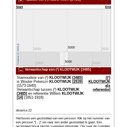
Start
End
5000
4980
4990
5010
5000
4800
4900
5100
520
Verwantschap van (²) KLOOTWIJK [3485]
Stamoudste van (²)
KLOOTWIJK
[3485]
[(²)
is Wouter Peterszn
KLOOTWIJK
[2939]
KLOOTWIJK
(1573-1640)
als
Verwantschap tussen (²)
KLOOTWIJK
referentie]
[3485]
en referentie Willem
KLOOTWIJK
[14]
(1851-1918):
distance:22
Hierboven een gezinsblad van een persoon. Klik op het nummer van
een persoon "[....]" om naar een ander gezinsblad te gaan. Een
gezinsblad bevat slechts summiere informatie. Om naar de complete