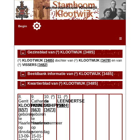
Familiestamboom Klootwijk
Begin
☰
Gezinsblad van (²) KLOOTWIJK [3485]
(²)
KLOOTWIJK
[3485]
dochter van (²)
KLOOTWIJK
[3478]
en van
(²)
VISSERS
[3482]
Beeldbank informatie van (²) KLOOTWIJK [3485]
Kwartierblad van (²) KLOOTWIJK [3485]
8.
9.
10. (²)
11. (²)
Gerrit
Catharina
de
LEENDERTSE
KLOOTWIJK
ROMEIJN
SCHIPPER
[3474]
[657]
[663]
[3473]
geboren
geboren
te
te
Haarlemmermeer
Haarlemmermeer
op
op
dinsdag
woensdag
13-09-
15-01-