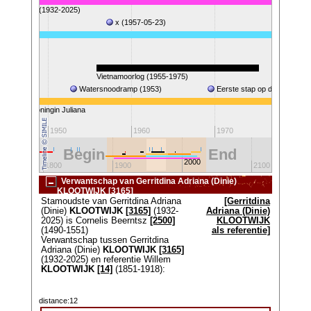
) KLOOTWIJK (1932-2025)
x (1957-05-23)
(1933-2021)
1940-1945)
Vietnamoorlog (1955-1975)
Watersnoodramp (1953)
Eerste stap op de maan (19
Koningin Juliana
Kon
1950
1960
1970
19
Begin
End
2000
1800
1900
2100
Verwantschap van Gerritdina Adriana (Dinie)
KLOOTWIJK [3165]
Stamoudste van Gerritdina Adriana
[Gerritdina
(Dinie)
KLOOTWIJK
[3165]
(1932-
Adriana (Dinie)
2025) is Cornelis Beerntsz
[2500]
KLOOTWIJK
(1490-1551)
als referentie]
Verwantschap tussen Gerritdina
Adriana (Dinie)
KLOOTWIJK
[3165]
(1932-2025) en referentie Willem
KLOOTWIJK
[14]
(1851-1918):
distance:12