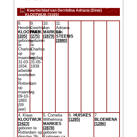
Kwartierblad van Gerritdina Adriana (Dinie)
KLOOTWIJK [3165]
8.
9.
10.
11.
Hendrik
Geertrui
Jan
Adriana
KLOOTWIJK
NUIS
MARKIES
van
[205]
[275]
[2879]
STEENIS
geboren
geboren
[2880]
te
te
Charlois
Charlois
op
op
maandag
vrijdag
31-03-
31-05-
1834,
1839
arbeider
overleden
te
Rotterdam
op
maandag
09-10-
1893
(59
jaar)
4. Klaas
5. Cornelia
6.
HUISKES
7.
KLOOTWIJK
Wilhelmina
[1285]
BLOEMENA
[2423]
MARKIES
[1286]
geboren te
[2878]
Rotterdam op
geboren te
dinsdag 29-
Kralingen ca.