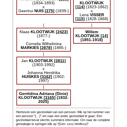
(1834-1893)
KLOOTWIJK
x
[114]
(1823-1862)
Geertrui
NUIS
[275]
(1839-)
x
Lena
VISSER
[115]
(1828-1868)
|
|
Klaas
KLOOTWIJK
[2423]
Willem
(1877-)
KLOOTWIJK
[14]
x
(1851-1918)
Cornelia Wilhelmina
MARKIES
[2878]
(1885-)
|
Jan
KLOOTWIJK
[2811]
(1903-1992)
x
Johanna Hendrika
HUISKES
[3162]
(1902-
1997)
|
Gerritdina Adriana (Dinie)
KLOOTWIJK
[3165]
(1932-
2025)
Hierboven een gezinsblad van een persoon. Klik op het nummer van
een persoon "[....]" om naar een ander gezinsblad te gaan. Een
gezinsblad bevat slechts summiere informatie. Om naar de complete
genealogie te springen klik op "[Gen: xxxx.htm#xxx]".