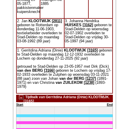
05-1877,
1885
pakkistenmaker
kuipersknecht
2. Jan
KLOOTWIJK
[2811]
3. Johanna Hendrika
geboren te Rotterdam op
HUISKES
[3162]
geboren te
donderdag 11-06-1903,
Stad-Delden op woensdag
textielarbeider overleden te
02-07-1902 overleden te
Stad-Delden op maandag
Stad-Delden op vrijdag 30-
03-08-1992 (89 jaar)
05-1997 (94 jaar)
1. Gerritdina Adriana (Dinie)
KLOOTWIJK
[3165]
geboren
te Stad-Delden op maandag 12-12-1932 overleden te
Lochem op donderdag 27-11-2025 (92 jaar)
getrouwd te Stad-Delden op 23-05-1957 met Dirk (Dick)
van den BERG
[3166]
geboren te Lochem op vrijdag 17-
02-1933 overleden te Zutphen op woensdag 03-11-2021
(88 jaar) zoon van Johan
van der BERG
[1237]
(1891-
1971) en van Christina
van ZUILEKOM
[1238]
(1893-
1979)
Tijdbalk van Gerritdina Adriana (Dinie) KLOOTWIJK
[3165]
Start
End