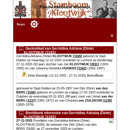
Familiestamboom Klootwijk
Begin
☰
Gezinsblad van Gerritdina Adriana (Dinie)
KLOOTWIJK [3165]
Gerritdina Adriana (Dinie)
KLOOTWIJK
[3165]
geboren te Stad-
Delden op maandag 12-12-1932 overleden te Lochem op donderdag
27-11-2025 (92 jaar) dochter van Jan
KLOOTWIJK
[2811]
(1903-
1992) en van Johanna Hendrika
HUISKES
[3162]
(1902-1997)
Dinie Klootwijk (12-12-1932 - 27-11-2025) BerkelBode
getrouwd te Stad-Delden op 23-05-1957 met Dirk (Dick)
van den
BERG
[3166]
geboren te Lochem op vrijdag 17-02-1933 overleden te
Zutphen op woensdag 03-11-2021 (88 jaar) zoon van Johan
van der
BERG
[1237]
(1891-1971) en van Christina
van ZUILEKOM
[1238]
(1893-1979)
Beeldbank informatie van Gerritdina Adriana (Dinie)
KLOOTWIJK [3165]
27-11-2025
Overlijden van Gerritdina Adriana (Dinie)
KLOOTWIJK [3165], de weduwe van Dirk (Dick) van den
BERG [3166], op 27 november 2025 te Lochem.