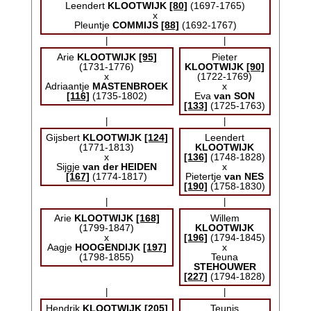
Leendert
KLOOTWIJK
[80]
(1697-1765)
x
Pleuntje
COMMIJS
[88]
(1692-1767)
|
|
Arie
KLOOTWIJK
[95]
Pieter
(1731-1776)
KLOOTWIJK
[90]
x
(1722-1769)
Adriaantje
MASTENBROEK
x
[116]
(1735-1802)
Eva
van SON
[133]
(1725-1763)
|
|
Gijsbert
KLOOTWIJK
[124]
Leendert
(1771-1813)
KLOOTWIJK
x
[136]
(1748-1828)
Sijgje
van der HEIDEN
x
[167]
(1774-1817)
Pietertje
van NES
[190]
(1758-1830)
|
|
Arie
KLOOTWIJK
[168]
Willem
(1799-1847)
KLOOTWIJK
x
[196]
(1794-1845)
Aagje
HOOGENDIJK
[197]
x
(1798-1855)
Teuna
STEHOUWER
[227]
(1794-1828)
|
|
Hendrik
KLOOTWIJK
[205]
Teunis