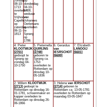
zondag
op
08-10-
donderdag
1713
04-10-
overleden
1708,
te
weduwe
Vrijhoeve-
van
Capelle
Johannes
op
Oerlemans
zaterdag
overleden
06-11-
te
1813
Sprang
op
1786
4. Pieter
5. Pieternella
6. Gerardus
7. Elizabeth
KLOOTWIJK
QUIRIJNS
van
LANOOIJ
[2701]
[2748]
IESRSCHOT
[6601]
gedoopt te
geboren te
[6600]
Sprang op
Sprang ca.
zondag 04-
1753
10-1750
overleden te
Rotterdam op
dinsdag 10-
05-1836
2. Willem
KLOOTWIJK
3. Helena
van IERSCHOT
[2713]
gedoopt te
[2714]
geboren te
Rotterdam op dinsdag 16-
Rotterdam ca. 13-05-1781
01-1781, schoenmaker en
overleden te Rotterdam op
kapper overleden te
maandag 03-05-1847
Rotterdam op dinsdag 26-
06-1866