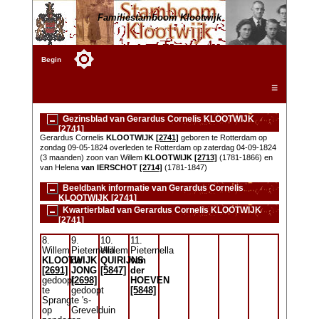
Familiestamboom Klootwijk
Begin
☰
Gezinsblad van Gerardus Cornelis KLOOTWIJK
[2741]
Gerardus Cornelis
KLOOTWIJK
[2741]
geboren te Rotterdam op
zondag 09-05-1824 overleden te Rotterdam op zaterdag 04-09-1824
(3 maanden) zoon van Willem
KLOOTWIJK
[2713]
(1781-1866) en
van Helena
van IERSCHOT
[2714]
(1781-1847)
Beeldbank informatie van Gerardus Cornelis
KLOOTWIJK [2741]
Kwartierblad van Gerardus Cornelis KLOOTWIJK
[2741]
8.
9.
10.
11.
Willem
Pieternella
Willem
Pieternella
KLOOTWIJK
de
QUIRIJNS
van
[2691]
JONG
[5847]
der
gedoopt
[2698]
HOEVEN
te
gedoopt
[5848]
Sprang
te 's-
op
Grevelduin