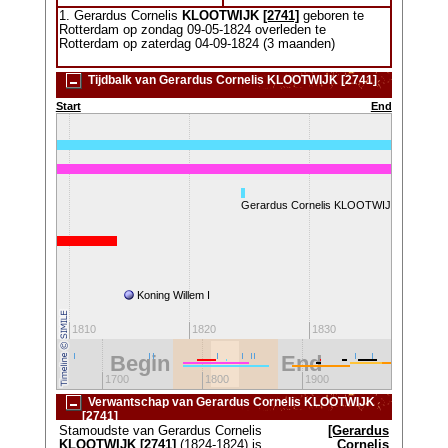
1. Gerardus Cornelis
KLOOTWIJK
[2741]
geboren te
Rotterdam op zondag 09-05-1824 overleden te
Rotterdam op zaterdag 04-09-1824 (3 maanden)
Tijdbalk van Gerardus Cornelis KLOOTWIJK [2741]
Start
End
Gerardus Cornelis KLOOTWIJK (1824-18
)
Koning Willem I
Ko
1810
1820
1830
18
Begin
End
2000
1600
1700
1800
1900
Verwantschap van Gerardus Cornelis KLOOTWIJK
[2741]
Stamoudste van Gerardus Cornelis
[Gerardus
KLOOTWIJK
[2741]
(1824-1824) is
Cornelis