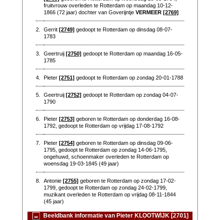
fruitvrouw overleden te Rotterdam op maandag 10-12-
1866 (72 jaar) dochter van Goverijntje
VERMEER
[2769]
2.
Gerrit
[2749]
gedoopt te Rotterdam op dinsdag 08-07-
1783
3.
Geertruij
[2750]
gedoopt te Rotterdam op maandag 16-05-
1785
4.
Pieter
[2751]
gedoopt te Rotterdam op zondag 20-01-1788
5.
Geertruij
[2752]
gedoopt te Rotterdam op zondag 04-07-
1790
6.
Pieter
[2753]
geboren te Rotterdam op donderdag 16-08-
1792, gedoopt te Rotterdam op vrijdag 17-08-1792
7.
Pieter
[2754]
geboren te Rotterdam op dinsdag 09-06-
1795, gedoopt te Rotterdam op zondag 14-06-1795,
ongehuwd, schoenmaker overleden te Rotterdam op
woensdag 19-03-1845 (49 jaar)
8.
Antonie
[2755]
geboren te Rotterdam op zondag 17-02-
1799, gedoopt te Rotterdam op zondag 24-02-1799,
muzikant overleden te Rotterdam op vrijdag 08-11-1844
(45 jaar)
Beeldbank informatie van Pieter KLOOTWIJK [2701]