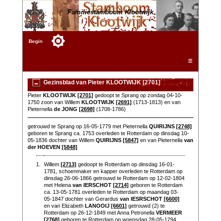
Familiestamboom Klootwijk
Begin
☰
Gezinsblad van Pieter KLOOTWIJK [2701]
Pieter
KLOOTWIJK
[2701]
gedoopt te Sprang op zondag 04-10-
1750 zoon van Willem
KLOOTWIJK
[2691]
(1713-1813) en van
Pieternella
de JONG
[2698]
(1708-1786)
getrouwd te Sprang op 16-05-1779 met Pieternella
QUIRIJNS
[2748]
geboren te Sprang ca. 1753 overleden te Rotterdam op dinsdag 10-
05-1836 dochter van Willem
QUIRIJNS
[5847]
en van Pieternella
van
der HOEVEN
[5848]
1.
Willem
[2713]
gedoopt te Rotterdam op dinsdag 16-01-
1781, schoenmaker en kapper overleden te Rotterdam op
dinsdag 26-06-1866 getrouwd te Rotterdam op 12-02-1804
met Helena
van IERSCHOT
[2714]
geboren te Rotterdam
ca. 13-05-1781 overleden te Rotterdam op maandag 03-
05-1847 dochter van Gerardus
van IESRSCHOT
[6600]
en van Elizabeth
LANOOIJ
[6601]
getrouwd (2) te
Rotterdam op 26-12-1849 met Anna Petronella
VERMEER
[2768]
geboren te Rotterdam op woensdag 28-05-1794,