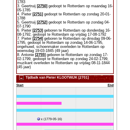
1783
3. Geertruij
[2750]
gedoopt te Rotterdam op maandag 16-
05-1785
4. Pieter
[2751]
gedoopt te Rotterdam op zondag 20-01-
1788
5. Geertruij
[2752]
gedoopt te Rotterdam op zondag 04-
07-1790
6. Pieter
[2753]
geboren te Rotterdam op donderdag 16-
08-1792, gedoopt te Rotterdam op vrijdag 17-08-1792
7. Pieter
[2754]
geboren te Rotterdam op dinsdag 09-06-
1795, gedoopt te Rotterdam op zondag 14-06-1795,
ongehuwd, schoenmaker overleden te Rotterdam op
woensdag 19-03-1845 (49 jaar)
8. Antonie
[2755]
geboren te Rotterdam op zondag 17-
02-1799, gedoopt te Rotterdam op zondag 24-02-1799,
muzikant overleden te Rotterdam op vrijdag 08-11-1844
(45 jaar)
Tijdbalk van Pieter KLOOTWIJK [2701]
Start
End
x (1779-05-16)