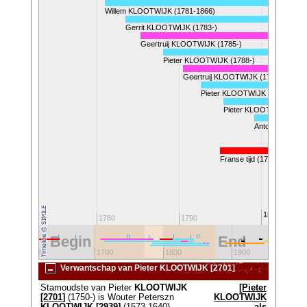
Willem KLOOTWIJK (1781-1866)
Gerrit KLOOTWIJK (1783-)
Geertruij KLOOTWIJK (1785-)
Pieter KLOOTWIJK (1788-)
Geertruij KLOOTWIJK (1790-)
Pieter KLOOTWIJK (1792-)
Pieter KLOOTWIJK (179
Antonie KLOOT
Franse tijd (1795-1813)
1800
1770
1780
1790
Begin
End
2
1600
1700
1800
1900
Verwantschap van Pieter KLOOTWIJK [2701]
Stamoudste van Pieter
KLOOTWIJK
[Pieter
[2701]
(1750-) is Wouter Peterszn
KLOOTWIJK