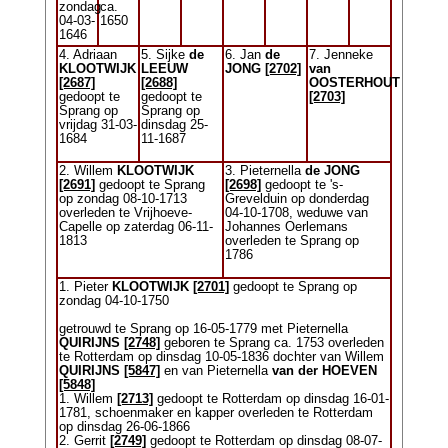
zondag
ca.
04-03-
1650
1646
4. Adriaan
5. Sijke
de
6. Jan
de
7. Jenneke
KLOOTWIJK
LEEUW
JONG
[2702]
van
[2687]
[2688]
OOSTERHOUT
gedoopt te
gedoopt te
[2703]
Sprang op
Sprang op
vrijdag 31-03-
dinsdag 25-
1684
11-1687
2. Willem
KLOOTWIJK
3. Pieternella
de JONG
[2691]
gedoopt te Sprang
[2698]
gedoopt te 's-
op zondag 08-10-1713
Grevelduin op donderdag
overleden te Vrijhoeve-
04-10-1708, weduwe van
Capelle op zaterdag 06-11-
Johannes Oerlemans
1813
overleden te Sprang op
1786
1. Pieter
KLOOTWIJK
[2701]
gedoopt te Sprang op
zondag 04-10-1750
getrouwd te Sprang op 16-05-1779 met Pieternella
QUIRIJNS
[2748]
geboren te Sprang ca. 1753 overleden
te Rotterdam op dinsdag 10-05-1836 dochter van Willem
QUIRIJNS
[5847]
en van Pieternella
van der HOEVEN
[5848]
1. Willem
[2713]
gedoopt te Rotterdam op dinsdag 16-01-
1781, schoenmaker en kapper overleden te Rotterdam
op dinsdag 26-06-1866
2. Gerrit
[2749]
gedoopt te Rotterdam op dinsdag 08-07-