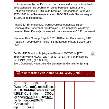
Het is aannemelijk dat Pieter de zoon is van Willem en Pieternella de
Jong aangezien de voornamen en de beroepen terugkomen.
Het gezin woonde in 1781 in de Kromme Elleboogsteeg, later van
1783-1785 in de Frankestraat, van 1788-1795 in de Nieuwsteeg, en
in 1799 in de Hoogstraat.
Antonie [2755] ongehuwd, werd levenloos opgehaald uit de
Binnenvest te Rotterdam (verdronken ?) als aangever wordt zijn
broeder Pieter Klootwijk, wonende in de Nieuwstraat C 222, genoemd
Bronnen: Huw Sprang-Capelle 1611-1810 editie Gouverneur, DTB
Rotterdam doop gereformeerd, BS Rotterdam ovl 1836-1009, 1844-
2581.
04-10-1750
Doopinschrijving van Pieter KLOOTWIJK [2701]
zoon van Willem KLOOTWIJK [2691] (1713-) en van Pieternella
de JONG [2698] (1708-1786).
Bron: Doopboek Nederduits Gereformeerde Gemeente Sprang
Kwartierblad van Pieter KLOOTWIJK [2701]
8.
9.
10.
11.
Wouter
Geertruij
Cornelis
Lijsbeth
KLOOTWIJK
Willemsdr
Pieterszn
Aertsdr
[2682]
CLIS
de
COOL
gedoopt
[2683]
LEEUW
[2690]
te 's-
geboren
[2689]
Grevelduin
te
op
Sprang