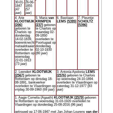
30-01-
26-06-
1847
1855
(47
(57
jaar)
jaar)
4. Arie
5. Maria
van
6. Bastiaan
7. Pleuntje
KLOOTWIJK
KRIMPEN
LEMS
[5395]
SCHOLTZ
[206]
[237]
geboren
[5396]
geboren te
te Charlois op
Charlois op
maandag 02-
donderdag
09-1850
14-02-1839,
overleden te
boerenknecht,
Poortugaal op
metaaldraaier
donderdag
overleden te
02-10-1930
Rotterdam op
(80 jaar)
woensdag
22-01-1913
(73 jaar)
2. Leendert
KLOOTWIJK
3. Antonia Apolonia
LEMS
[2567]
geboren te
[2576]
geboren te Charlois
Rotterdam op dinsdag 18-
op woensdag 24-10-1894
08-1891, bankwerker
overleden te Vlaardingen op
overleden te Vlaardingen op
zaterdag 31-12-1977 (83
vrijdag 30-09-1960 (69 jaar)
jaar)
1. Aagje Cornelia (Agaath)
KLOOTWIJK
[2579]
geboren
te Rotterdam op woensdag 31-03-1920 overleden te
Vlaardingen op donderdag 25-08-2016 (96 jaar)
getrouwd op 17-06-1947 met Jan Johan Lourens
van der