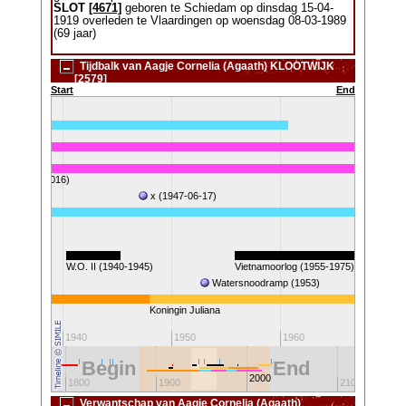
SLOT
[4671]
geboren te Schiedam op dinsdag 15-04-
1919 overleden te Vlaardingen op woensdag 08-03-1989
(69 jaar)
Tijdbalk van Aagje Cornelia (Agaath) KLOOTWIJK
[2579]
Start
End
IJK (1920-2016)
x (1947-06-17)
919-1989)
W.O. II (1940-1945)
Vietnamoorlog (1955-1975)
Watersnoodramp (1953)
Eer
Koningin Juliana
1940
1950
1960
19
Begin
End
2000
1800
1900
2100
Verwantschap van Aagje Cornelia (Agaath)