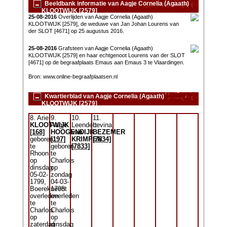
Beeldbank informatie van Aagje Cornelia (Agaath)
KLOOTWIJK [2579]
25-08-2016
Overlijden van Aagje Cornelia (Agaath)
KLOOTWIJK [2579], de weduwe van Jan Johan Lourens van
der SLOT [4671] op 25 augustus 2016.
25-08-2016
Grafsteen van Aagje Cornelia (Agaath)
KLOOTWIJK [2579] en haar echtgenoot Lourens van der SLOT
[4671] op de begraafplaats Emaus aan Emaus 3 te Vlaardingen.
Bron: www.online-begraafplaatsen.nl
Kwartierblad van Aagje Cornelia (Agaath)
KLOOTWIJK [2579]
8. Arie
9.
10.
11.
KLOOTWIJK
Aagje
Leendert
Levina
[168]
HOOGENDIJK
van
BEZEMER
geboren
[197]
KRIMPEN
[7834]
te
geboren
[7833]
Rhoon
te
op
Charlois
dinsdag
op
05-02-
zondag
1799,
04-03-
Boereknecht
1798
overleden
overleden
te
te
Charlois
Charlois
op
op
zaterdag
dinsdag