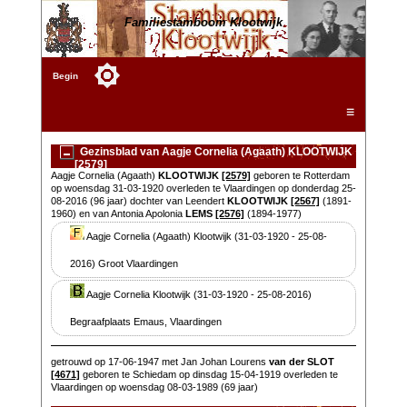
Familiestamboom Klootwijk
Begin
☰
Gezinsblad van Aagje Cornelia (Agaath) KLOOTWIJK
[2579]
Aagje Cornelia (Agaath)
KLOOTWIJK
[2579]
geboren te Rotterdam
op woensdag 31-03-1920 overleden te Vlaardingen op donderdag 25-
08-2016 (96 jaar) dochter van Leendert
KLOOTWIJK
[2567]
(1891-
1960) en van Antonia Apolonia
LEMS
[2576]
(1894-1977)
Aagje Cornelia (Agaath) Klootwijk (31-03-1920 - 25-08-
2016) Groot Vlaardingen
Aagje Cornelia Klootwijk (31-03-1920 - 25-08-2016)
Begraafplaats Emaus, Vlaardingen
getrouwd op 17-06-1947 met Jan Johan Lourens
van der SLOT
[4671]
geboren te Schiedam op dinsdag 15-04-1919 overleden te
Vlaardingen op woensdag 08-03-1989 (69 jaar)