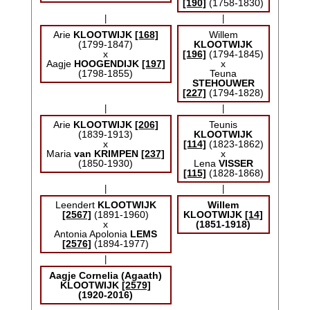
[190]
(1758-1830)
|
|
Arie
KLOOTWIJK
[168]
Willem
(1799-1847)
KLOOTWIJK
x
[196]
(1794-1845)
Aagje
HOOGENDIJK
[197]
x
(1798-1855)
Teuna
STEHOUWER
[227]
(1794-1828)
|
|
Arie
KLOOTWIJK
[206]
Teunis
(1839-1913)
KLOOTWIJK
x
[114]
(1823-1862)
Maria
van KRIMPEN
[237]
x
(1850-1930)
Lena
VISSER
[115]
(1828-1868)
|
|
Leendert
KLOOTWIJK
Willem
[2567]
(1891-1960)
KLOOTWIJK
[14]
x
(1851-1918)
Antonia Apolonia
LEMS
[2576]
(1894-1977)
|
Aagje Cornelia (Agaath)
KLOOTWIJK
[2579]
(1920-2016)