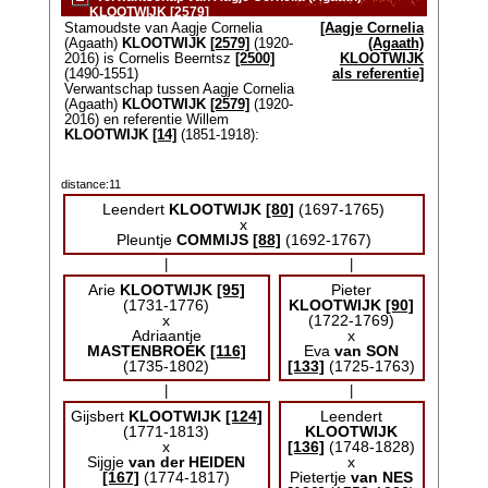
KLOOTWIJK [2579]
Stamoudste van Aagje Cornelia
[Aagje Cornelia
(Agaath)
KLOOTWIJK
[2579]
(1920-
(Agaath)
2016) is Cornelis Beerntsz
[2500]
KLOOTWIJK
(1490-1551)
als referentie]
Verwantschap tussen Aagje Cornelia
(Agaath)
KLOOTWIJK
[2579]
(1920-
2016) en referentie Willem
KLOOTWIJK
[14]
(1851-1918):
distance:11
Leendert
KLOOTWIJK
[80]
(1697-1765)
x
Pleuntje
COMMIJS
[88]
(1692-1767)
|
|
Arie
KLOOTWIJK
[95]
Pieter
(1731-1776)
KLOOTWIJK
[90]
x
(1722-1769)
Adriaantje
x
MASTENBROEK
[116]
Eva
van SON
(1735-1802)
[133]
(1725-1763)
|
|
Gijsbert
KLOOTWIJK
[124]
Leendert
(1771-1813)
KLOOTWIJK
x
[136]
(1748-1828)
Sijgje
van der HEIDEN
x
[167]
(1774-1817)
Pietertje
van NES