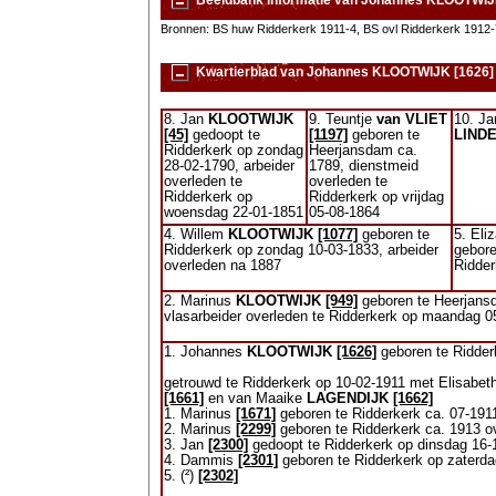
Beeldbank informatie van Johannes KLOOTWIJ
Bronnen: BS huw Ridderkerk 1911-4, BS ovl Ridderkerk 1912-7
Kwartierblad van Johannes KLOOTWIJK [1626]
8. Jan
KLOOTWIJK
9. Teuntje
van VLIET
10. J
[45]
gedoopt te
[1197]
geboren te
LIND
Ridderkerk op zondag
Heerjansdam ca.
28-02-1790, arbeider
1789, dienstmeid
overleden te
overleden te
Ridderkerk op
Ridderkerk op vrijdag
woensdag 22-01-1851
05-08-1864
4. Willem
KLOOTWIJK
[1077]
geboren te
5. Eli
Ridderkerk op zondag 10-03-1833, arbeider
gebore
overleden na 1887
Ridder
2. Marinus
KLOOTWIJK
[949]
geboren te Heerjans
vlasarbeider overleden te Ridderkerk op maandag 05
1. Johannes
KLOOTWIJK
[1626]
geboren te Ridderk
getrouwd te Ridderkerk op 10-02-1911 met Elisabe
[1661]
en van Maaike
LAGENDIJK
[1662]
1. Marinus
[1671]
geboren te Ridderkerk ca. 07-191
2. Marinus
[2299]
geboren te Ridderkerk ca. 1913 ov
3. Jan
[2300]
gedoopt te Ridderkerk op dinsdag 16
4. Dammis
[2301]
geboren te Ridderkerk op zaterda
5. (²)
[2302]