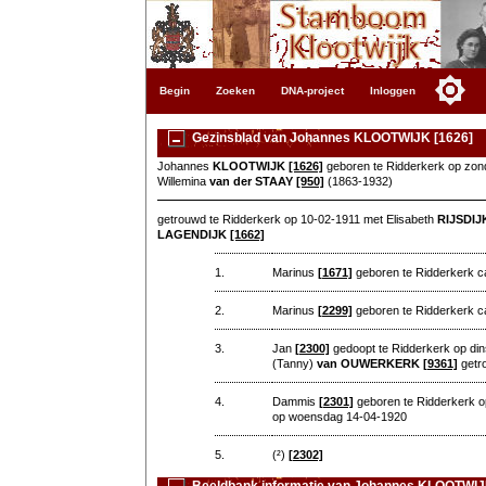
Begin
Zoeken
DNA-project
Inloggen
Gezinsblad van Johannes KLOOTWIJK [1626]
Johannes
KLOOTWIJK
[1626]
geboren te Ridderkerk op zonda
Willemina
van der STAAY
[950]
(1863-1932)
getrouwd te Ridderkerk op 10-02-1911 met Elisabeth
RIJSDIJ
LAGENDIJK
[1662]
1.
Marinus
[1671]
geboren te Ridderkerk c
2.
Marinus
[2299]
geboren te Ridderkerk ca
3.
Jan
[2300]
gedoopt te Ridderkerk op di
(Tanny)
van OUWERKERK
[9361]
getr
4.
Dammis
[2301]
geboren te Ridderkerk o
op woensdag 14-04-1920
5.
(²)
[2302]