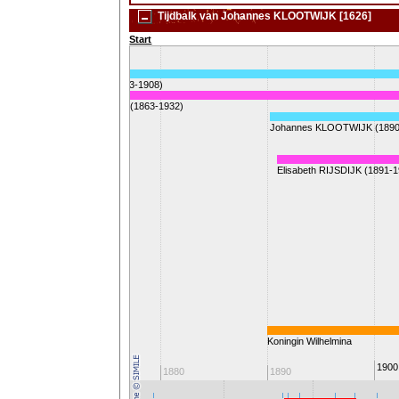
Tijdbalk van Johannes KLOOTWIJK [1626]
Start
er: Marinus KLOOTWIJK (1863-1908)
der: Willemina van der STAAY (1863-1932)
Johannes KLOOTWIJK (1890
Elisabeth RIJSDIJK (1891-
r
Koningin Wilhelmina
1900
1870
1880
1890