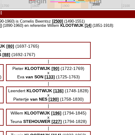
Begin
End
2000
1700
1800
1900
2100
]
90-1960) is Cornelis Beerntsz
[2500]
(1490-1551)
]
(1890-1960) en referentie Willem
KLOOTWIJK
[14]
(1851-1918):
JK
[80]
(1697-1765)
x
S
[88]
(1692-1767)
|
Pieter
KLOOTWIJK
[90]
(1722-1769)
x
)
Eva
van SON
[133]
(1725-1763)
|
Leendert
KLOOTWIJK
[136]
(1748-1828)
x
Pietertje
van NES
[190]
(1758-1830)
|
Willem
KLOOTWIJK
[196]
(1794-1845)
x
Teuna
STEHOUWER
[227]
(1794-1828)
|