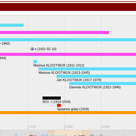
-1960)
x (1911-02-10)
1944)
Marinus KLOOTWIJK (1911-1912)
Marinus KLOOTWIJK (1913-1945)
Jan KLOOTWIJK (1917-1979)
Dammis KLOOTWIJK (1921-1946)
W.O. I (1914-1918)
Spaanse griep (1918)
1910
1920
1930