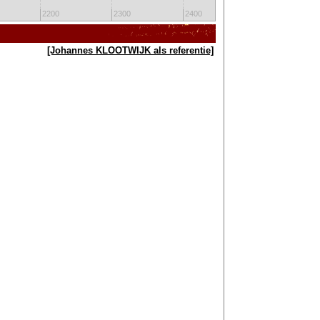
2200
2300
2400
2500
[Johannes KLOOTWIJK als referentie]