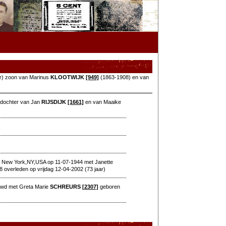
aar) zoon van Marinus
KLOOTWIJK
[949]
(1863-1908) en van
 dochter van Jan
RIJSDIJK
[1661]
en van Maaike
e New York,NY,USA op 11-07-1944 met Janette
overleden op vrijdag 12-04-2002 (73 jaar)
ouwd met Greta Marie
SCHREURS
[2307]
geboren