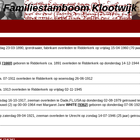
Familiestamboom Klootwijk
g 23-03-1890, ijzerdraaier, fabrikant overleden te Ridderkerk op vrijdag 15-04-1960 (70 j
K
[1660]
geboren te Ridderkerk ca. 1891 overleden te Ridderkerk op donderdag 14-12-1944
a. 07-1911 overleden te Ridderkerk op woensdag 26-06-1912
. 1913 overleden te Ridderkerk op vrijdag 02-11-1945
nsdag 16-10-1917, zeeman overleden te Dade,FL,USA op donderdag 02-08-1979 getrouwd t
ouwd (2) op 00-00-1964 met Margaret Jane
WHITE
[9362]
geboren op donderdag 07-06-1928 
p zaterdag 09-04-1921, zeeman overleden te Utrecht op zondag 14-07-1946 (25 jaar) getr