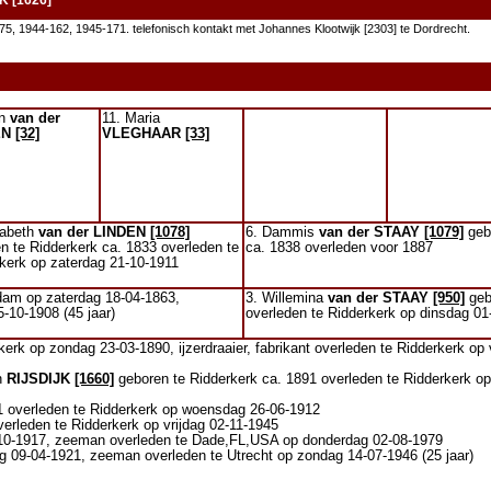
K [1626]
5, 1944-162, 1945-171. telefonisch kontakt met Johannes Klootwijk [2303] te Dordrecht.
an
van der
11. Maria
EN
[32]
VLEGHAAR
[33]
zabeth
van der LINDEN
[1078]
6. Dammis
van der STAAY
[1079]
geb
n te Ridderkerk ca. 1833 overleden te
ca. 1838 overleden voor 1887
kerk op zaterdag 21-10-1911
dam op zaterdag 18-04-1863,
3. Willemina
van der STAAY
[950]
geb
-10-1908 (45 jaar)
overleden te Ridderkerk op dinsdag 01-
erk op zondag 23-03-1890, ijzerdraaier, fabrikant overleden te Ridderkerk op v
th
RIJSDIJK
[1660]
geboren te Ridderkerk ca. 1891 overleden te Ridderkerk 
1 overleden te Ridderkerk op woensdag 26-06-1912
erleden te Ridderkerk op vrijdag 02-11-1945
-10-1917, zeeman overleden te Dade,FL,USA op donderdag 02-08-1979
g 09-04-1921, zeeman overleden te Utrecht op zondag 14-07-1946 (25 jaar)