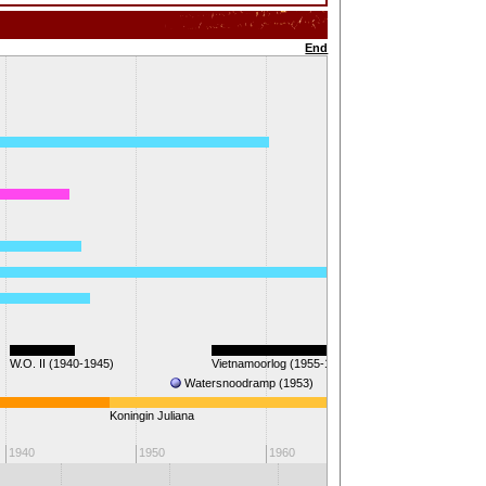
End
W.O. II (1940-1945)
Vietnamoorlog (1955-1975)
Watersnoodramp (1953)
Eerste stap op 
Koningin Juliana
1940
1950
1960
1970