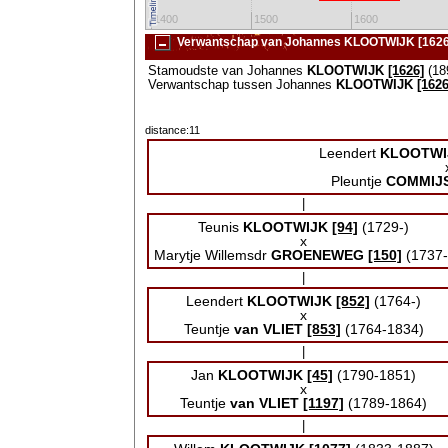
1300
1400
1500
1600
Verwantschap van Johannes KLOOTWIJK [1626
Stamoudste van Johannes
KLOOTWIJK
[1626]
(18
Verwantschap tussen Johannes
KLOOTWIJK
[1626
distance:11
Leendert
KLOOTWI
Pleuntje
COMMIJ
|
Teunis
KLOOTWIJK
[94]
(1729-)
x
Marytje Willemsdr
GROENEWEG
[150]
(1737-
|
Leendert
KLOOTWIJK
[852]
(1764-)
x
Teuntje
van VLIET
[853]
(1764-1834)
|
Jan
KLOOTWIJK
[45]
(1790-1851)
x
Teuntje
van VLIET
[1197]
(1789-1864)
|