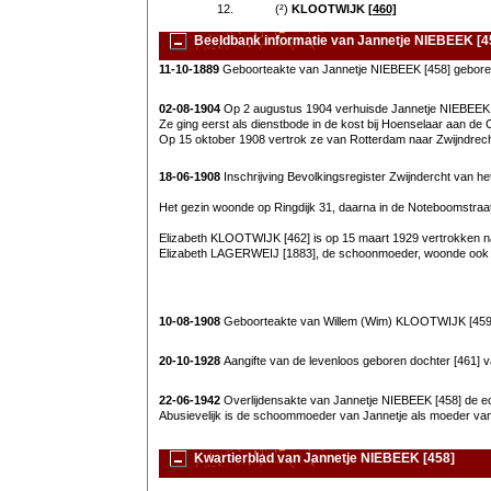
12.
(²)
KLOOTWIJK
[460]
Beeldbank informatie van Jannetje NIEBEEK [4
11-10-1889
Geboorteakte van Jannetje NIEBEEK [458] gebore
02-08-1904
Op 2 augustus 1904 verhuisde Jannetje NIEBEEK [
Ze ging eerst als dienstbode in de kost bij Hoenselaar aan de
Op 15 oktober 1908 vertrok ze van Rotterdam naar Zwijndrech
18-06-1908
Inschrijving Bevolkingsregister Zwijndercht van 
Het gezin woonde op Ringdijk 31, daarna in de Noteboomstraat 2
Elizabeth KLOOTWIJK [462] is op 15 maart 1929 vertrokken 
Elizabeth LAGERWEIJ [1883], de schoonmoeder, woonde ook in
10-08-1908
Geboorteakte van Willem (Wim) KLOOTWIJK [459]
20-10-1928
Aangifte van de levenloos geboren dochter [461]
22-06-1942
Overlijdensakte van Jannetje NIEBEEK [458] de e
Abusievelijk is de schoommoeder van Jannetje als moeder va
Kwartierblad van Jannetje NIEBEEK [458]