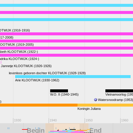
OTWIJK (1916-1916)
17-2008)
LOOTWIJK (1919-2005)
zabeth KLOOTWIJK (1922-)
drika KLOOTWIJK (1924-)
Jannetje KLOOTWIJK (1926-1926)
levenloos geboren dochter KLOOTWIJK (1928-1928)
Arie KLOOTWIJK (1930-1962)
W.O. II (1940-1945)
Vietnamoorlog (19
Watersnoodramp (1953
8)
Koningin Juliana
1930
1940
1950
1960
Begin
End