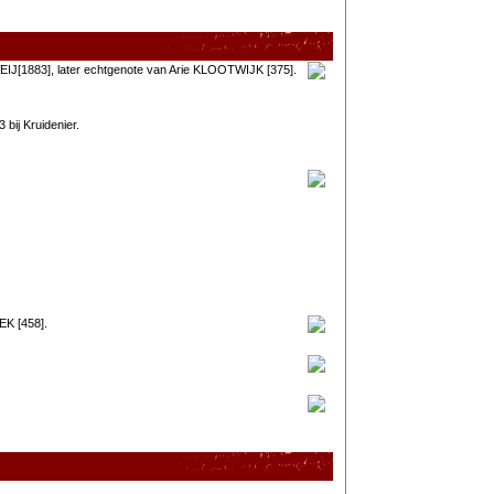
IJ[1883], later echtgenote van Arie KLOOTWIJK [375].
bij Kruidenier.
EK [458].