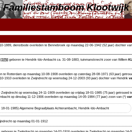
Familiestamboom Klootwijk
-10-1889, dienstbode overleden te Bennebroek op maandag 22-06-1942 (52 jaar) dochter va
[375]
geboren te Hendrik-Ido-Ambacht ca. 31-08-1883, tuinmansknecht zoon van Willem
K
n te Rotterdam op maandag 10-08-1908 overleden op zaterdag 28-08-1971 (63 jaar) getrou
10-1910 overleden te Zwijndrecht op woensdag 24-12-2003 (93 jaar) dochter van Hendrik
v
 Zwijndrecht op woensdag 24-11-1909 overleden op vrijdag 18-01-1985 (75 jaar) getrouwd 
mbacht op dinsdag 11-12-1906 overleden op maandag 14-05-1984 (77 jaar) zoon van (²)
va
 - 18-01-1985) Algemene Begraafplaats Achterambacht, Hendrik-Ido-Ambacht
ijndrecht op maandag 01-01-1912
]
geboren te Zwijndrecht op maandag 14-02-1916 overleden te Zwijndrecht op maandag 14-