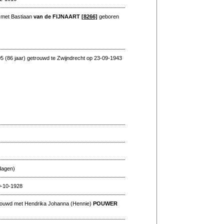
 met Bastiaan
van de FIJNAART
[8266]
geboren
 (86 jaar) getrouwd te Zwijndrecht op 23-09-1943
dagen)
0-10-1928
trouwd met Hendrika Johanna (Hennie)
POUWER