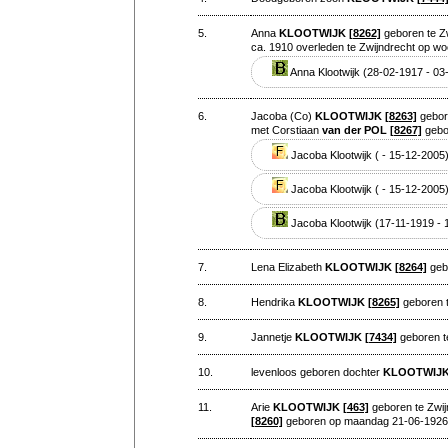
5.
Anna
KLOOTWIJK
[8262]
geboren te Z
ca. 1910 overleden te Zwijndrecht op 
Anna Klootwijk (28-02-1917 - 03
6.
Jacoba (Co)
KLOOTWIJK
[8263]
gebore
met Corstiaan
van der POL
[8267]
gebor
Jacoba Klootwijk ( - 15-12-2005
Jacoba Klootwijk ( - 15-12-2005
Jacoba Klootwijk (17-11-1919 - 
7.
Lena Elizabeth
KLOOTWIJK
[8264]
gebo
8.
Hendrika
KLOOTWIJK
[8265]
geboren t
9.
Jannetje
KLOOTWIJK
[7434]
geboren t
10.
levenloos geboren dochter
KLOOTWIJ
11.
Arie
KLOOTWIJK
[463]
geboren te Zwij
[8260]
geboren op maandag 21-06-1926 o