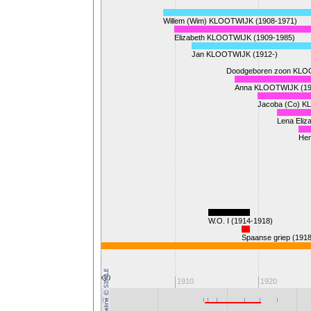
IJK (1883-)
Willem (Wim) KLOOTWIJK (1908-1971)
Elizabeth KLOOTWIJK (1909-1985)
Jan KLOOTWIJK (1912-)
Doodgeboren zoon KLO
Anna KLOOTWIJK (19
Jacoba (Co) K
Lena Eli
Hen
W.O. I (1914-1918)
Spaanse griep (191
Koningin Wilhelmina
1900
1890
1910
1920