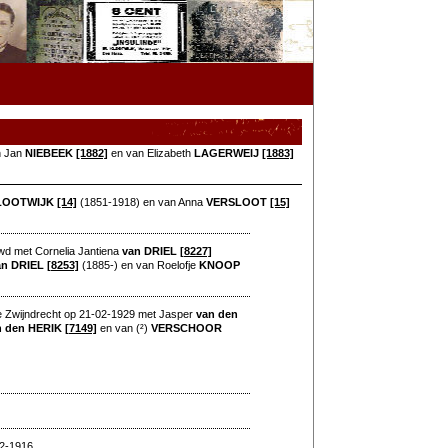
n Jan
NIEBEEK
[1882]
en van Elizabeth
LAGERWEIJ
[1883]
LOOTWIJK
[14]
(1851-1918) en van Anna
VERSLOOT
[15]
wd met Cornelia Jantiena
van DRIEL
[8227]
an DRIEL
[8253]
(1885-) en van Roelofje
KNOOP
te Zwijndrecht op 21-02-1929 met Jasper
van den
n den HERIK
[7149]
en van (²)
VERSCHOOR
02-1916