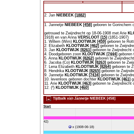
2. Jan
NIEBEEK
[1882]
1. Jannetje
NIEBEEK
[458]
geboren te Gorinchem op
getrouwd te Zwijndrecht op 18-06-1908 met Arie
KL
1918) en van Anna
VERSLOOT
[15]
(1851-1907)
1. Willem (Wim)
KLOOTWIJK
[459]
geboren te Rott
2. Elizabeth
KLOOTWIJK
[462]
geboren te Zwijndre
3. Jan
KLOOTWIJK
[8261]
geboren te Zwijndrecht
4. Doodgeboren zoon
KLOOTWIJK
[7444]
geboren 
5. Anna
KLOOTWIJK
[8262]
geboren te Zwijndrecht
6. Jacoba (Co)
KLOOTWIJK
[8263]
geboren te Zwij
7. Lena Elizabeth
KLOOTWIJK
[8264]
geboren te Z
8. Hendrika
KLOOTWIJK
[8265]
geboren te Zwijndr
9. Jannetje
KLOOTWIJK
[7434]
geboren te Zwijndr
10. levenloos geboren dochter
KLOOTWIJK
[461]
g
11. Arie
KLOOTWIJK
[463]
geboren te Zwijndrecht 
12. (²)
KLOOTWIJK
[460]
Tijdbalk van Jannetje NIEBEEK [458]
Start
Jannetje NIEBEEK (1889-1942)
x (1908-06-18)