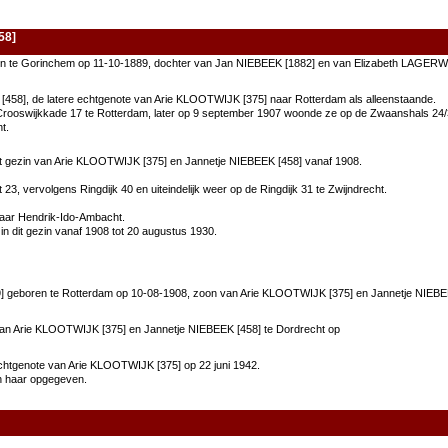
58]
n te Gorinchem op 11-10-1889, dochter van Jan NIEBEEK [1882] en van Elizabeth LAGERWE
458], de latere echtgenote van Arie KLOOTWIJK [375] naar Rotterdam als alleenstaande.
 Crooswijkkade 17 te Rotterdam, later op 9 september 1907 woonde ze op de Zwaanshals 24/3 
t.
het gezin van Arie KLOOTWIJK [375] en Jannetje NIEBEEK [458] vanaf 1908.
3, vervolgens Ringdijk 40 en uiteindelijk weer op de Ringdijk 31 te Zwijndrecht.
naar Hendrik-Ido-Ambacht.
 dit gezin vanaf 1908 tot 20 augustus 1930.
 geboren te Rotterdam op 10-08-1908, zoon van Arie KLOOTWIJK [375] en Jannetje NIEBE
 van Arie KLOOTWIJK [375] en Jannetje NIEBEEK [458] te Dordrecht op
chtgenote van Arie KLOOTWIJK [375] op 22 juni 1942.
n haar opgegeven.