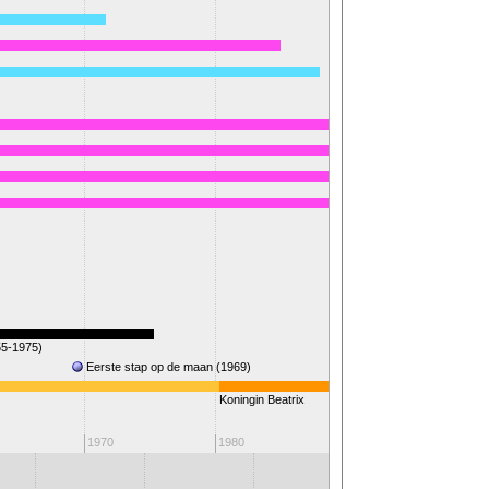
55-1975)
Golfoorlog
)
Eerste stap op de maan (1969)
Koningin Beatrix
2
1970
1980
1990