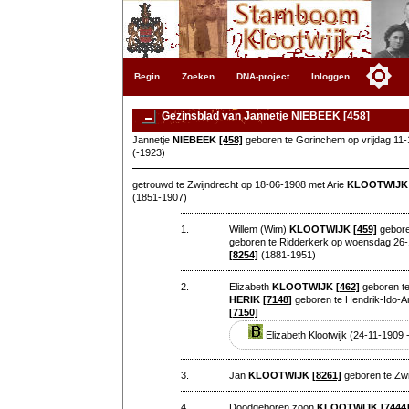
Begin
Zoeken
DNA-project
Inloggen
Gezinsblad van Jannetje NIEBEEK [458]
Jannetje
NIEBEEK
[458]
geboren te Gorinchem op vrijdag 11
(-1923)
getrouwd te Zwijndrecht op 18-06-1908 met Arie
KLOOTWIJK
(1851-1907)
1.
Willem (Wim)
KLOOTWIJK
[459]
gebore
geboren te Ridderkerk op woensdag 26-
[8254]
(1881-1951)
2.
Elizabeth
KLOOTWIJK
[462]
geboren te
HERIK
[7148]
geboren te Hendrik-Ido-A
[7150]
Elizabeth Klootwijk (24-11-1909
3.
Jan
KLOOTWIJK
[8261]
geboren te Zw
4.
Doodgeboren zoon
KLOOTWIJK
[7444