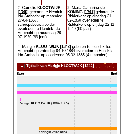
2. Cornelis
KLOOTWIJK
3. Maria Catharina
de
[1340]
geboren te Hendrik-
KONING
[1341]
geboren te
Ido-Ambacht op maandag
Ridderkerk op dinsdag 21-
27-04-1857,
02-1860 overleden te
scheepsbouwarbeider
Ridderkerk op vrijdag 22-11-
overleden te Hendrik-Ido-
1940 (80 jaar)
Ambacht op maandag 26-
07-1920 (63 jaar)
1. Marigje
KLOOTWIJK
[1342]
geboren te Hendrik-Ido-
Ambacht op zaterdag 04-10-1884 overleden te Hendrik-
Ido-Ambacht op donderdag 05-02-1885 (4 maanden)
Tijdbalk van Marigje KLOOTWIJK [1342]
Start
End
40)
Marigje KLOOTWIJK (1884-1885)
W.O. I
Koningin Wilhelmina