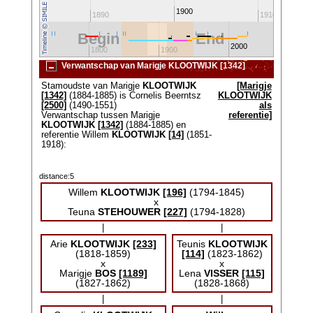
1900
1880
1890
1910
Begin
End
2000
1700
1800
1900
210
Verwantschap van Marigje KLOOTWIJK [1342]
Stamoudste van Marigje
KLOOTWIJK
[Marigje
[1342]
(1884-1885) is Cornelis Beerntsz
KLOOTWIJK
[2500]
(1490-1551)
als
Verwantschap tussen Marigje
referentie]
KLOOTWIJK
[1342]
(1884-1885) en
referentie Willem
KLOOTWIJK
[14]
(1851-
1918):
distance:5
Willem
KLOOTWIJK
[196]
(1794-1845)
x
Teuna
STEHOUWER
[227]
(1794-1828)
|
|
Arie
KLOOTWIJK
[233]
Teunis
KLOOTWIJK
(1818-1859)
[114]
(1823-1862)
x
x
Marigje
BOS
[1189]
Lena
VISSER
[115]
(1827-1862)
(1828-1868)
|
|