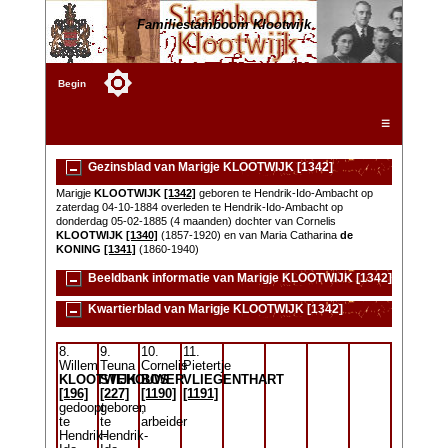
Familiestamboom Klootwijk
Begin
☰
Gezinsblad van Marigje KLOOTWIJK [1342]
Marigje
KLOOTWIJK
[1342]
geboren te Hendrik-Ido-Ambacht op
zaterdag 04-10-1884 overleden te Hendrik-Ido-Ambacht op
donderdag 05-02-1885 (4 maanden) dochter van Cornelis
KLOOTWIJK
[1340]
(1857-1920) en van Maria Catharina
de
KONING
[1341]
(1860-1940)
Beeldbank informatie van Marigje KLOOTWIJK [1342]
Kwartierblad van Marigje KLOOTWIJK [1342]
8.
9.
10.
11.
Willem
Teuna
Cornelis
Pietertje
KLOOTWIJK
STEHOUWER
BOS
VLIEGENTHART
[196]
[227]
[1190]
[1191]
gedoopt
geboren
,
te
te
arbeider
Hendrik-
Hendrik-