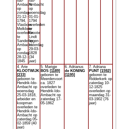
Ido-
Ido-
Ambacht
Ambacht
op
op
zondag
woensdag
21-12-
01-01-
1794,
1794
Vlasboer
overleden
Melkboer
te
overleden
Groote
te
Lindt
Sanderlingen
op
Ambacht
zaterdag
op
29-03-
zondag
1828
28-12-
(34
1845
jaar)
4. Arie
5. Marigje
6. Adrianus
7. Adriana
KLOOTWIJK
BOS
[1189]
de KONING
PUNT
[1592]
[233]
geboren te
[1195]
geboren te
geboren te
Meerdervoort
Ridderkerk op
Hendrik-Ido-
ca. 1827
zaterdag 10-
Ambacht op
overleden te
12-1825
woensdag
Hendrik-Ido-
overleden op
25-03-1818,
Ambacht op
maandag 31-
arbeider en
zaterdag 17-
03-1902 (76
koopman
05-1862
jaar)
overleden te
Hendrik-Ido-
Ambacht op
zaterdag 05-
02-1859 (40
jaar)