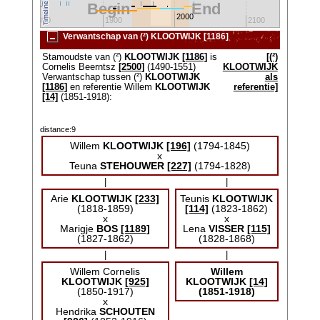
Begin
End
2000
1800
1900
2100
Verwantschap van (²) KLOOTWIJK [1186]
Stamoudste van (²)
KLOOTWIJK
[1186]
is
[(²)
Cornelis Beerntsz
[2500]
(1490-1551)
KLOOTWIJK
Verwantschap tussen (²)
KLOOTWIJK
als
[1186]
en referentie Willem
KLOOTWIJK
referentie]
[14]
(1851-1918):
distance:9
Willem
KLOOTWIJK
[196]
(1794-1845)
x
Teuna
STEHOUWER
[227]
(1794-1828)
|
|
Arie
KLOOTWIJK
[233]
Teunis
KLOOTWIJK
(1818-1859)
[114]
(1823-1862)
x
x
Marigje
BOS
[1189]
Lena
VISSER
[115]
(1827-1862)
(1828-1868)
|
|
Willem Cornelis
Willem
KLOOTWIJK
[925]
KLOOTWIJK
[14]
(1850-1917)
(1851-1918)
x
Hendrika
SCHOUTEN