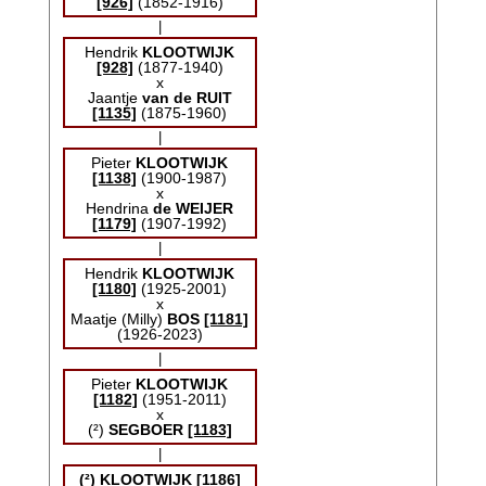
[926]
(1852-1916)
|
Hendrik
KLOOTWIJK
[928]
(1877-1940)
x
Jaantje
van de RUIT
[1135]
(1875-1960)
|
Pieter
KLOOTWIJK
[1138]
(1900-1987)
x
Hendrina
de WEIJER
[1179]
(1907-1992)
|
Hendrik
KLOOTWIJK
[1180]
(1925-2001)
x
Maatje (Milly)
BOS
[1181]
(1926-2023)
|
Pieter
KLOOTWIJK
[1182]
(1951-2011)
x
(²)
SEGBOER
[1183]
|
(²)
KLOOTWIJK
[1186]