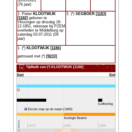
30-05-2001
(76 jaar)
2. Pieter
KLOOTWIJK
3. (²)
SEGBOER
[1183]
[1182]
geboren te
Vlissingen op dinsdag 18-
12-1951, tekenaar bij PZEM
overleden te Middelburg op
zaterdag 02-07-2011 (59
jaar)
1. (²)
KLOOTWIJK
[1186]
getrouwd met (²)
[9233]
Tijdbalk van (²) KLOOTWIJK [1186]
Start
End
K (1951-2011)
(1955-1975)
Golfoorlog
53)
Eerste stap op de maan (1969)
Koningin Beatrix
1970
1980
1990