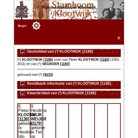
Familiestamboom Klootwijk
Begin
☰
Gezinsblad van (²) KLOOTWIJK [1186]
(²)
KLOOTWIJK
[1186]
zoon van Pieter
KLOOTWIJK
[1182]
(1951-
2011) en van (²)
SEGBOER
[1183]
getrouwd met (²)
[9233]
Beeldbank informatie van (²) KLOOTWIJK [1186]
Kwartierblad van (²) KLOOTWIJK [1186]
8.
9.
Pieter
Hendrina
KLOOTWIJK
de
[1138]
WEIJER
geboren
[1179]
te
geboren
Hendrik-
te Tiel
Ido-
op