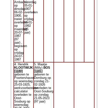
Ambacht
zaterdag
op
05-01-
dinsdag
1907
06-02-
overleden
1900,
op
roeier
vrijdag
overleden
10-01-
op
1992
maandag
(85
20-07-
jaar)
1987
(87
jaar) ,
begraven
op
vrijdag
24-07-
1987
4. Hendrik
5. Maatje
KLOOTWIJK
(Milly)
BOS
[1180]
[1181]
geboren te
geboren te
Poortershaven
Domburg op
op woensdag
zondag 21-
25-03-1925,
02-1926
werkvoorbereider
overleden te
calculator
Oost-Souburg
overleden te
op zondag
Oost-
21-05-2023
Souburg op
(97 jaar)
woensdag