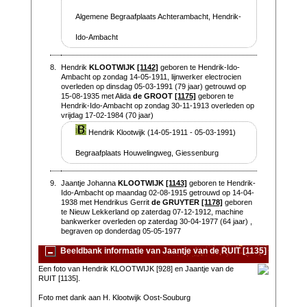
Algemene Begraafplaats Achterambacht, Hendrik-
Ido-Ambacht
8.
Hendrik
KLOOTWIJK
[1142]
geboren te Hendrik-Ido-
Ambacht op zondag 14-05-1911, lijnwerker electrocien
overleden op dinsdag 05-03-1991 (79 jaar) getrouwd op
15-08-1935 met Alida
de GROOT
[1175]
geboren te
Hendrik-Ido-Ambacht op zondag 30-11-1913 overleden op
vrijdag 17-02-1984 (70 jaar)
Hendrik Klootwijk (14-05-1911 - 05-03-1991)
Begraafplaats Houwelingweg, Giessenburg
9.
Jaantje Johanna
KLOOTWIJK
[1143]
geboren te Hendrik-
Ido-Ambacht op maandag 02-08-1915 getrouwd op 14-04-
1938 met Hendrikus Gerrit
de GRUYTER
[1178]
geboren
te Nieuw Lekkerland op zaterdag 07-12-1912, machine
bankwerker overleden op zaterdag 30-04-1977 (64 jaar) ,
begraven op donderdag 05-05-1977
Beeldbank informatie van Jaantje van de RUIT [1135]
Een foto van Hendrik KLOOTWIJK [928] en Jaantje van de
RUIT [1135].
Foto met dank aan H. Klootwijk Oost-Souburg