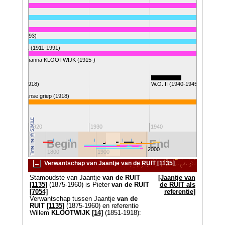
-1964)
5-1965)
K (1907-1993)
KLOOTWIJK (1911-1991)
Jaantje Johanna KLOOTWIJK (1915-)
O. I (1914-1918)
W.O. II (1940-1945)
Spaanse griep (1918)
Koningin Ju
1920
1930
1940
1950
Begin
End
2000
700
1800
1900
2100
Verwantschap van Jaantje van de RUIT [1135]
Stamoudste van Jaantje
van de RUIT
[Jaantje van
[1135]
(1875-1960) is Pieter
van de RUIT
de RUIT als
[7054]
referentie]
Verwantschap tussen Jaantje
van de
RUIT
[1135]
(1875-1960) en referentie
Willem
KLOOTWIJK
[14]
(1851-1918):