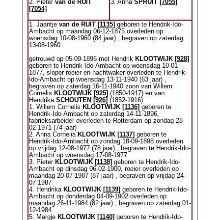
2. Pieter
van de RUIT
3. Anna
SPRUIT
[7055]
[7054]
1. Jaantje
van de RUIT
[1135]
geboren te Hendrik-Ido-
Ambacht op maandag 06-12-1875 overleden op
woensdag 10-08-1960 (84 jaar) , begraven op zaterdag
13-08-1960
getrouwd op 05-09-1896 met Hendrik
KLOOTWIJK
[928]
geboren te Hendrik-Ido-Ambacht op woensdag 10-01-
1877, sloper roeier en nachtwaker overleden te Hendrik-
Ido-Ambacht op woensdag 13-11-1940 (63 jaar) ,
begraven op zaterdag 16-11-1940 zoon van Willem
Cornelis
KLOOTWIJK
[925]
(1850-1917) en van
Hendrika
SCHOUTEN
[926]
(1852-1916)
1. Willem Cornelis
KLOOTWIJK
[1136]
geboren te
Hendrik-Ido-Ambacht op zaterdag 14-11-1896,
fabrieksarbeider overleden te Rotterdam op zondag 28-
02-1971 (74 jaar)
2. Anna Cornelia
KLOOTWIJK
[1137]
geboren te
Hendrik-Ido-Ambacht op zondag 18-09-1898 overleden
op vrijdag 12-08-1977 (78 jaar) , begraven te Hendrik-Ido-
Ambacht op woensdag 17-08-1977
3. Pieter
KLOOTWIJK
[1138]
geboren te Hendrik-Ido-
Ambacht op dinsdag 06-02-1900, roeier overleden op
maandag 20-07-1987 (87 jaar) , begraven op vrijdag 24-
07-1987
4. Hendrika
KLOOTWIJK
[1139]
geboren te Hendrik-Ido-
Ambacht op donderdag 04-09-1902 overleden op
maandag 26-11-1984 (82 jaar) , begraven op zaterdag 01-
12-1984
5. Margje
KLOOTWIJK
[1140]
geboren te Hendrik-Ido-