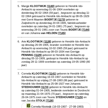
5.
Margje
KLOOTWIJK
[1140]
geboren te Hendrik-Ido-
Ambacht op woensdag 01-06-1904 overleden op
donderdag 06-02-1964 (59 jaar) , begraven op dinsdag 11-
02-1964 getrouwd te Hendrik-Ido-Ambacht op 08-05-1929
met Gerrit Maarten
BOERTJE
[1173]
geboren te
Zwijndrecht op donderdag 20-04-1905, fabrieksarbeider
overleden op zaterdag 24-01-1981 (75 jaar) , begraven op
woensdag 28-01-1981 zoon van Teunis
BOERTJE
[7144]
en van Johanna
van HELDEN
[7145]
6.
Arie
KLOOTWIJK
[1128]
geboren te Hendrik-Ido-Ambacht
op dinsdag 26-09-1905, brander overleden te Hendrik-Ido-
Ambacht op woensdag 10-02-1965 (59 jaar) getrouwd te
Hendrik-Ido-Ambacht op 08-03-1934 met Gerrigje
PENNING
[1129]
geboren te Hendrik-Ido-Ambacht op
dinsdag 05-10-1909, gedoopt te Hendrik-Ido-Ambacht op
zondag 28-11-1909 overleden op zaterdag 19-05-1990 (80
jaar)
7.
Cornelia
KLOOTWIJK
[1141]
geboren te Hendrik-Ido-
Ambacht op zaterdag 16-03-1907 overleden te Hendrik-
Ido-Ambacht op vrijdag 27-08-1993 (86 jaar) getrouwd te
Hendrik-Ido-Ambacht op 25-08-1927 met Johannis
STEEHOUWER
[1174]
geboren te Hendrik-Ido-Ambacht
op zaterdag 01-04-1905, bediende overleden te Dordrecht
op maandag 21-04-1975 (70 jaar) , begraven op zaterdag
26-04-1975 zoon van Teunis
STEEHOUWER
[7125]
en
van Jacoba
STOLK
[7126]
Cornelia Klootwijk (16-03-1907 - 27-08-1993)