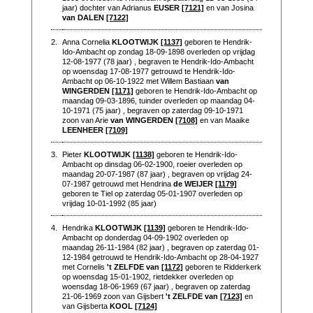
jaar) dochter van Adrianus
EUSER
[7121]
en van Josina
van DALEN
[7122]
2.
Anna Cornelia
KLOOTWIJK
[1137]
geboren te Hendrik-
Ido-Ambacht op zondag 18-09-1898 overleden op vrijdag
12-08-1977 (78 jaar) , begraven te Hendrik-Ido-Ambacht
op woensdag 17-08-1977 getrouwd te Hendrik-Ido-
Ambacht op 06-10-1922 met Willem Bastiaan
van
WINGERDEN
[1171]
geboren te Hendrik-Ido-Ambacht op
maandag 09-03-1896, tuinder overleden op maandag 04-
10-1971 (75 jaar) , begraven op zaterdag 09-10-1971
zoon van Arie
van WINGERDEN
[7108]
en van Maaike
LEENHEER
[7109]
3.
Pieter
KLOOTWIJK
[1138]
geboren te Hendrik-Ido-
Ambacht op dinsdag 06-02-1900, roeier overleden op
maandag 20-07-1987 (87 jaar) , begraven op vrijdag 24-
07-1987 getrouwd met Hendrina
de WEIJER
[1179]
geboren te Tiel op zaterdag 05-01-1907 overleden op
vrijdag 10-01-1992 (85 jaar)
4.
Hendrika
KLOOTWIJK
[1139]
geboren te Hendrik-Ido-
Ambacht op donderdag 04-09-1902 overleden op
maandag 26-11-1984 (82 jaar) , begraven op zaterdag 01-
12-1984 getrouwd te Hendrik-Ido-Ambacht op 28-04-1927
met Cornelis
't ZELFDE van
[1172]
geboren te Ridderkerk
op woensdag 15-01-1902, rietdekker overleden op
woensdag 18-06-1969 (67 jaar) , begraven op zaterdag
21-06-1969 zoon van Gijsbert
't ZELFDE van
[7123]
en
van Gijsberta
KOOL
[7124]