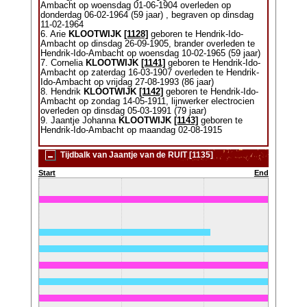
Ambacht op woensdag 01-06-1904 overleden op
donderdag 06-02-1964 (59 jaar) , begraven op dinsdag
11-02-1964
6. Arie
KLOOTWIJK
[1128]
geboren te Hendrik-Ido-
Ambacht op dinsdag 26-09-1905, brander overleden te
Hendrik-Ido-Ambacht op woensdag 10-02-1965 (59 jaar)
7. Cornelia
KLOOTWIJK
[1141]
geboren te Hendrik-Ido-
Ambacht op zaterdag 16-03-1907 overleden te Hendrik-
Ido-Ambacht op vrijdag 27-08-1993 (86 jaar)
8. Hendrik
KLOOTWIJK
[1142]
geboren te Hendrik-Ido-
Ambacht op zondag 14-05-1911, lijnwerker electrocien
overleden op dinsdag 05-03-1991 (79 jaar)
9. Jaantje Johanna
KLOOTWIJK
[1143]
geboren te
Hendrik-Ido-Ambacht op maandag 02-08-1915
Tijdbalk van Jaantje van de RUIT [1135]
Start
End
984)