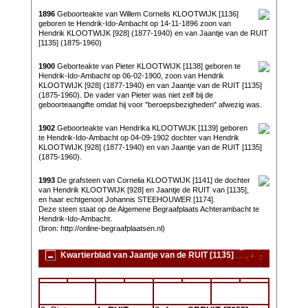
1896
Geboorteakte van Willem Cornelis KLOOTWIJK [1136]
geboren te Hendrik-Ido-Ambacht op 14-11-1896 zoon van
Hendrik KLOOTWIJK [928] (1877-1940) en van Jaantje van de RUIT
[1135] (1875-1960)
1900
Geborteakte van Pieter KLOOTWIJK [1138] geboren te
Hendrik-Ido-Ambacht op 06-02-1900, zoon van Hendrik
KLOOTWIJK [928] (1877-1940) en van Jaantje van de RUIT [1135]
(1875-1960). De vader van Pieter was niet zelf bij de
geboorteaangifte omdat hij voor "beroepsbezigheden" afwezig was.
1902
Geboorteakte van Hendrika KLOOTWIJK [1139] geboren
te Hendrik-Ido-Ambacht op 04-09-1902 dochter van Hendrik
KLOOTWIJK [928] (1877-1940) en van Jaantje van de RUIT [1135]
(1875-1960).
1993
De grafsteen van Cornelia KLOOTWIJK [1141] de dochter
van Hendrik KLOOTWIJK [928] en Jaantje de RUIT van [1135],
en haar echtgenoot Johannis STEEHOUWER [1174].
Deze steen staat op de Algemene Begraafplaats Achterambacht te
Hendrik-Ido-Ambacht.
(bron: http://online-begraafplaatsen.nl)
Kwartierblad van Jaantje van de RUIT [1135]