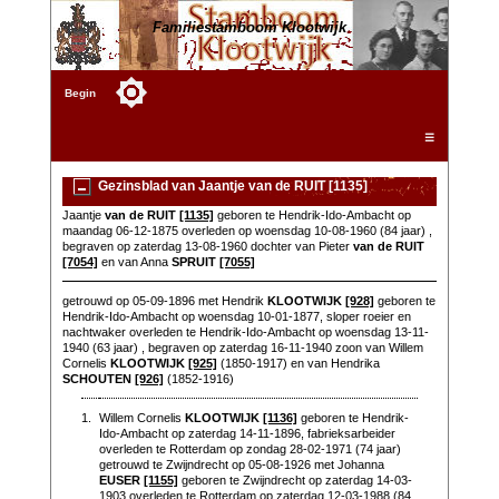
Familiestamboom Klootwijk
Begin
☰
Gezinsblad van Jaantje van de RUIT [1135]
Jaantje
van de RUIT
[1135]
geboren te Hendrik-Ido-Ambacht op
maandag 06-12-1875 overleden op woensdag 10-08-1960 (84 jaar) ,
begraven op zaterdag 13-08-1960 dochter van Pieter
van de RUIT
[7054]
en van Anna
SPRUIT
[7055]
getrouwd op 05-09-1896 met Hendrik
KLOOTWIJK
[928]
geboren te
Hendrik-Ido-Ambacht op woensdag 10-01-1877, sloper roeier en
nachtwaker overleden te Hendrik-Ido-Ambacht op woensdag 13-11-
1940 (63 jaar) , begraven op zaterdag 16-11-1940 zoon van Willem
Cornelis
KLOOTWIJK
[925]
(1850-1917) en van Hendrika
SCHOUTEN
[926]
(1852-1916)
1.
Willem Cornelis
KLOOTWIJK
[1136]
geboren te Hendrik-
Ido-Ambacht op zaterdag 14-11-1896, fabrieksarbeider
overleden te Rotterdam op zondag 28-02-1971 (74 jaar)
getrouwd te Zwijndrecht op 05-08-1926 met Johanna
EUSER
[1155]
geboren te Zwijndrecht op zaterdag 14-03-
1903 overleden te Rotterdam op zaterdag 12-03-1988 (84