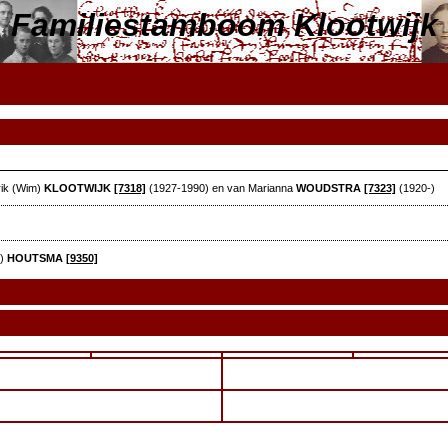
Familiestamboom Klootwijk
rik (Wim)
KLOOTWIJK
[7318]
(1927-1990) en van Marianna
WOUDSTRA
[7323]
(1920-)
²)
HOUTSMA
[9350]