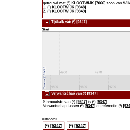
getrouwd met (²)
KLOOTWIJK
[7066]
zoon van Will
1. (²)
KLOOTWIJK
[9348]
2. (²)
KLOOTWIJK
[9349]
Tijdbalk van (²) [9347]
Start
4950
4960
4970
0
4400
4500
4600
4700
Verwantschap van (²) [9347]
Stamoudste van (²)
[9347]
is (²)
[9347]
Verwantschap tussen (²)
[9347]
en referentie (²)
[93
distance:0
(²)
[9347]
(²)
[9347]