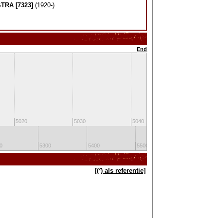
STRA
[7323]
(1920-)
End
5020
5030
5040
5050
0
5300
5400
5500
5600
[(²) als referentie]