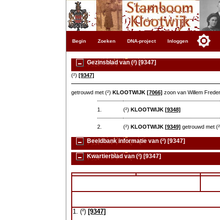
Begin
Zoeken
DNA-project
Inloggen
Gezinsblad van (²) [9347]
(²)
[9347]
getrouwd met (²)
KLOOTWIJK
[7066]
zoon van Willem Frede
1.
(²)
KLOOTWIJK
[9348]
2.
(²)
KLOOTWIJK
[9349]
getrouwd met (
Beeldbank informatie van (²) [9347]
Kwartierblad van (²) [9347]
1. (²)
[9347]