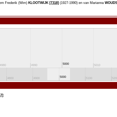
em Frederik (Wim)
KLOOTWIJK
[7318]
(1927-1990) en van Marianna
WOUD
5000
4980
4990
5010
5000
4800
4900
5100
520
47]
: