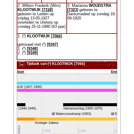
2. Willem Frederik (Wim)
3. Marianna
WOUDSTRA
KLOOTWIJK
[7318]
[7323]
geboren te
geboren te Leiden op
Dantumadeel op zondag 19-
vrijdag 13-05-1927
09-1920
overleden te Ureterp op
zondag 25-11-1990 (63 jaar)
1. (²)
KLOOTWIJK
[7066]
getrouwd met (²)
[9347]
1. (²)
[9348]
2. (²)
[9349]
Tijdbalk van (²) KLOOTWIJK [7066]
Start
End
Wim) KLOOTWIJK (1927-1990)
W.O. II (1940-1945)
Vietnamoorlog (1955-1975)
Watersnoodramp (1953)
Eerste stap 
Koningin Juliana
1940
1950
1960
1970