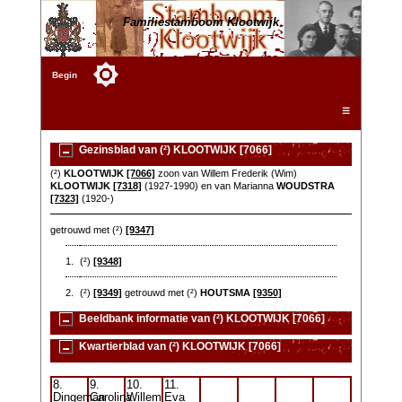
Familiestamboom Klootwijk
Begin
☰
Gezinsblad van (²) KLOOTWIJK [7066]
(²)
KLOOTWIJK
[7066]
zoon van Willem Frederik (Wim)
KLOOTWIJK
[7318]
(1927-1990) en van Marianna
WOUDSTRA
[7323]
(1920-)
getrouwd met (²)
[9347]
1.
(²)
[9348]
2.
(²)
[9349]
getrouwd met (²)
HOUTSMA
[9350]
Beeldbank informatie van (²) KLOOTWIJK [7066]
Kwartierblad van (²) KLOOTWIJK [7066]
8.
9.
10.
11.
Dingeman
Carolina
Willem
Eva