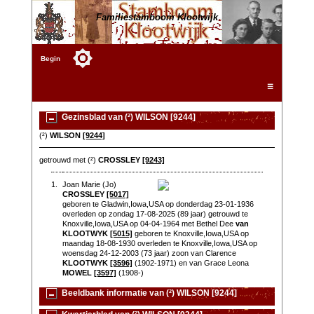
Familiestamboom Klootwijk
Begin
☰
Gezinsblad van (²) WILSON [9244]
(²)
WILSON
[9244]
getrouwd met (²)
CROSSLEY
[9243]
1.
Joan Marie (Jo)
CROSSLEY
[5017]
geboren te Gladwin,Iowa,USA op donderdag 23-01-1936
overleden op zondag 17-08-2025 (89 jaar) getrouwd te
Knoxville,Iowa,USA op 04-04-1964 met Bethel Dee
van
KLOOTWYK
[5015]
geboren te Knoxville,Iowa,USA op
maandag 18-08-1930 overleden te Knoxville,Iowa,USA op
woensdag 24-12-2003 (73 jaar) zoon van Clarence
KLOOTWYK
[3596]
(1902-1971) en van Grace Leona
MOWEL
[3597]
(1908-)
Beeldbank informatie van (²) WILSON [9244]