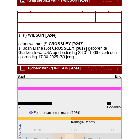
Kwartierblad van (²) WILSON [9244]
1. (²)
WILSON
[9244]
getrouwd met (²)
CROSSLEY
[9243]
1. Joan Marie (Jo)
CROSSLEY
[5017]
geboren te
Gladwin,Iowa,USA op donderdag 23-01-1936 overleden
op zondag 17-08-2025 (89 jaar)
Tijdbalk van (²) WILSON [9244]
Start
End
g (1955-1975)
Golfoorlog
(1953)
Eerste stap op de maan (1969)
Koningin Beatrix
60
1970
1980
1990