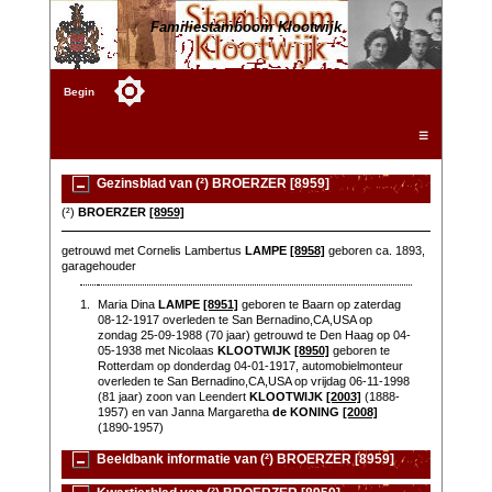
Familiestamboom Klootwijk
Begin
☰
Gezinsblad van (²) BROERZER [8959]
(²)
BROERZER
[8959]
getrouwd met Cornelis Lambertus
LAMPE
[8958]
geboren ca. 1893,
garagehouder
1.
Maria Dina
LAMPE
[8951]
geboren te Baarn op zaterdag
08-12-1917 overleden te San Bernadino,CA,USA op
zondag 25-09-1988 (70 jaar) getrouwd te Den Haag op 04-
05-1938 met Nicolaas
KLOOTWIJK
[8950]
geboren te
Rotterdam op donderdag 04-01-1917, automobielmonteur
overleden te San Bernadino,CA,USA op vrijdag 06-11-1998
(81 jaar) zoon van Leendert
KLOOTWIJK
[2003]
(1888-
1957) en van Janna Margaretha
de KONING
[2008]
(1890-1957)
Beeldbank informatie van (²) BROERZER [8959]