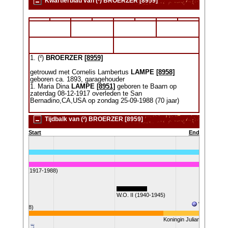
Kwartierblad van (²) BROERZER [8959]
1. (²)
BROERZER
[8959]
getrouwd met Cornelis Lambertus
LAMPE
[8958]
geboren ca. 1893, garagehouder
1. Maria Dina
LAMPE
[8951]
geboren te Baarn op
zaterdag 08-12-1917 overleden te San
Bernadino,CA,USA op zondag 25-09-1988 (70 jaar)
Tijdbalk van (²) BROERZER [8959]
Start
End
ina LAMPE (1917-1988)
8)
W.O. II (1940-1945)
Vietna
Watersnood
 griep (1918)
Koningin Juliana