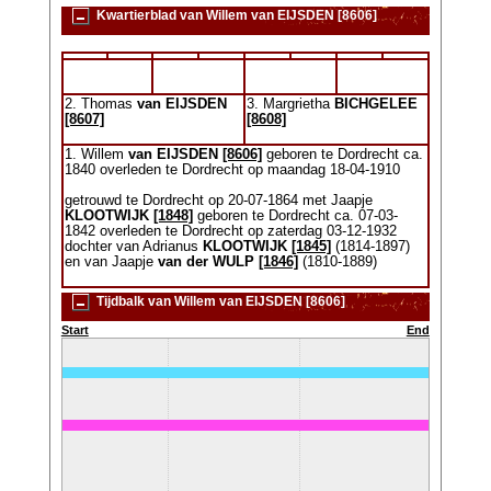
Kwartierblad van Willem van EIJSDEN [8606]
2. Thomas
van EIJSDEN
3. Margrietha
BICHGELEE
[8607]
[8608]
1. Willem
van EIJSDEN
[8606]
geboren te Dordrecht ca.
1840 overleden te Dordrecht op maandag 18-04-1910
getrouwd te Dordrecht op 20-07-1864 met Jaapje
KLOOTWIJK
[1848]
geboren te Dordrecht ca. 07-03-
1842 overleden te Dordrecht op zaterdag 03-12-1932
dochter van Adrianus
KLOOTWIJK
[1845]
(1814-1897)
en van Jaapje
van der WULP
[1846]
(1810-1889)
Tijdbalk van Willem van EIJSDEN [8606]
Start
End
864-07-20)