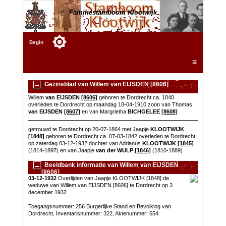
Familiestamboom Klootwijk
Begin
☰
Gezinsblad van Willem van EIJSDEN [8606]
Willem
van EIJSDEN
[8606]
geboren te Dordrecht ca. 1840
overleden te Dordrecht op maandag 18-04-1910 zoon van Thomas
van EIJSDEN
[8607]
en van Margrietha
BICHGELEE
[8608]
getrouwd te Dordrecht op 20-07-1864 met Jaapje
KLOOTWIJK
[1848]
geboren te Dordrecht ca. 07-03-1842 overleden te Dordrecht
op zaterdag 03-12-1932 dochter van Adrianus
KLOOTWIJK
[1845]
(1814-1897) en van Jaapje
van der WULP
[1846]
(1810-1889)
Beeldbank informatie van Willem van EIJSDEN
[8606]
03-12-1932
Overlijden van Jaapje KLOOTWIJK [1848] de
weduwe van Willem van EIJSDEN [8606] te Dordrecht op 3
december 1932.
Toegangsnummer: 256 Burgerlijke Stand en Bevolking van
Dordrecht, Inventarisnummer: 322, Aktenummer: 554.