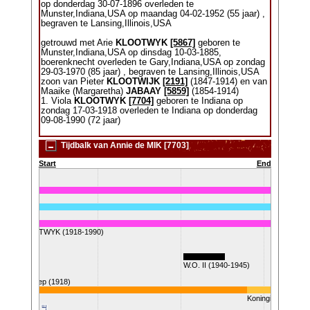
op donderdag 30-07-1896 overleden te
Munster,Indiana,USA op maandag 04-02-1952 (55 jaar) ,
begraven te Lansing,Illinois,USA
getrouwd met Arie
KLOOTWYK
[5867]
geboren te
Munster,Indiana,USA op dinsdag 10-03-1885,
boerenknecht overleden te Gary,Indiana,USA op zondag
29-03-1970 (85 jaar) , begraven te Lansing,Illinois,USA
zoon van Pieter
KLOOTWIJK
[2191]
(1847-1914) en van
Maaike (Margaretha)
JABAAY
[5859]
(1854-1914)
1. Viola
KLOOTWYK
[7704]
geboren te Indiana op
zondag 17-03-1918 overleden te Indiana op donderdag
09-08-1990 (72 jaar)
Tijdbalk van Annie de MIK [7703]
Start
End
Viola KLOOTWYK (1918-1990)
914-1918)
W.O. II (1940-1945)
Wat
Spaanse griep (1918)
Koningin Juliana