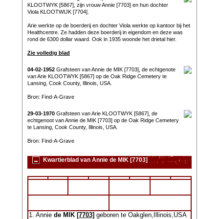
KLOOTWYK [5867], zijn vrouw Annie [7703] en hun dochter
Viola KLOOTWIJK [7704].
Arie werkte op de boerderij en dochter Viola werkte op kantoor bij het
Healthcentre. Ze hadden deze boerderij in eigendom en deze was
rond de 6300 dollar waard. Ook in 1935 woonde het drietal hier.
Zie volledig blad
04-02-1952
Grafsteen van Annie de MIK [7703], de echtgenote
van Arie KLOOTWYK [5867] op de Oak Ridge Cemetery te
Lansing, Cook County, Illinois, USA.
Bron: Find-A-Grave
29-03-1970
Grafsteen van Arie KLOOTWYK [5867], de
echtgenoot van Annie de MIK [7703] op de Oak Ridge Cemetery
te Lansing, Cook County, Illinois, USA.
Bron: Find-A-Grave
Kwartierblad van Annie de MIK [7703]
1. Annie
de MIK
[7703]
geboren te Oakglen,Illinois,USA