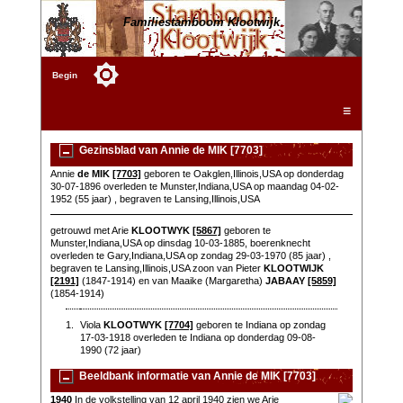
Familiestamboom Klootwijk
Begin
☰
Gezinsblad van Annie de MIK [7703]
Annie
de MIK
[7703]
geboren te Oakglen,Illinois,USA op donderdag
30-07-1896 overleden te Munster,Indiana,USA op maandag 04-02-
1952 (55 jaar) , begraven te Lansing,Illinois,USA
getrouwd met Arie
KLOOTWYK
[5867]
geboren te
Munster,Indiana,USA op dinsdag 10-03-1885, boerenknecht
overleden te Gary,Indiana,USA op zondag 29-03-1970 (85 jaar) ,
begraven te Lansing,Illinois,USA zoon van Pieter
KLOOTWIJK
[2191]
(1847-1914) en van Maaike (Margaretha)
JABAAY
[5859]
(1854-1914)
1.
Viola
KLOOTWYK
[7704]
geboren te Indiana op zondag
17-03-1918 overleden te Indiana op donderdag 09-08-
1990 (72 jaar)
Beeldbank informatie van Annie de MIK [7703]
1940
In de volkstelling van 12 april 1940 zien we Arie