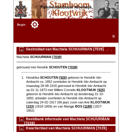
Familiestamboom Klootwijk
Begin
☰
Gezinsblad van Machiela SCHUURMAN [7039]
Machiela
SCHUURMAN
[7039]
getrouwd met Hendrik
SCHOUTEN
[7038]
1.
Hendrika
SCHOUTEN
[926]
geboren te Hendrik-Ido-
Ambacht ca. 1852 overleden te Hendrik-Ido-Ambacht op
maandag 28-08-1916 getrouwd te Hendrik-Ido-Ambacht
op 01-11-1873 met Willem Cornelis
KLOOTWIJK
[925]
geboren te Hendrik-Ido-Ambacht op donderdag 31-10-
1850, arbeider overleden te Hendrik-Ido-Ambacht op
zaterdag 24-02-1917 (66 jaar) zoon van Arie
KLOOTWIJK
[233]
(1818-1859) en van Marigje
BOS
[1189]
(1827-
1862)
Beeldbank informatie van Machiela SCHUURMAN
[7039]
Kwartierblad van Machiela SCHUURMAN [7039]