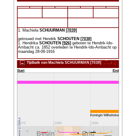
1. Machiela
SCHUURMAN
[7039]
getrouwd met Hendrik
SCHOUTEN
[7038]
1. Hendrika
SCHOUTEN
[926]
geboren te Hendrik-Ido-
Ambacht ca. 1852 overleden te Hendrik-Ido-Ambacht op
maandag 28-08-1916
Tijdbalk van Machiela SCHUURMAN [7039]
Start
End
6)
r
Koningin Wilhelmina
1900
1870
1880
1890
Begin
End