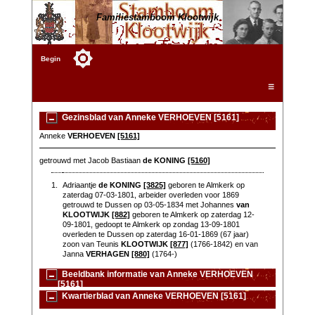
Familiestamboom Klootwijk
Begin
☰
Gezinsblad van Anneke VERHOEVEN [5161]
Anneke
VERHOEVEN
[5161]
getrouwd met Jacob Bastiaan
de KONING
[5160]
1.
Adriaantje
de KONING
[3825]
geboren te Almkerk op
zaterdag 07-03-1801, arbeider overleden voor 1869
getrouwd te Dussen op 03-05-1834 met Johannes
van
KLOOTWIJK
[882]
geboren te Almkerk op zaterdag 12-
09-1801, gedoopt te Almkerk op zondag 13-09-1801
overleden te Dussen op zaterdag 16-01-1869 (67 jaar)
zoon van Teunis
KLOOTWIJK
[877]
(1766-1842) en van
Janna
VERHAGEN
[880]
(1764-)
Beeldbank informatie van Anneke VERHOEVEN
[5161]
Kwartierblad van Anneke VERHOEVEN [5161]