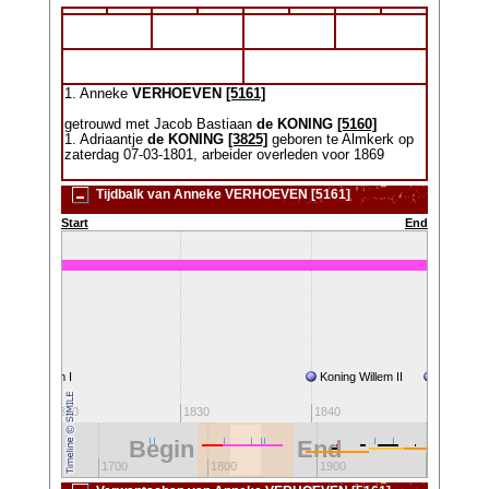
1. Anneke
VERHOEVEN
[5161]
getrouwd met Jacob Bastiaan
de KONING
[5160]
1. Adriaantje
de KONING
[3825]
geboren te Almkerk op
zaterdag 07-03-1801, arbeider overleden voor 1869
Tijdbalk van Anneke VERHOEVEN [5161]
Start
End
D
oning Willem I
Koning Willem II
Koning Wil
1820
1830
1840
1850
Begin
End
2000
600
1700
1800
1900