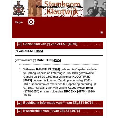
Familiestamboom Klootwijk
Begin
☰
Gezinsblad van (²) van ZELST [4976]
(²)
van ZELST
[4976]
getrouwd met (²)
RAMSTIJN
[4975]
1.
Willemina
RAMSTIJN
[4974]
geboren te Capelle overleden
te Sprang-Capelle op zaterdag 25-05-1940 getrouwd te
Capelle op 14-10-1869 met Wilhelmus
KLOOTWIJK
[4973]
geboren te Loon op Zand op woensdag 17-11-
1847, schoonmaker overleden te Capelle op zaterdag 08-
07-1911 (63 jaar) zoon van Willem
KLOOTWIJK
[945]
(1778-1854) en van Huiberdina
BROEKX
[4970]
(1816-
1856)
Beeldbank informatie van (²) van ZELST [4976]
Kwartierblad van (²) van ZELST [4976]