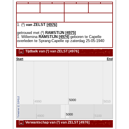
1. (²)
van ZELST
[4976]
getrouwd met (²)
RAMSTIJN
[4975]
1. Willemina
RAMSTIJN
[4974]
geboren te Capelle
overleden te Sprang-Capelle op zaterdag 25-05-1940
Tijdbalk van (²) van ZELST [4976]
Start
End
5000
4980
4990
5010
5000
4800
4900
5100
520
Verwantschap van (²) van ZELST [4976]