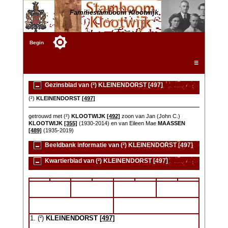
Familiestamboom Klootwijk
Begin
☰
Gezinsblad van (²) KLEINENDORST [497]
(²)
KLEINENDORST
[497]
getrouwd met (²)
KLOOTWIJK
[492]
zoon van Jan (John C.)
KLOOTWIJK
[355]
(1930-2014) en van Eileen Mae
MAASSEN
[489]
(1935-2019)
Beeldbank informatie van (²) KLEINENDORST [497]
Kwartierblad van (²) KLEINENDORST [497]
1. (²)
KLEINENDORST
[497]