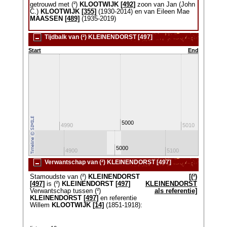
getrouwd met (²)
KLOOTWIJK
[492]
zoon van Jan (John
C.)
KLOOTWIJK
[355]
(1930-2014) en van Eileen Mae
MAASSEN
[489]
(1935-2019)
Tijdbalk van (²) KLEINENDORST [497]
Start
End
5000
4980
4990
5010
5000
4800
4900
5100
520
Verwantschap van (²) KLEINENDORST [497]
Stamoudste van (²)
KLEINENDORST
[(²)
[497]
is (²)
KLEINENDORST
[497]
KLEINENDORST
Verwantschap tussen (²)
als referentie]
KLEINENDORST
[497]
en referentie
Willem
KLOOTWIJK
[14]
(1851-1918):